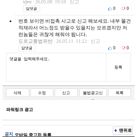
vjvo
26.05.08 19:18
신고
0
0
답댓글
번호 보이면 비접촉 사고로 신고 해보세요. 내부 물건
적재라서 어느정도 받을수 있을지는 모르겠지만 저
런놈들은 귀찮게 해줘야 됩니다.
도로교통법위반
26.05.11 11:22
신고
0
0
답댓글
등록
삭제
수정
신고
불법광고신
목록
고
파워링크 광고
맨위로
공지
모바일 중고차 등록