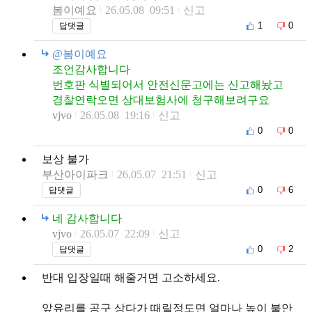
봄이예요
26.05.08 09:51
신고
1
0
답댓글
@봄이예요
조언감사합니다
번호판 식별되어서 안전신문고에는 신고해놨고
경찰연락오면 상대보험사에 청구해보려구요
vjvo
26.05.08 19:16
신고
0
0
보상 불가
부산아이파크
26.05.07 21:51
신고
0
6
답댓글
네 감사합니다
vjvo
26.05.07 22:09
신고
0
2
답댓글
반대 입장일때 해줄거면 고소하세요.
앞유리를 공구 상다가 때릴정도면 얼마나 높이 불안