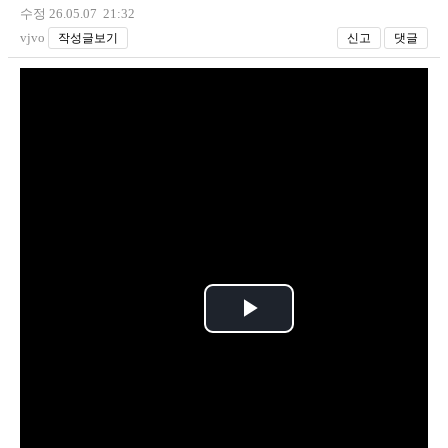
수정 26.05.07 21:32
vjvo
작성글보기
신고
댓글
P
l
a