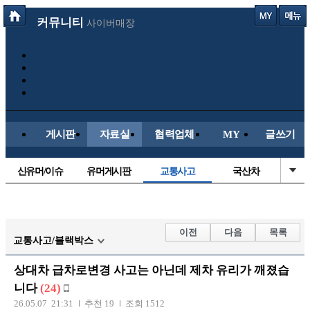
커뮤니티
사이버매장
게시판
자료실
협력업체
MY
글쓰기
신유머/이슈
유머게시판
교통사고
국산차
수입차
내차사진
직찍/특종
자동차사진
후방주의방
레이싱모델
자유사진
군사/무기
이전
다음
목록
교통사고/블랙박스
트럭/버스
항공/해운/철도
올드카/추억
오토바이
상대차 급차로변경 사고는 아닌데 제차 유리가 깨졌습
장착시공사진
니다
(24)
26.05.07 21:31
추천 19
조회 1512