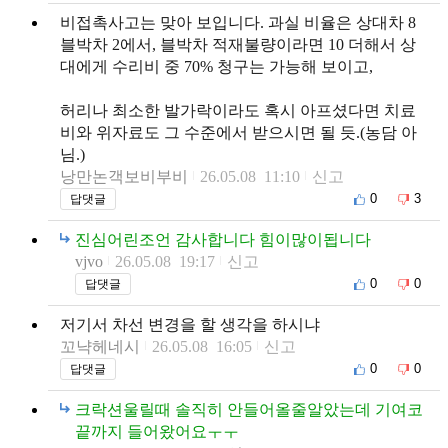
비접촉사고는 맞아 보입니다. 과실 비율은 상대차 8
블박차 2에서, 블박차 적재불량이라면 10 더해서 상
대에게 수리비 중 70% 청구는 가능해 보이고,
허리나 최소한 발가락이라도 혹시 아프셨다면 치료
비와 위자료도 그 수준에서 받으시면 될 듯.(농담 아
님.)
낭만논객보비부비
26.05.08 11:10
신고
0
3
답댓글
진심어린조언 감사합니다 힘이많이됩니다
vjvo
26.05.08 19:17
신고
0
0
답댓글
저기서 차선 변경을 할 생각을 하시냐
꼬냑헤네시
26.05.08 16:05
신고
0
0
답댓글
크락션울릴때 솔직히 안들어올줄알았는데 기여코
끝까지 들어왔어요ㅜㅜ