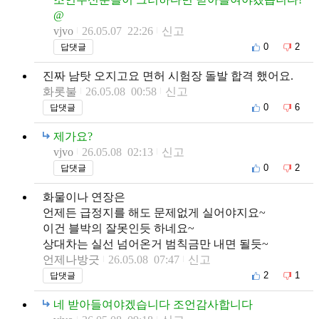
@
vjvo
26.05.07 22:26
신고
0
2
답댓글
진짜 남탓 오지고요 면허 시험장 돌발 합격 했어요.
화롯불
26.05.08 00:58
신고
0
6
답댓글
제가요?
vjvo
26.05.08 02:13
신고
0
2
답댓글
화물이나 연장은
언제든 급정지를 해도 문제없게 실어야지요~
이건 블박의 잘못인듯 하네요~
상대차는 실선 넘어온거 범칙금만 내면 될듯~
언제나방긋
26.05.08 07:47
신고
2
1
답댓글
네 받아들여야겠습니다 조언감사합니다