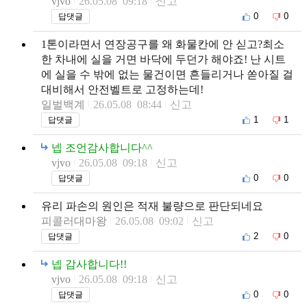
vjvo
26.05.08 09:18
신고
0
0
답댓글
1톤이라면서 연장공구를 왜 화물칸에 안 싣고?최소
한 차내에 실을 거면 바닥에 두던가 해야죠! 난 시트
에 실을 수 밖에 없는 물건이면 흔들리거나 쏟아질 걸
대비해서 안전벨트로 고정하는데!
일벌백계
26.05.08 08:44
신고
1
1
답댓글
넵 조언감사합니다^^
vjvo
26.05.08 09:18
신고
0
0
답댓글
유리 파손의 원인은 적재 불량으로 판단되네요
피콜러대마왕
26.05.08 09:02
신고
2
0
답댓글
넵 감사합니다!!
vjvo
26.05.08 09:18
신고
0
0
답댓글