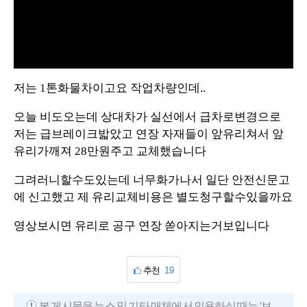
y
V
i
저는 1톤화물차이고요 작업차량인데..
d
오늘 비도오는데 상대차가 실선에서 급차로변경으로
e
저는 급브레이크밟았고 연장 자재들이 앞유리쳐서 앞
유리가깨져 28만원주고 교체했습니다
o
그려러니할수도있는데 너무화가나서 일단 안전신문고
에 신고했고 제 유리교체비용은 별도청구할수있을까요
영상보시면 유리로 공구 연장 쏟아지는거보입니다
추천
19
본 게시물을 뉴스 및 기타 매체에서 인용하실 때는 '보