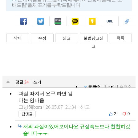
배드림' 출처 표기를 부탁드립니다
페북
트윗
밴드
카톡
카스
복사
스크랩
삭제
수정
신고
불법광고신
목록
고
댓글
24
쓰기
등록순
최신순
추천순
과실 따져서 요구 하면 됨
다는 안나옴
그냥해bom
26.05.07 21:34
신고
2
9
답댓글
저의 과실이있어보이나요 규정속도보다 천천히갔
습니다ㅜㅜ