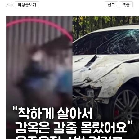
gjao
작성글보기
신고
댓글