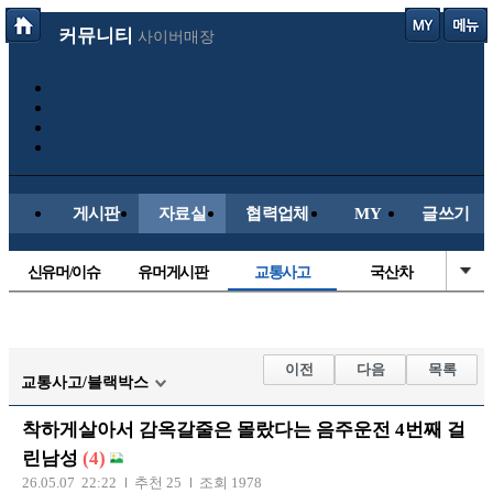
커뮤니티
사이버매장
게시판
자료실
협력업체
MY
글쓰기
신유머/이슈
유머게시판
교통사고
국산차
수입차
내차사진
직찍/특종
자동차사진
후방주의방
레이싱모델
자유사진
군사/무기
이전
다음
목록
교통사고/블랙박스
트럭/버스
항공/해운/철도
올드카/추억
오토바이
착하게살아서 감옥갈줄은 몰랐다는 음주운전 4번째 걸
장착시공사진
린남성
(4)
26.05.07 22:22
추천 25
조회 1978