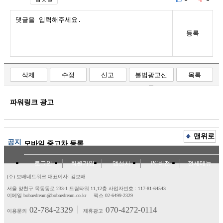
등록
삭제
수정
신고
불법광고신
목록
고
파워링크 광고
맨위로
공지
모바일 중고차 등록
로그인
회원가입
앱설치
PC버전
전체메뉴
(주) 보배네트워크 대표이사: 김보배
서울 양천구 목동동로 233-1 드림타워 11,12층
사업자번호 : 117-81-64543
이메일 bobaedream@bobaedream.co.kr
팩스 02-6499-2329
02-784-2329
070-4272-0114
이용문의
제휴광고