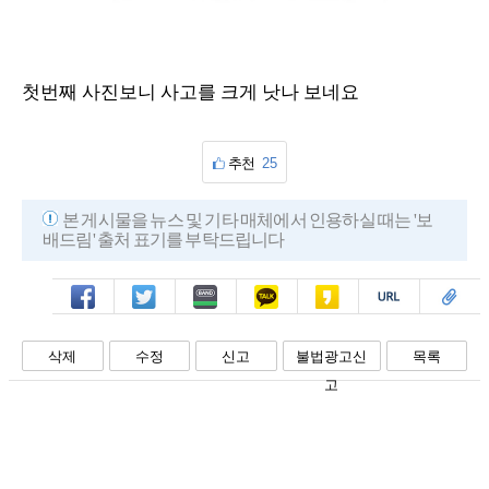
첫번째 사진보니 사고를 크게 낫나 보네요
추천
25
본 게시물을 뉴스 및 기타 매체에서 인용하실 때는 '보
배드림' 출처 표기를 부탁드립니다
페북
트윗
밴드
카톡
카스
복사
스크랩
삭제
수정
신고
불법광고신
목록
고