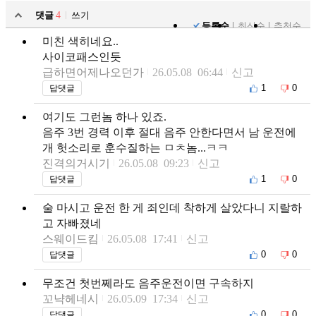
댓글
4
쓰기
등록순
최신순
추천순
미친 색히네요..
사이코패스인듯
급하면어제나오던가
26.05.08 06:44
신고
1
0
답댓글
여기도 그런놈 하나 있죠.
음주 3번 경력 이후 절대 음주 안한다면서 남 운전에
개 헛소리로 훈수질하는 ㅁㅊ놈...ㅋㅋ
진격의거시기
26.05.08 09:23
신고
1
0
답댓글
술 마시고 운전 한 게 죄인데 착하게 살았다니 지랄하
고 자빠졌네
스웨이드킴
26.05.08 17:41
신고
0
0
답댓글
무조건 첫번쩨라도 음주운전이면 구속하지
꼬냑헤네시
26.05.09 17:34
신고
0
0
답댓글