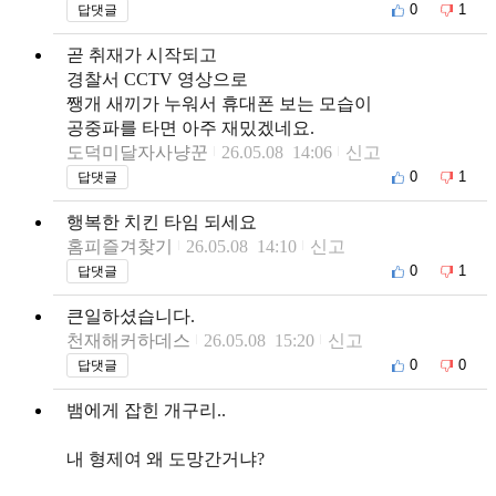
0
1
답댓글
곧 취재가 시작되고
경찰서 CCTV 영상으로
쨍개 새끼가 누워서 휴대폰 보는 모습이
공중파를 타면 아주 재밌겠네요.
도덕미달자사냥꾼
26.05.08 14:06
신고
0
1
답댓글
행복한 치킨 타임 되세요
홈피즐겨찾기
26.05.08 14:10
신고
0
1
답댓글
큰일하셨습니다.
천재해커하데스
26.05.08 15:20
신고
0
0
답댓글
뱀에게 잡힌 개구리..
내 형제여 왜 도망간거냐?