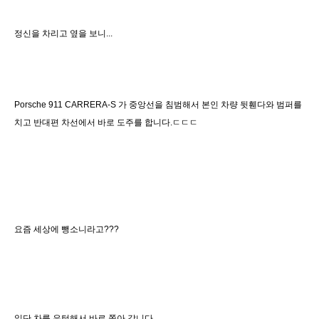
정신을 차리고 옆을 보니...
Porsche 911 CARRERA-S 가 중앙선을 침범해서 본인 차량 뒷휀다와 범퍼를
치고 반대편 차선에서 바로 도주를 합니다.ㄷㄷㄷ
요즘 세상에 뺑소니라고???
일단 차를 유턴해서 바로 쫒아 갑니다.