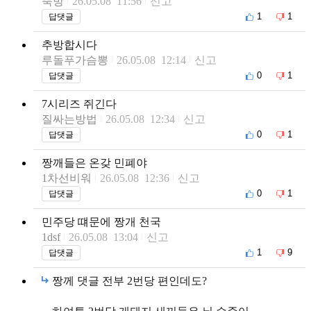
뚝방
26.05.08 11:56
신고
1
1
답댓글
추방합시다
루돌푸가슴뽕
26.05.08 12:14
신고
0
1
답댓글
7시리즈 쥐긴다
질싸는방법
26.05.08 12:34
신고
0
1
답댓글
짱깨들은 온갖 민폐야
1차선비워
26.05.08 12:36
신고
0
1
답댓글
민주당 떄문에 짱개 천국
1dsf
26.05.08 13:04
신고
1
9
답댓글
짱께 댓글 전부 2번당 편인데도?