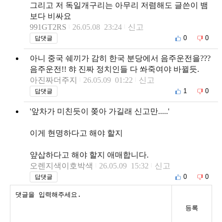
그리고 저 독일개구리는 아무리 저렴해도 글쓴이 뱀
보다 비싸요
991GT2RS
26.05.08 23:24
신고
0
0
답댓글
아니 중국 쉐끼가 감히 한국 분당에서 음주운전을???
음주운전!! 햐 진짜 정치인들 다 쏴죽여야 바뀔듯.
아진짜더주지
26.05.09 01:22
신고
1
0
답댓글
'앞차가 미친듯이 쫒아 가길래 신고만.....'
이게 현명하다고 해야 할지
얖삽하다고 해야 할지 애매합니다.
오렌지색이호박색
26.05.09 15:32
신고
0
0
답댓글
등록