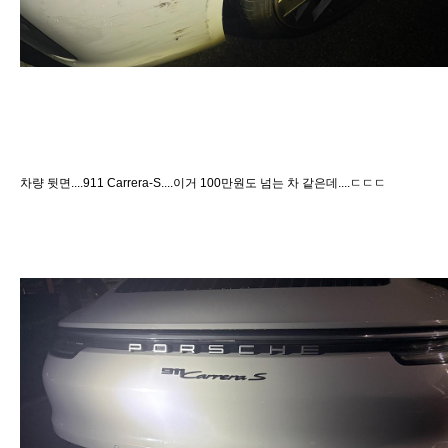
차량 뒷면....911 Carrera-S....이거 100만원도 넘는 차 같은데....ㄷㄷㄷ