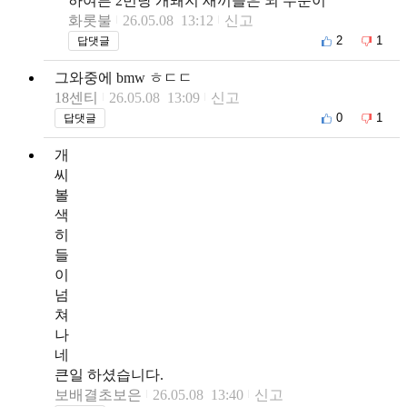
하여튼 2번당 개돼지 새끼들은 뇌 수준이
화롯불
26.05.08 13:12
신고
2
1
답댓글
그와중에 bmw ㅎㄷㄷ
18센티
26.05.08 13:09
신고
0
1
답댓글
개
씨
볼
색
히
들
이
넘
쳐
나
네
큰일 하셨습니다.
보배결초보은
26.05.08 13:40
신고