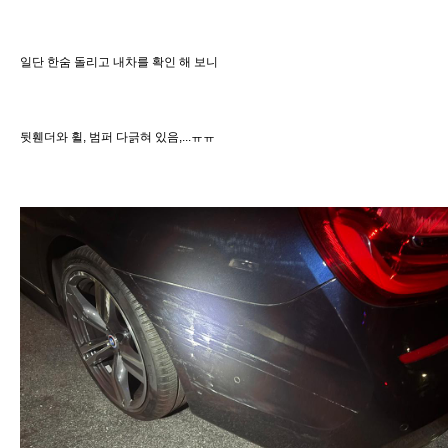
일단 한숨 돌리고 내차를 확인 해 보니
뒷휀더와 휠, 범퍼 다긁혀 있음,...ㅠㅠ