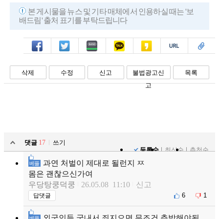
본 게시물을 뉴스 및 기타 매체에서 인용하실 때는 '보
배드림' 출처 표기를 부탁드립니다
페북
트윗
밴드
카톡
카스
복사
스크랩
삭제
수정
신고
불법광고신
목록
고
댓글
17
쓰기
등록순
최신순
추천순
과연 처벌이 제대로 될런지 ㅉ
베플
몸은 괜찮으신가여
우당탕쿵덕쿵
26.05.08 11:10
신고
6
1
답댓글
외국인들 국내서 죄지으면 무조건 추방해야됨
베플