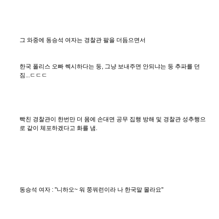
그 와중에 동승석 여자는 경찰관 팔을 더듬으면서
한국 폴리스 오빠 쎅시하다는 둥, 그냥 보내주면 안되냐는 둥 추파를 던
짐...ㄷㄷㄷ
빡친 경찰관이 한번만 더 몸에 손대면 공무 집행 방해 및 경찰관 성추행으
로 같이 체포하겠다고 화를 냄.
동승석 여자 : "니하오~ 워 쭝꿔런이라 나 한국말 몰라요"