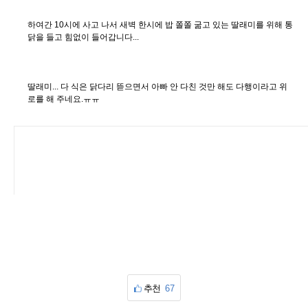
하여간 10시에 사고 나서 새벽 한시에 밥 쫄쫄 굶고 있는 딸래미를 위해 통
닭을 들고 힘없이 들어갑니다...
딸래미... 다 식은 닭다리 뜯으면서 아빠 안 다친 것만 해도 다행이라고 위
로를 해 주네요.ㅠㅠ
추천
67