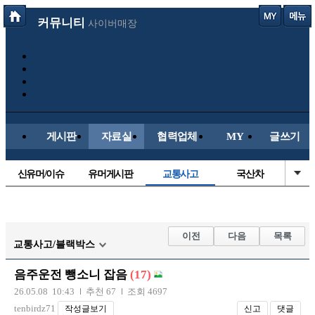
커뮤니티
사이버매장
게시판
자료실
협력업체
MY
글쓰기
신유머/이슈
유머게시판
교통사고
국산차
수입차
내차사진
직찍/특종
자동차사진
후방주의방
레이싱모델
자유사진
군사/무기
이전
다음
목록
교통사고/블랙박스
트럭/버스
항공/해운/철도
올드카/추억
오토바이
음주운전 뺑소니 잡음
(17)
장착시공사진
26.05.08 10:43
추천 67
조회 4697
tenbirdz71
작성글보기
신고
댓글