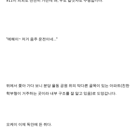
911이 의외로 천천히 가는데 좌, 우로 갈짓자로 주행합니다.
"에헤이~ 저거 음주 운전이네..."
뒤에서 쫒아 가다 보니 분당 율동 공원 위의 막다른 골목이 있는 아파트(친한
학부형이 거주하는 곳이라 내부 구조를 잘 알고 있음)로 도망갑니다.
오케이 이제 독안에 든 쥐다.