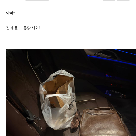
아빠~
집에 올 때 통닭 사와!