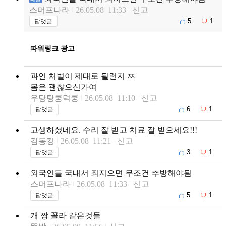
스머프나라
26.05.08 11:33
신고
5
1
답댓글
파워링크 광고
과연 처벌이 제대로 될런지 ㅉ
몸은 괜찮으신가여
우당탕쿵덕쿵
26.05.08 11:10
신고
6
1
답댓글
고생하셨네요. 수리 잘 받고 치료 잘 받으세요!!!
감동킹
26.05.08 11:21
신고
3
1
답댓글
외국인들 국내서 죄지으면 무조건 추방해야됨
스머프나라
26.05.08 11:33
신고
5
1
답댓글
개 짱 꼴라 같은것들