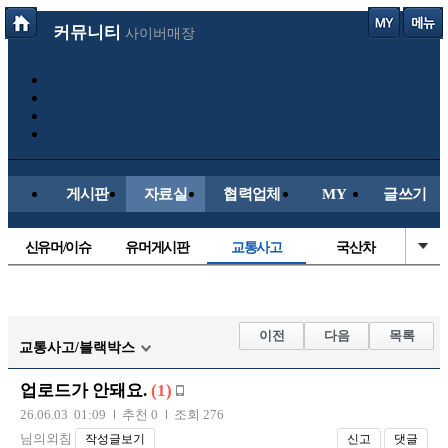
커뮤니티
사이버매장
게시판
자료실
협력업체
MY
글쓰기
신유머/이슈
유머게시판
교통사고
국산차
수입차
내차사진
직찍/특종
자동차사진
후방주의방
레이싱모델
자유사진
군사/무기
이전
다음
목록
교통사고/블랙박스
트럭/버스
항공/해운/철도
올드카/추억
오토바이
업로드가 안돼요.
(1)
장착시공사진
26.06.03 01:09
추천 0
조회 276
님의외침
작성글보기
신고
댓글