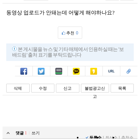
동영상 업로드가 안돼는데 어떻게 해야하나요?
추천
0
본 게시물을 뉴스 및 기타 매체에서 인용하실 때는 '보
배드림' 출처 표기를 부탁드립니다
페북
트윗
밴드
카톡
카스
복사
스크랩
삭제
수정
신고
불법광고신
목록
고
댓글
1
쓰기
등록순
최신순
추천순