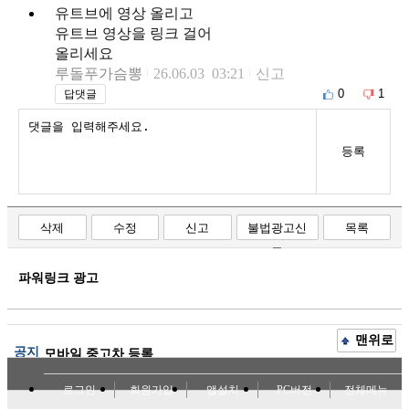
유트브에 영상 올리고
유트브 영상을 링크 걸어
올리세요
루돌푸가슴뽕
26.06.03 03:21
신고
0
1
답댓글
등록
삭제
수정
신고
불법광고신
목록
고
파워링크 광고
맨위로
공지
모바일 중고차 등록
로그인
회원가입
앱설치
PC버전
전체메뉴