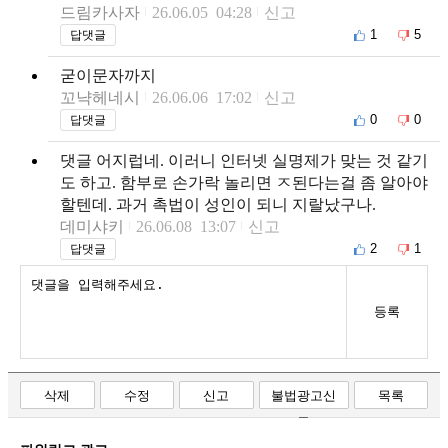
드림카사자
26.06.05 04:28
신고
1
5
답댓글
굳이문자까지
꼬냑헤네시
26.06.06 17:02
신고
0
0
답댓글
댓글 어지럽네. 이러니 인터넷 실명제가 맞는 것 같기
도 하고. 함부로 손가락 놀리면 ㅈ된다는걸 좀 알아야
할텐데. 과거 촉법이 성인이 되니 지랄났구나.
데미샤키
26.06.08 13:07
신고
2
1
답댓글
등록
삭제
수정
신고
불법광고신
목록
고