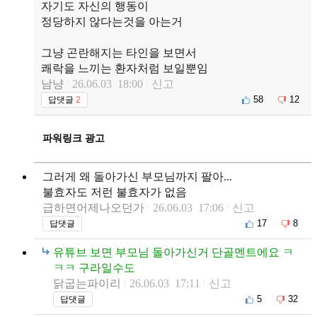
자기도 자신의 행동이
정당하지 않다는것을 아는거
그냥 곤란해지는 타인을 보면서
쾌락을 느끼는 환자처럼 보일뿐임
남냥
26.06.03 18:00
신고
58
12
답댓글
2
파워링크 광고
그러게 왜 돌아가신 부모님까지 팔아...
불효자도 저런 불효자가 없음
급하면어제나오던가
26.06.03 17:06
신고
17
8
답댓글
유튜브 보면 부모님 돌아가신거 단골멘트에요 ㅋ
ㅋㅋ 구라일수도
닭굽는파이리
26.06.03 17:11
신고
5
32
답댓글