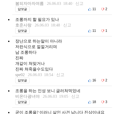
봄되자마자여름
26.06.03 18:40
신고
11
2
답댓글
조롱까지 할 필요가 있나
호준사랑
26.06.03 18:48
신고
11
1
답댓글
장난으로 하는말이 아니라
저런식으로 낄낄거리며
남 조롱하다
진짜
개같이 쳐맞거나
진짜 쳐죽을수도있다
spe02
26.06.03 18:54
신고
16
2
답댓글
조롱을 하는 인성 보니 글러쳐먹었네
비온다광녀야
26.06.03 19:05
신고
18
3
답댓글
굳이 조롱을? 이러니 살인 사건 납니다 진상이내요