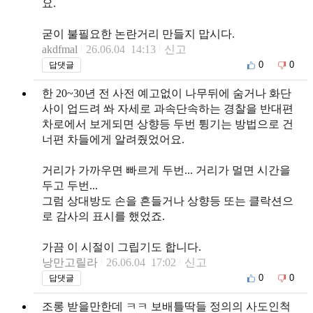
요.
굳이 불필요한 논란거리 만들지 맙시다.
akdfmal
26.06.04 14:13
신고
0
0
답댓글
한 20~30년 전 사전 예고없이 나무뒤에 숨거나 화단
사이 업드려 쏴 자세로 과속단속하는 경찰을 반대편
차로에서 보게되면 상향등 두번 튕기는 방법으로 건
너편 차들에게 알려줬었어요.
거리가 가까우면 빠르게 두번... 거리가 멀면 시간을
두고 두번...
그럼 상대방도 손을 흔들거나 상향등 또는 클락션으
로 감사의 표시를 했었죠.
가끔 이 시절이 그립기도 합니다.
낭만고릴라
26.06.04 17:02
신고
0
0
답댓글
조롱 받을만한데 ㅋㅋ 보배틀딱들 정의의 사도인척