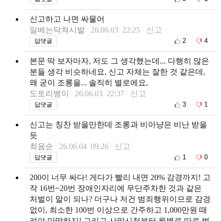
신고하고 나면 싸물어
일베는닥쳐시발
26.06.03 22:25
신고
2
4
답댓글
본문 딱 보자마자, 저도 그 생각했는데... 다행히 많은
분들 생각 비슷하네요, 신고 자체는 잘한 것 같은데,
왜 굳이 조롱을... 솔직히 별로에요,
도토리뱅이
26.06.03 22:37
신고
3
1
답댓글
신고는 칭찬 받을만한데 조롱과 비아냥은 비난 받을
듯
최음순
26.06.04 09:26
신고
1
0
답댓글
200이 너무 싸다! 게다가 빨리 내면 20% 감경까지! 고
작 16번~20번 장애인자리에 무단주차한 것과 같은
처벌이 말이 되나? 더구나 저건 범죄행위이므로 감경
없이, 최소한 100번 이상으로 간주하고 1,000만원 때
려야 마땅하지! 그리고 사망시점부터 월별로 따로 벌