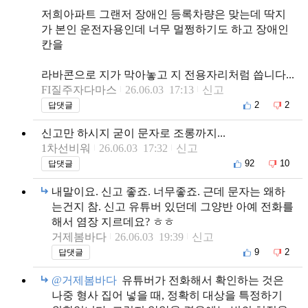
저희아파트 그랜저 장애인 등록차량은 맞는데 딱지
가 본인 운전자용인데 너무 멀쩡하기도 하고 장애인
칸을
라바콘으로 지가 막아놓고 지 전용자리처럼 씁니다...
FI질주자다마스
26.06.03 17:13
신고
2
2
답댓글
신고만 하시지 굳이 문자로 조롱까지...
1차선비워
26.06.03 17:32
신고
92
10
답댓글
내말이요. 신고 좋죠. 너무좋죠. 근데 문자는 왜하
는건지 참. 신고 유튜버 있던데 그양반 아예 전화를
해서 염장 지르데요? ㅎㅎ
거제봄바다
26.06.03 19:39
신고
9
2
답댓글
@거제봄바다
유튜버가 전화해서 확인하는 것은
나중 형사 집어 넣을 때, 정확히 대상을 특정하기