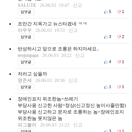
SALUTE
26.06.03 19:47
신고
5
1
답댓글
조만간 지옥가고 뉴스타겠네 ㅋㅋ
아무우
26.06.03 19:53
신고
3
2
답댓글
반성하시고 앞으로 조롱은 하지마세요..
seojunpapa
26.06.03 20:22
신고
4
1
답댓글
저러고 싶을까
명존세
26.06.03 20:56
신고
1
1
답댓글
장애인표지 위조한놈=쓰레기
부당사용 신고한 사람=정상(신고정신 높이사줄만함)
부당사용 신고하고 문자로 조롱하는 놈=장애인표지
위조한놈 못지않은 놈
피그볼러
26.06.03 21:22
신고
3
1
답댓글