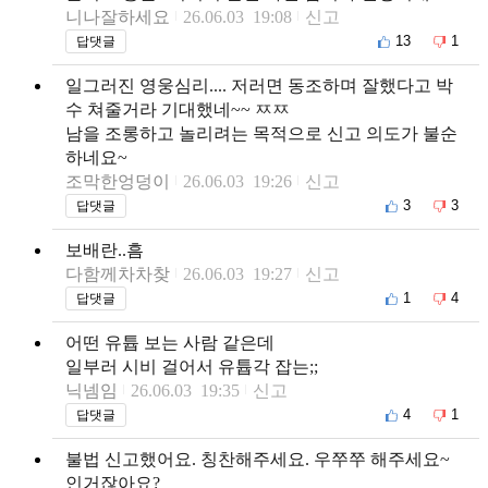
니나잘하세요
26.06.03 19:08
신고
13
1
답댓글
일그러진 영웅심리.... 저러면 동조하며 잘했다고 박
수 쳐줄거라 기대했네~~ ㅉㅉ
남을 조롱하고 놀리려는 목적으로 신고 의도가 불순
하네요~
조막한엉덩이
26.06.03 19:26
신고
3
3
답댓글
보배란..흠
다함께차차찾
26.06.03 19:27
신고
1
4
답댓글
어떤 유튭 보는 사람 같은데
일부러 시비 걸어서 유튭각 잡는;;
닉넴임
26.06.03 19:35
신고
4
1
답댓글
불법 신고했어요. 칭찬해주세요. 우쭈쭈 해주세요~
인거잖아요?