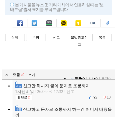
본 게시물을 뉴스 및 기타 매체에서 인용하실 때는 '보
배드림' 출처 표기를 부탁드립니다
페북
트윗
밴드
카톡
카스
복사
스크랩
삭제
수정
신고
불법광고신
목록
고
댓글
40
쓰기
등록순
최신순
추천순
신고만 하시지 굳이 문자로 조롱까지...
베플
1차선비워
26.06.03 17:32
신고
92
10
답댓글
2
신고하고 문자로 조롱까지 하는건 어디서 배웠을
베플
까