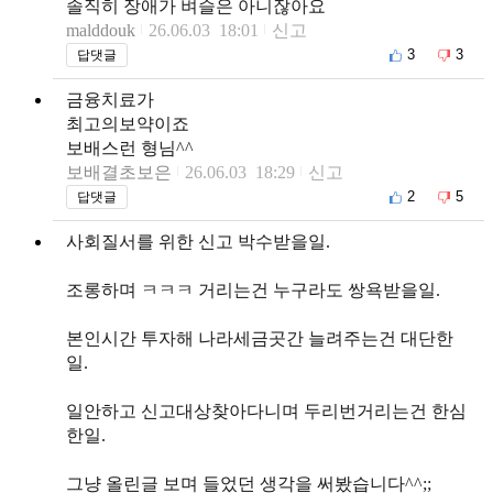
솔직히 장애가 벼슬은 아니잖아요
malddouk
26.06.03 18:01
신고
3
3
답댓글
금융치료가
최고의보약이죠
보배스런 형님^^
보배결초보은
26.06.03 18:29
신고
2
5
답댓글
사회질서를 위한 신고 박수받을일.
조롱하며 ㅋㅋㅋ 거리는건 누구라도 쌍욕받을일.
본인시간 투자해 나라세금곳간 늘려주는건 대단한
일.
일안하고 신고대상찾아다니며 두리번거리는건 한심
한일.
그냥 올린글 보며 들었던 생각을 써봤습니다^^;;