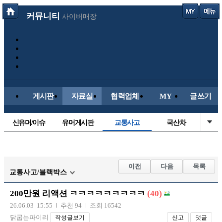
커뮤니티
사이버매장
게시판
자료실
협력업체
MY
글쓰기
신유머/이슈
유머게시판
교통사고
국산차
수입차
내차사진
직찍/특종
자동차사진
후방주의방
레이싱모델
자유사진
군사/무기
이전
다음
목록
교통사고/블랙박스
트럭/버스
항공/해운/철도
올드카/추억
오토바이
200만원 리액션 ㅋㅋㅋㅋㅋㅋㅋㅋㅋ
(40)
장착시공사진
26.06.03 15:55
추천 94
조회 16542
닭굽는파이리
작성글보기
신고
댓글