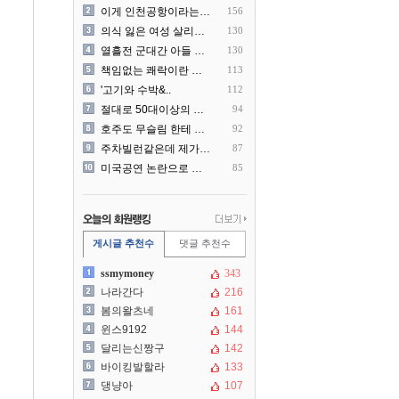
이게 인천공항이라는게 믿겨지..
156
의식 잃은 여성 살리려다 성..
130
열흘전 군대간 아들 소포(가..
130
책임없는 쾌락이란 말에 빡친..
113
'고기와 수박&..
112
절대로 50대이상의 딜러를 ..
94
호주도 무슬림 한테 점령 당..
92
주차빌런같은데 제가 잘못한건..
87
미국공연 논란으로 지금 다시..
85
게시글 추천수
댓글 추천수
ssmymoney
343
나라간다
216
봄의왈츠네
161
윈스9192
144
달리는신짱구
142
바이킹발할라
133
댕냥아
107