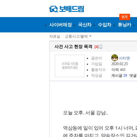
사이버매장
국산차
수입차
튜닝카
자료실
>
교통사고/블박
사건 사고 현장 목격
[4]
글쓴이
시티맨
가입일
2020.02.25
활동지수
마력 443
작성글
게시글
29
|
댓글
오늘 오후. 서울 강남..
역삼동에 일이 있어 오후 1시 너머,
에 주차를 마치고, 약속장소인 길