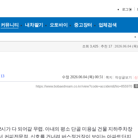
로그인
커뮤니티
내차팔기
오토바이
중고장터
업체검색
조회
3,425
|
추천
17
|
2026.06.04 (목)
13
수정 2026.06.04 (목) 00:51
|
|
|
쪽지
작성글보기
신
https://www.bobaedream.co.kr/view?code=accident&No=855970
 2시가 다 되어갈 무렵. 아내의 평소 단골 미용실 건물 지하주차장
거너 커피전문점. 신호를 건너려 버스정거장이 보이는 아파트단지