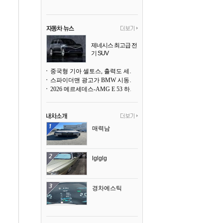
제네시스 최고급 전
기 SUV
곧 베일을 벗는다
중국형 기아 셀토스, 출력도 세지고 27인치 초대형 디스플레이까지
스파이더맨 광고가 BMW 시동화면을 점령하다, 오너들은 불만
2026 메르세데스-AMG E 53 하이브리드 왜건 시승기
매력남
lglglg
경차에스틱