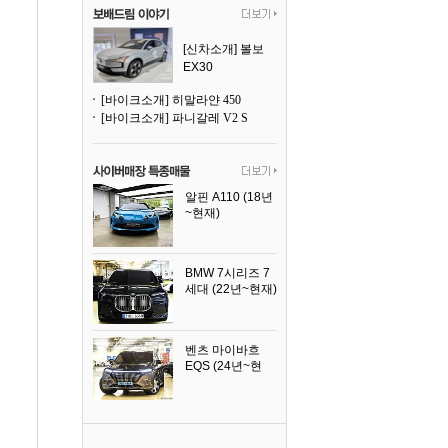
[신차소개] 볼보
EX30
[바이크소개] 히말라얀 450
[바이크소개] 파니갈레 V2 S
알핀 A110 (18년
~현재)
2021년식
BMW 7시리즈 7
세대 (22년~현재)
2025년식
벤츠 마이바흐
EQS (24년~현
재)
2024년식