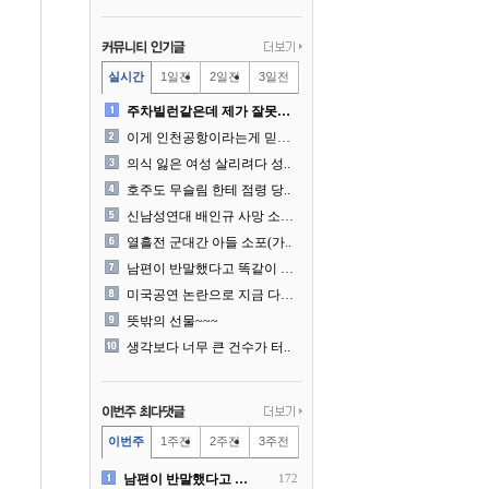
실시간
1일전
2일전
3일전
주차빌런같은데 제가 잘못한건..
이게 인천공항이라는게 믿겨지..
의식 잃은 여성 살리려다 성..
호주도 무슬림 한테 점령 당..
신남성연대 배인규 사망 소식..
열흘전 군대간 아들 소포(가..
남편이 반말했다고 똑같이 반..
미국공연 논란으로 지금 다시..
뜻밖의 선물~~~
생각보다 너무 큰 건수가 터..
이번주
1주전
2주전
3주전
남편이 반말했다고 똑같이 반..
172