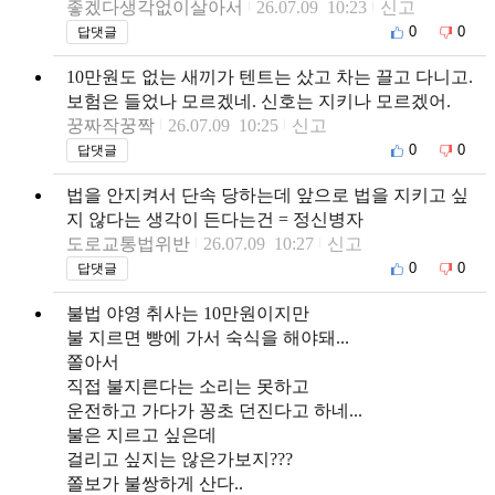
좋겠다생각없이살아서
26.07.09 10:23
신고
0
0
답댓글
10만원도 없는 새끼가 텐트는 샀고 차는 끌고 다니고.
보험은 들었나 모르겠네. 신호는 지키나 모르겠어.
꿍짜작꿍짝
26.07.09 10:25
신고
0
0
답댓글
법을 안지켜서 단속 당하는데 앞으로 법을 지키고 싶
지 않다는 생각이 든다는건 = 정신병자
도로교통법위반
26.07.09 10:27
신고
0
0
답댓글
불법 야영 취사는 10만원이지만
불 지르면 빵에 가서 숙식을 해야돼...
쫄아서
직접 불지른다는 소리는 못하고
운전하고 가다가 꽁초 던진다고 하네...
불은 지르고 싶은데
걸리고 싶지는 않은가보지???
쫄보가 불쌍하게 산다..