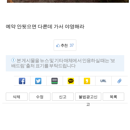
예약 안됫으면 다른데 가서 야영해라
추천
37
본 게시물을 뉴스 및 기타 매체에서 인용하실 때는 '보
배드림' 출처 표기를 부탁드립니다
페북
트윗
밴드
카톡
카스
복사
스크랩
삭제
수정
신고
불법광고신
목록
고