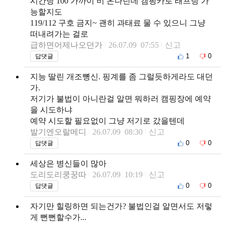
시간당 100 가까이 비 온다던데 캠핑카로 래프팅 가
능할지도
119/112 구호 금지~ 괜히 과태료 물 수 있으니 그냥
떠내려가는 걸로
급하면어제나오던가
26.07.09 07:55
신고
1
0
답댓글
지능 딸린 개조뼝신. 핑계를 좀 그럴듯하게라도 대던
가.
저기가 불법이 아니란걸 알면 뭐하러 캠핑장에 예약
을 시도하냐
예약 시도할 필요없이 그냥 저기로 갔을텐데
발기엔오랄메디
26.07.09 08:30
신고
0
0
답댓글
세상은 병신들이 많아
도리도리쿵꿍따
26.07.09 10:19
신고
0
0
답댓글
자기만 힐링하면 되는건가? 불법인걸 알면서도 저렇
게 뻔뻔할수가...