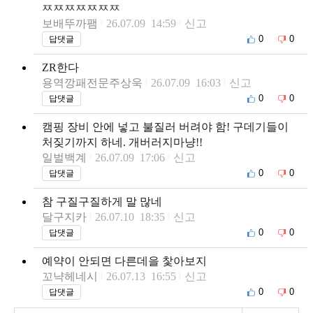
ㅉㅉㅉㅉㅉㅉㅉ
보배뚜까팸
26.07.09 14:59
신고
0
0
답댓글
ZR한다
용역깡패전문주상욱
26.07.09 16:03
신고
0
0
답댓글
캠핑 장비 안에 넣고 불질러 버려야 함! 구데기들이
처짖기까지 하네. 개버러지마냥!!
일벌백계
26.07.09 17:06
신고
0
0
답댓글
참 구질구질하게 말 많네
달구지카
26.07.10 18:35
신고
0
0
답댓글
예약이 안되면 다른데을 찿아보지
꼬냑헤네시
26.07.13 16:55
신고
0
0
답댓글