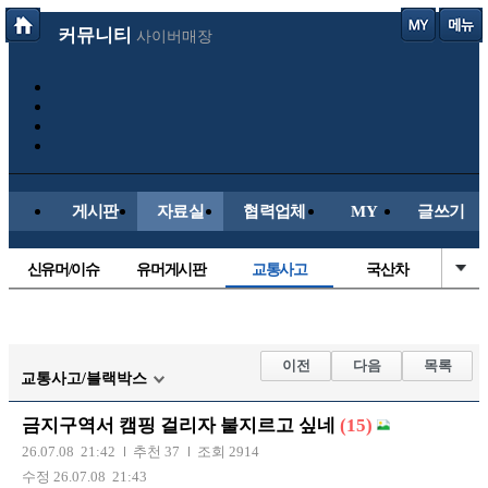
커뮤니티
사이버매장
게시판
자료실
협력업체
MY
글쓰기
신유머/이슈
유머게시판
교통사고
국산차
수입차
내차사진
직찍/특종
자동차사진
후방주의방
레이싱모델
자유사진
군사/무기
이전
다음
목록
교통사고/블랙박스
트럭/버스
항공/해운/철도
올드카/추억
오토바이
금지구역서 캠핑 걸리자 불지르고 싶네
(15)
장착시공사진
26.07.08 21:42
추천 37
조회 2914
수정 26.07.08 21:43