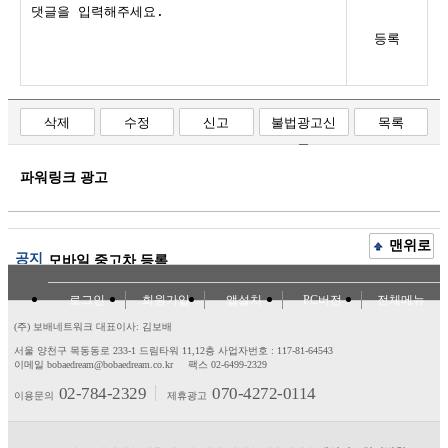
등록
삭제
수정
신고
불법광고신
목록
고
파워링크 광고
맨위로
공지
모바일 중고차 등록
로그인
회원가입
앱설치
PC버전
전체메뉴
(주) 보배네트워크 대표이사: 김보배
서울 양천구 목동동로 233-1 드림타워 11,12층
사업자번호 : 117-81-64543
이메일 bobaedream@bobaedream.co.kr
팩스 02-6499-2329
02-784-2329
070-4272-0114
이용문의
제휴광고