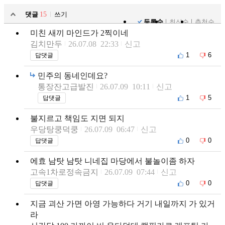
댓글
15
쓰기
등록순
최신순
추천순
미친 새끼 마인드가 2찍이네
김치만두
26.07.08 22:33
신고
1
6
답댓글
민주의 동네인데요?
통장잔고급발진
26.07.09 10:11
신고
1
5
답댓글
불지르고 책임도 지면 되지
우당탕쿵덕쿵
26.07.09 06:47
신고
0
0
답댓글
에효 남탓 남탓 니네집 마당에서 불놀이좀 하자
고속1차로정속금지
26.07.09 07:44
신고
0
0
답댓글
지금 괴산 가면 아영 가능하다 거기 내일까지 가 있거
라