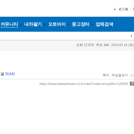
로그인
커뮤니티
내차팔기
오토바이
중고장터
업체검색
조회
17,579
|
추천
166
|
2024.03.16 (토)
댓글
50,642
|
|
쪽지
작성글보기
신
https://www.bobaedream.co.kr/view?code=army&No=129051