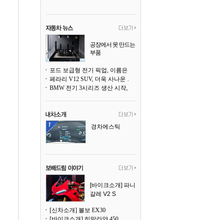
공장에서 못 만드는
부품
3D 프린팅으로 찍
어낸다
포드 보급형 전기 픽업, 이름은 `패덤`
페라리 V12 SUV, 더욱 사나운 얼굴로 돌아온다
BMW 전기 3시리즈 생산 시작, 뮌헨 공장은 전기차 전용으로 전환
경차에스틱
[바이크소개] 파니
갈레 V2 S
[신차소개] 볼보 EX30
[바이크소개] 히말라얀 450