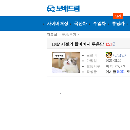
사이버매장
국산차
수입차
튜닝카
자료실
>
군사/무기
18살 시절의 할아버지 무용담
[22]
글쓴이
s강상민s
가입일
2021.08.29
활동지수
마력 365,309
작성글
게시글
6,991
|
.