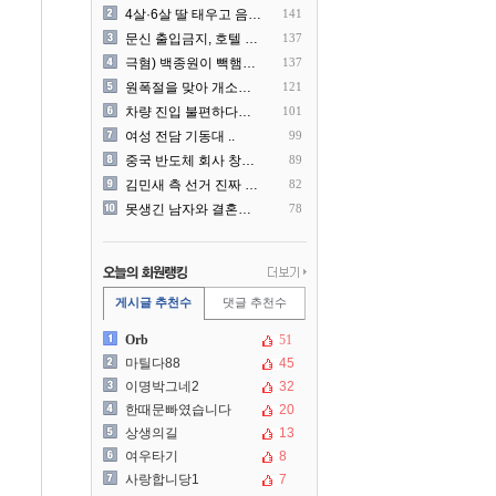
4살·6살 딸 태우고 음주운..
141
문신 출입금지, 호텔 헬스장..
137
극혐) 백종원이 빽햄과 함께..
137
원폭절을 맞아 개소리를 늘어..
121
차량 진입 불편하다고 도로 ..
101
여성 전담 기동대 ..
99
중국 반도체 회사 창신메모리..
89
김민새 측 선거 진짜 더럽게..
82
못생긴 남자와 결혼해서 후회..
78
게시글 추천수
댓글 추천수
Orb
51
마틸다88
45
이명박그네2
32
한때문빠였습니다
20
상생의길
13
여우타기
8
사랑합니당1
7