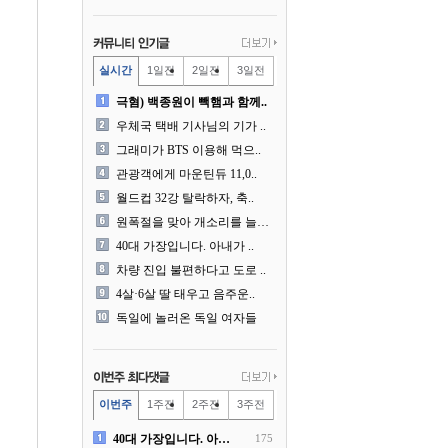
실시간
1일전
2일전
3일전
극혐) 백종원이 빽햄과 함께..
우체국 택배 기사님의 기가 ..
그래미가 BTS 이용해 먹으..
관광객에게 마운틴듀 11,0..
월드컵 32강 탈락하자, 축..
원폭절을 맞아 개소리를 늘어..
40대 가장입니다. 아내가 ..
차량 진입 불편하다고 도로 ..
4살·6살 딸 태우고 음주운..
독일에 놀러온 독일 여자들
이번주
1주전
2주전
3주전
40대 가장입니다. 아내가 ..
175