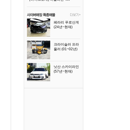
페라리 푸로산게
(24년~현재)
2024년식
크라이슬러 프라
울러 (01~02년)
2002년식
닛산 스카이라인
(57년~현재)
1996년식