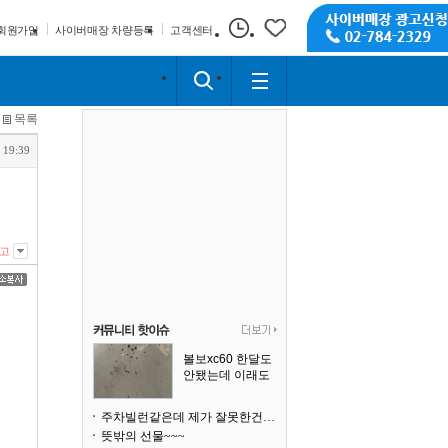
회원가입
사이버매장 차량등록
고객센터
목록
 19:39
고
볼보xc60 한달도
안됐는데 이래도
되나요?
주차빌런같은데 제가 잘못한건가요
뜻밖의 선물~~~