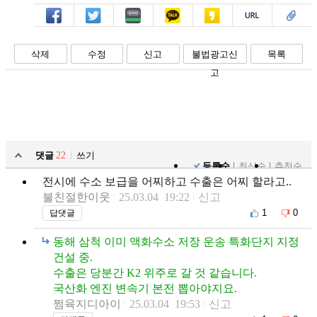
페북
트윗
밴드
카톡
카스
복사
스크랩
삭제
수정
신고
불법광고신
목록
고
댓글
22
쓰기
등록순
최신순
추천순
전시에 수소 보급을 어찌하고 수출은 어찌 할라고..
불친절한이웃
25.03.04 19:22
신고
1
0
답댓글
동해 삼척 이미 액화수소 저장 운송 특화단지 지정
건설 중.
수출은 당분간 K2 위주로 갈 것 같습니다.
국산화 엔진 변속기 본전 뽑아야지요.
쩜육지디아이
25.03.04 19:53
신고