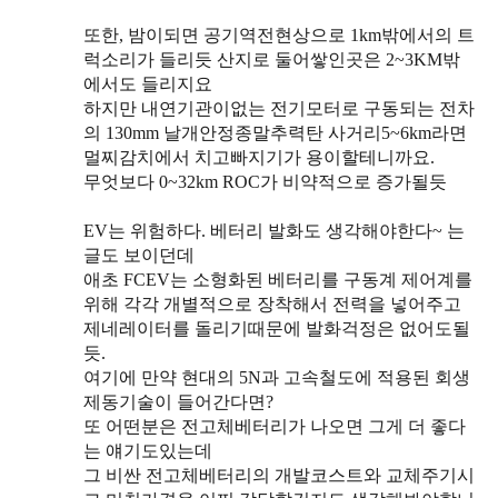
또한, 밤이되면 공기역전현상으로 1km밖에서의 트
럭소리가 들리듯 산지로 둘어쌓인곳은 2~3KM밖
에서도 들리지요
하지만 내연기관이없는 전기모터로 구동되는 전차
의 130mm 날개안정종말추력탄 사거리5~6km라면
멀찌감치에서 치고빠지기가 용이할테니까요.
무엇보다 0~32km ROC가 비약적으로 증가될듯
EV는 위험하다. 베터리 발화도 생각해야한다~ 는
글도 보이던데
애초 FCEV는 소형화된 베터리를 구동계 제어계를
위해 각각 개별적으로 장착해서 전력을 넣어주고
제네레이터를 돌리기때문에 발화걱정은 없어도될
듯.
여기에 만약 현대의 5N과 고속철도에 적용된 회생
제동기술이 들어간다면?
또 어떤분은 전고체베터리가 나오면 그게 더 좋다
는 얘기도있는데
그 비싼 전고체베터리의 개발코스트와 교체주기시