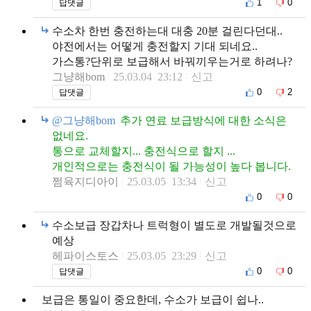
1
0
답댓글
수소차 한번 충전하는대 대충 20분 걸린다던대..
야전에서는 어떻게 충전할지 기대 되네요..
가스통?단위로 보급해서 바꿔끼우는거로 하려나?
그냥해bom
25.03.04 23:12
신고
0
2
답댓글
@그냥해bom
추가 연료 보급방식에 대한 소식은
없네요.
통으로 교체할지... 충전식으로 할지 ...
개인적으로는 충전식이 될 가능성이 높다 봅니다.
쩜육지디아이
25.03.05 13:34
신고
0
0
수소보급 장갑차나 트럭형이 별도로 개발될것으로
예상
헤파이스토스
25.03.05 23:29
신고
0
0
답댓글
보급은 통일이 중요한데, 수소가 보급이 쉽나..