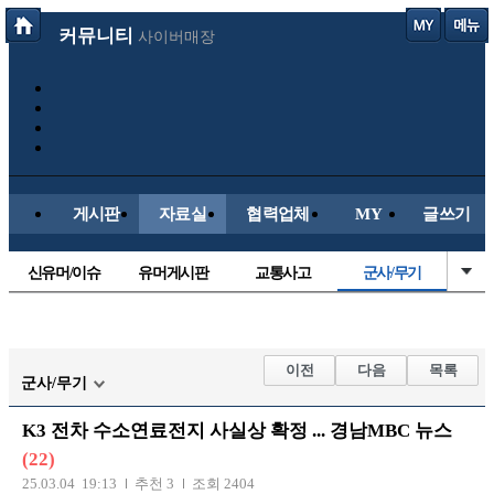
커뮤니티
사이버매장
게시판
자료실
협력업체
MY
글쓰기
신유머/이슈
유머게시판
교통사고
군사/무기
국산차
수입차
내차사진
직찍/특종
자동차사진
후방주의방
레이싱모델
자유사진
이전
다음
목록
군사/무기
트럭/버스
항공/해운/철도
올드카/추억
오토바이
K3 전차 수소연료전지 사실상 확정 ... 경남MBC 뉴스
장착시공사진
(22)
25.03.04 19:13
추천 3
조회 2404