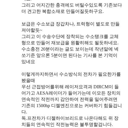
그리고 어지간한 충격에도 버틸수있도록 기존보다
더 견고한 복합소재로 만들어질듯하구요.
보급은 수소보급 장갑차나, 트럭형이 별도로 만들
져야할듯~
그리고 이 수송수단에 장착되는 수소탱크를 교체
형으로 만들어 재보급을 원활히해도 될듯하네요.
수소충전 20분이라는 글도 보이는데 작년말에 넥
쏘기준 앞으론 5분이면 된다는 기사를 본 기억이
있네요
이렇게까지하면서 수소방식의 전차가 필요한가를
봤을때
우선 근접방어를위해 레이저요격과 DIRCM이 들
어가고 AESA레이더가 들어가는데 이모든 장치의
연속적인 작전까지 감안하여 전력을 밀어주려면
기존의 1500hp 디젤엔진으로는 커버하기 힘들겁니
다.
독.프전차가 디젤하이브리드로 나온다해도 위 장
치들의 연속적인 작전능력은 불투명할겁니다.