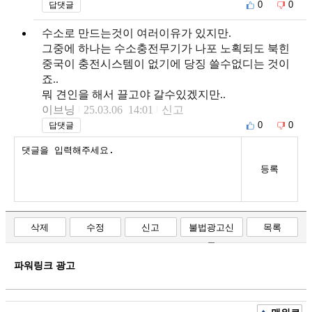
0
0
답댓글
수소로 만드는것이 여러이유가 있지만.
그중에 하나는 수소충전무기가 나포 노획되도 북힌
중국이 충전시스템이 없기에 당징 쓸수없디는 것이
죠..
뭐 견인을 해서 끌고야 갈수있겠지만..
이브닝
25.03.06 14:01
신고
0
0
답댓글
등록
삭제
수정
신고
불법광고신
목록
고
파워링크 광고