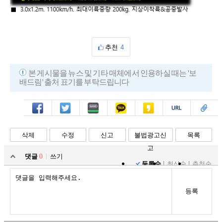
추천
4
본 게시물을 뉴스 및 기타 매체에서 인용하실 때는 '보
배드림' 출처 표기를 부탁드립니다
페북
트윗
밴드
카톡
카스
복사
스크랩
삭제
수정
신고
불법광고신
목록
고
댓글
0
쓰기
등록순
최신순
추천순
등록