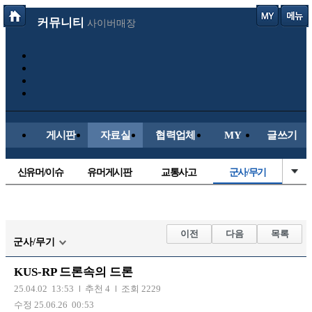
커뮤니티
사이버매장
게시판
자료실
협력업체
MY
글쓰기
신유머/이슈
유머게시판
교통사고
군사/무기
국산차
수입차
내차사진
직찍/특종
자동차사진
후방주의방
레이싱모델
자유사진
이전
다음
목록
군사/무기
트럭/버스
항공/해운/철도
올드카/추억
오토바이
KUS-RP 드론속의 드론
장착시공사진
25.04.02 13:53
추천 4
조회 2229
수정 25.06.26 00:53