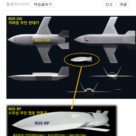
쩜육지디아이
작성글보기
신고
댓글