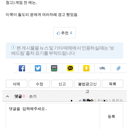
참고) 계엄 전 에는,
미쿡이 돌도리 윤에게 여러차례 경고 했었음
.
추천
4
본 게시물을 뉴스 및 기타 매체에서 인용하실 때는 '보
배드림' 출처 표기를 부탁드립니다
페북
트윗
밴드
카톡
카스
복사
스크랩
삭제
수정
신고
불법광고신
목록
고
댓글
0
쓰기
등록순
최신순
추천순
등록