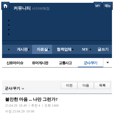
커뮤니티
사이버매장
게시판
자료실
협력업체
MY
글쓰기
신유머/이슈
유머게시판
교통사고
군사/무기
국산차
수입차
내차사진
직찍/특종
자동차사진
후방주의방
레이싱모델
자유사진
이전
다음
목록
군사/무기
트럭/버스
항공/해운/철도
올드카/추억
오토바이
불안한 마음 ... 나만 그런가?
장착시공사진
25.04.29 18:49
추천 4
조회 1406
수정 25.04.29 19:00