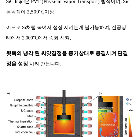
PVT (Physical Vapor Transport)
, Sic
SiC Ingot
은
방식이며
2,500℃
용융점이
이상
이므로
Si
처럼 녹여서 성장 시키는게 불가능하여
,
진공상
태에서
2,000℃
에서
승화 시켜
,
윗쪽의 냉각 된 씨앗결정을 증기상태로 응결시켜 단결
정을
성장
시켜 만듭니다
.