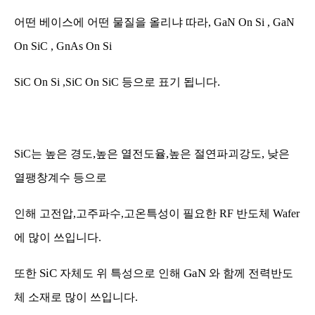
어떤 베이스에 어떤 물질을 올리냐 따라
, GaN On Si , GaN
On SiC , GnAs On Si
.
SiC On Si ,SiC On SiC
등으로 표기 됩니다
,
,
,
SiC
는 높은 경도
높은 열전도율
높은 절연파괴강도
낮은
열팽창계수 등으로
인해 고전압
,
고주파수
,
고온특성이 필요한
RF
반도체
Wafer
에 많이 쓰입니다
.
SiC
GaN
또한
자체도 위 특성으로 인해
와 함께 전력반도
체 소재로 많이
쓰입니다
.