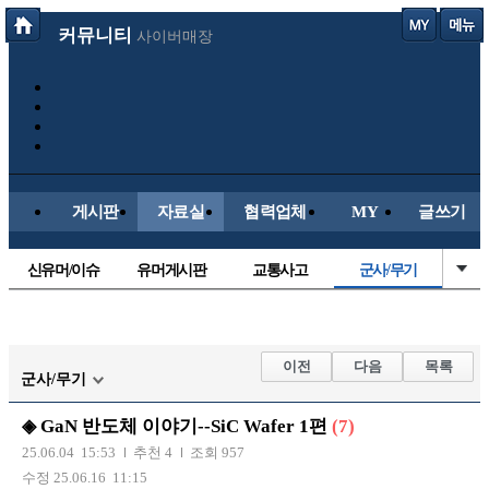
커뮤니티
사이버매장
게시판
자료실
협력업체
MY
글쓰기
신유머/이슈
유머게시판
교통사고
군사/무기
국산차
수입차
내차사진
직찍/특종
자동차사진
후방주의방
레이싱모델
자유사진
이전
다음
목록
군사/무기
트럭/버스
항공/해운/철도
올드카/추억
오토바이
◈ GaN 반도체 이야기--SiC Wafer 1편
(7)
장착시공사진
25.06.04 15:53
추천 4
조회 957
수정 25.06.16 11:15