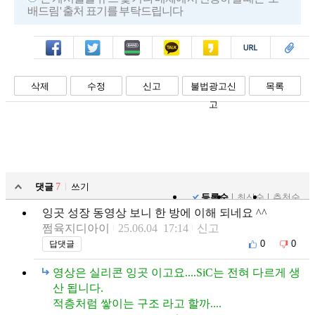
배드림' 출처 표기를 부탁드립니다
페북
트윗
밴드
카톡
카스
복사
스크랩
삭제
수정
신고
불법광고신
목록
고
댓글
7
쓰기
등록순
최신순
추천순
잉곳 성장 동영상 보니 한 방에 이해 되네요 ^^
쩜육지디아이
25.06.04 17:14
신고
0
0
답댓글
영상은 실리콘 잉곳 이고요....SiC는 전혀 다르게 생
산 됩니다.
적층처럼 쌓이는 구조 라고 할까....