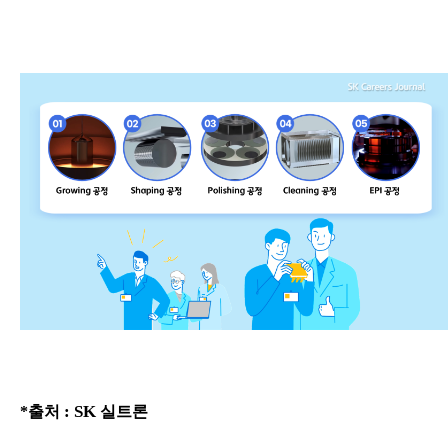
: SK
*
출처
실트론