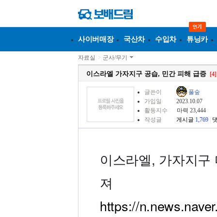
사이버매장
국산차
수입차
튜닝카
자료실
>
군사/무기
이스라엘 가자지구 공습, 민간 피해 급증
[4]
글쓴이
풀숲
가입일
2023.10.07
활동지수
마력 23,444
작성글
게시글
1,769
|
이스라엘, 가자지구 
져
https://n.news.nave