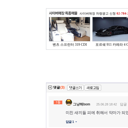
사이버매장 차량광고 신청
02-784-
벤츠 스프린터 319 CDI
포르쉐 911 카레라 4 G
댓글
(3)
|
그냥해bom
답글
25.06.28 18:42
미친 새끼들 피에 취해서 악마가 되
답글 1