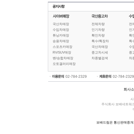
국산차매장
전체차량
전
수입차매장
인기차량
인
튜닝카매장
확인차량
확
승용차매장
특수/특장차
특
스포츠카매장
국산차매장
수
RV/SUV매장
중고차시세
중
밴/승합차매장
차종별검색
차
오토갤러리매장
02-784-2329
02-784-2329
회사
사
주식회사 보배네트워
보배드림은 통신판매중개자