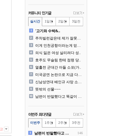
실시간
1일전
2일전
3일전
'고기와 수박&..
주차빌런같은데 제가 잘못한건..
이게 인천공항이라는게 믿겨지..
의식 잃은 여성 살리려다 성..
호주도 무슬림 한테 점령 당..
열흘전 군대간 아들 소포(가..
미국공연 논란으로 지금 다시..
신남성연대 배인규 사망 소식..
뜻밖의 선물~~~
남편이 반말했다고 똑같이 반..
이번주
1주전
2주전
3주전
고
남편이 반말했다고 똑같이 반..
146