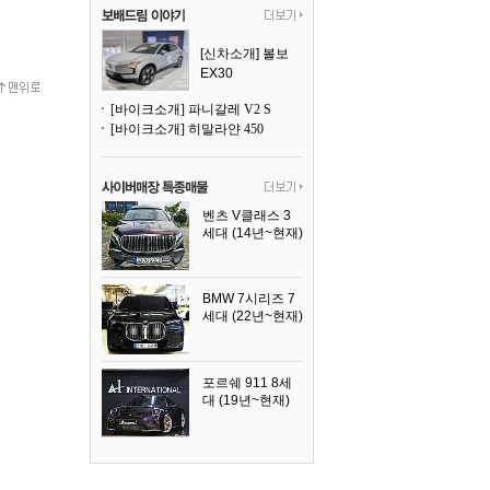
[신차소개] 볼보
EX30
[바이크소개] 파니갈레 V2 S
[바이크소개] 히말라얀 450
벤츠 V클래스 3
세대 (14년~현재)
2023년식
BMW 7시리즈 7
세대 (22년~현재)
2025년식
포르쉐 911 8세
대 (19년~현재)
2026년식