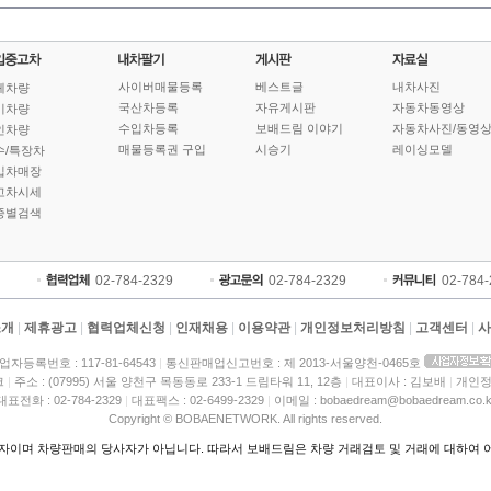
사이버매물등록
베스트글
내차사진
체차량
국산차등록
자유게시판
자동차동영상
기차량
수입차등록
보배드림 이야기
자동차사진/동영
인차량
매물등록권 구입
시승기
레이싱모델
수/특장차
입차매장
고차시세
종별검색
02-784-2329
02-784-2329
02-784
소개
|
제휴광고
|
협력업체신청
|
인재채용
|
이용약관
|
개인정보처리방침
|
고객센터
|
사
업자등록번호 : 117-81-64543
|
통신판매업신고번호 : 제 2013-서울양천-0465호
크
|
주소 : (07995) 서울 양천구 목동동로 233-1 드림타워 11, 12층
|
대표이사 : 김보배
|
개인정
대표전화 : 02-784-2329
|
대표팩스 : 02-6499-2329
|
이메일 : bobaedream@bobaedream.co.k
Copyright © BOBAENETWORK. All rights reserved.
이며 차량판매의 당사자가 아닙니다. 따라서 보배드림은 차량 거래검토 및 거래에 대하여 어