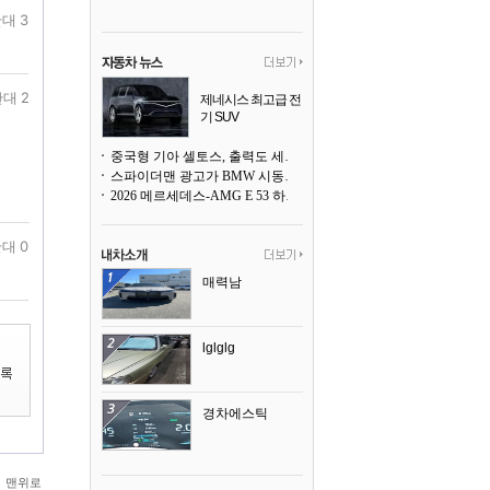
대 3
대 2
제네시스 최고급 전
기 SUV
곧 베일을 벗는다
중국형 기아 셀토스, 출력도 세지고 27인치 초대형 디스플레이까지
스파이더맨 광고가 BMW 시동화면을 점령하다, 오너들은 불만
2026 메르세데스-AMG E 53 하이브리드 왜건 시승기
대 0
매력남
lglglg
경차에스틱
맨위로