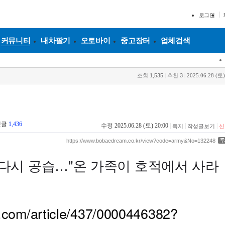
로그인
커뮤니티
내차팔기
오토바이
중고장터
업체검색
조회
1,535
|
추천
3
|
2025.06.28 (토)
댓글
1,436
수정 2025.06.28 (토) 20:00
|
|
|
쪽지
작성글보기
신
https://www.bobaedream.co.kr/view?code=army&No=132248
다시 공습…"온 가족이 호적에서 사라
r.com/article/437/0000446382?