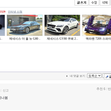
2329
인터넷 신청
..
제네시스 더 올 뉴 G80 ..
제네시스 GV80 쿠페 2...
맥라렌 720S 스파
|
내 댓글 보기
추천 6
반
신고
었나봄