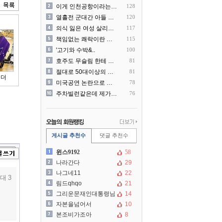
이게 인천공항이라는게 믿겨지..
128
열흘전 군대간 아들 소포(가..
120
의식 잃은 여성 살리려다 성..
117
책임없는 쾌락이란 말에 빡친..
115
'고기와 수박&..
100
호주도 무슬림 한테 점령 당..
81
절대로 50대이상의 딜러를 ..
81
이더
미국공연 논란으로 지금 다시..
78
주차빌런같은데 제가 잘못한건..
76
게시글 추천수
댓글 추천수
윈스9192
58
나라간다
29
나그네11
22
대 3
림드qhqo
21
그리운문재인대통령님
14
자본을넘어서
10
본조비가조아
8