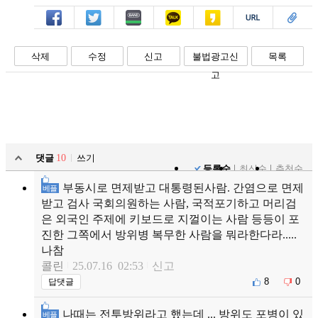
페북
트윗
밴드
카톡
카스
복사
스크랩
삭제
수정
신고
불법광고신
목록
고
댓글
10
쓰기
등록순
최신순
추천순
부동시로 면제받고 대통령된사람. 간염으로 면제
베플
받고 검사 국회의원하는 사람, 국적포기하고 머리검
은 외국인 주제에 키보드로 지껄이는 사람 등등이 포
진한 그쪽에서 방위병 복무한 사람을 뭐라한다라.....
나참
콜린
25.07.16 02:53
신고
8
0
답댓글
나때는 전투방위라고 했는데 ... 방위도 포병이 있
베플