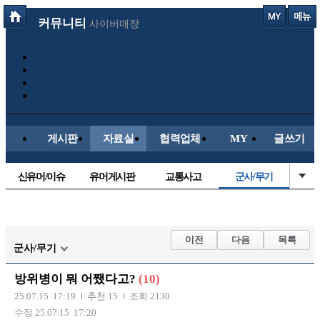
커뮤니티
사이버매장
게시판
자료실
협력업체
MY
글쓰기
신유머/이슈
유머게시판
교통사고
군사/무기
국산차
수입차
내차사진
직찍/특종
자동차사진
후방주의방
레이싱모델
자유사진
이전
다음
목록
군사/무기
트럭/버스
항공/해운/철도
올드카/추억
오토바이
방위병이 뭐 어쨌다고?
(10)
장착시공사진
25.07.15 17:19
추천 15
조회 2130
수정 25.07.15 17:20