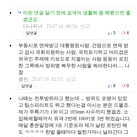
이런 댓글 달기 전에 검색의 생활화 좀 해봤으면 좋
겠군요
다나위너
25.07.16 00:54
신고
3
4
답댓글
부동시로 면제받고 대통령된사람. 간염으로 면제 받
고 검사 국회의원하는 사람, 국적포기하고 머리검은
외국인 주제에 키보드로 지껄이는 사람 등등이 포진
한 그쪽에서 방위병 복무한 사람을 뭐라한다라..... 나
참
콜린
25.07.16 02:53
신고
8
0
답댓글
나때는 전투방위라고 했는데 ... 방위도 포병이 있었
고 팀스피리트도 뛰고 했다는걸 아시는 분은 드물죠.
제가 주특기가 130 이고 105mm 사수까지 했읍죠. 소
집해제할때까지 유격 2번에 100키로 3번 뛰었습니다.
매달 훈련일정에 3포 기준포라 제가 날린 포탄만 해
도 ㅋㅋㅋㅋ 한발 쏠때마다 쌀한가마니 날라간다 그