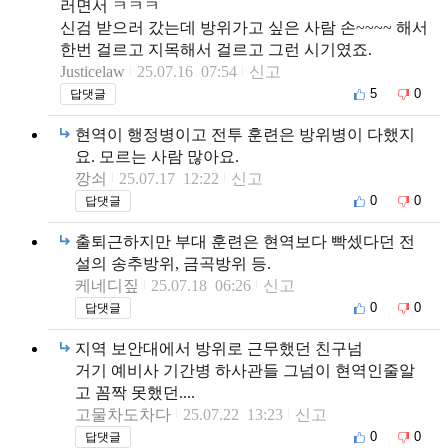
러면서 ㅋㅋㅋ
신검 받으러 갔는데 방위가고 싶은 사람 손~~~~ 해서
한번 걸르고 지목해서 걸르고 그런 시기였죠.
Justicelaw
25.07.16 07:54
신고
5
0
답댓글
현역이 행정병이고 전투 훈련은 방위병이 다했지
요. 모르는 사람 많아요.
깡쇠
25.07.17 12:22
신고
0
0
답댓글
출퇴근하지만 부대 훈련은 현역보다 빡셌다던 전
설의 송추방위, 금곡방위 등.
케네디짚
25.07.18 06:26
신고
0
0
답댓글
지역 보안대에서 방위로 근무했던 친구넘
거기 예비사 기간병 하사관들 그넘이 현역인줄알
고 꼼짝 못했던....
고물차도차다
25.07.22 13:23
신고
0
0
답댓글