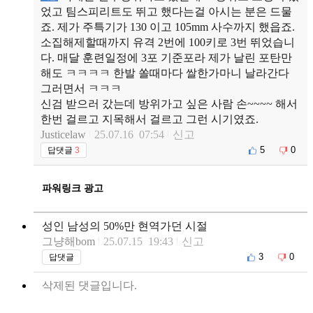
었고 팀스피리트도 뛰고 했다는걸 아시는 분은 드물
죠. 제가 주특기가 130 이고 105mm 사수까지 했읍죠.
소집해제할때까지 유격 2번에 100키로 3번 뛰었습니
다. 매달 훈련일정에 3포 기준포라 제가 날린 포탄만
해도 ㅋㅋㅋㅋ 한발 쏠때마다 쌀한가마니 날라간다
그러면서 ㅋㅋㅋ
신검 받으러 갔는데 방위가고 싶은 사람 손~~~~ 해서
한번 걸르고 지목해서 걸르고 그런 시기였죠.
Justicelaw
25.07.16 07:54
신고
5
0
답댓글
3
파워링크 광고
성인 남성의 50%만 현역가던 시절
그냥해bom
25.07.15 19:43
신고
3
0
답댓글
삭제된 댓글입니다.