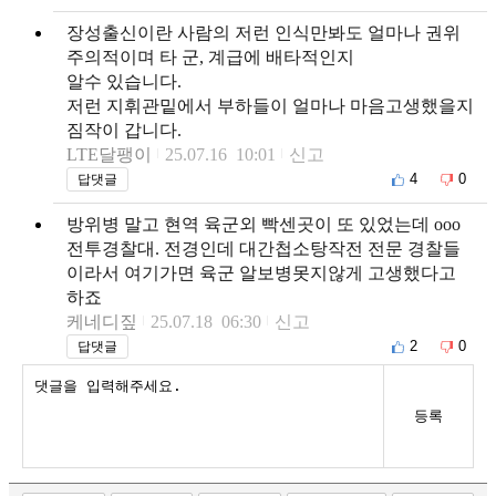
장성출신이란 사람의 저런 인식만봐도 얼마나 권위
주의적이며 타 군, 계급에 배타적인지
알수 있습니다.
저런 지휘관밑에서 부하들이 얼마나 마음고생했을지
짐작이 갑니다.
LTE달팽이
25.07.16 10:01
신고
4
0
답댓글
방위병 말고 현역 육군외 빡센곳이 또 있었는데 ooo
전투경찰대. 전경인데 대간첩소탕작전 전문 경찰들
이라서 여기가면 육군 알보병못지않게 고생했다고
하죠
케네디짚
25.07.18 06:30
신고
2
0
답댓글
등록