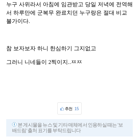
누구 사위라서 아침에 임관받고 당일 저녁에 전역해
서 하루만에 군복무 완료치던 누구랑은 절대 비교
불가이다.
참 보자보자 하니 한심하기 그지없고
그러니 니네들이 2찍이지..ㅉㅉ
추천
15
본 게시물을 뉴스 및 기타 매체에서 인용하실 때는 '보
배드림' 출처 표기를 부탁드립니다