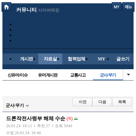
커뮤니티
사이버매장
게시판
자료실
협력업체
MY
글쓰기
신유머/이슈
유머게시판
교통사고
군사/무기
국산차
수입차
내차사진
직찍/특종
자동차사진
후방주의방
레이싱모델
자유사진
이전
다음
목록
군사/무기
트럭/버스
항공/해운/철도
올드카/추억
오토바이
드론작전사령부 해체 수순
(9)
장착시공사진
26.01.24 18:11
추천 27
조회 5040
수정 26.01.24 18:40