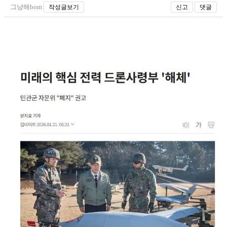
그냥해bom
작성글보기
신고
댓글