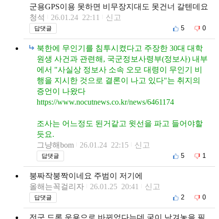
군용GPS이용 못하면 비무장지대도 못건너 갈텐데요
청석
26.01.24 22:11
신고
5
0
답댓글
북한에 무인기를 침투시켰다고 주장한 30대 대학
원생 사건과 관련해, 국군정보사령부(정보사) 내부
에서 "사실상 정보사 소속 오모 대령이 무인기 비
행을 지시한 것으로 결론이 나고 있다"는 취지의
증언이 나왔다
https://www.nocutnews.co.kr/news/6461174
조사는 어느정도 된거같고 윗선을 파고 들어야할
듯요.
그냥해bom
26.01.24 22:15
신고
5
1
답댓글
붕짜작붕짝이네요 주범이 저기에
올해는꼭걸리자
26.01.25 20:41
신고
2
0
답댓글
전군 드론 운용으로 바뀌었다는데 굳이 남겨놓을 필