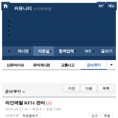
커뮤니티
사이버매장
게시판
자료실
협력업체
MY
글쓰기
신유머/이슈
유머게시판
교통사고
군사/무기
국산차
수입차
내차사진
직찍/특종
자동차사진
후방주의방
레이싱모델
자유사진
이전
다음
목록
군사/무기
트럭/버스
항공/해운/철도
올드카/추억
오토바이
라인메탈 KF51 판터
(2)
장착시공사진
26.05.18 13:50
추천 0
조회 3308
사에바료
작성글보기
신고
댓글