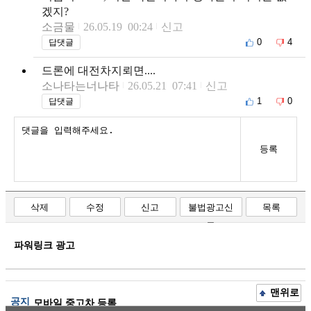
겠지?
소금물
26.05.19 00:24
신고
0
4
답댓글
드론에 대전차지뢰면....
소나타는너나타
26.05.21 07:41
신고
1
0
답댓글
등록
삭제
수정
신고
불법광고신
목록
고
파워링크 광고
맨위로
공지
모바일 중고차 등록