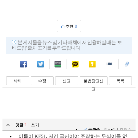
추천
0
본 게시물을 뉴스 및 기타 매체에서 인용하실 때는 '보
배드림' 출처 표기를 부탁드립니다
페북
트윗
밴드
카톡
카스
복사
스크랩
삭제
수정
신고
불법광고신
목록
고
댓글
2
쓰기
등록순
최신순
추천순
이름이 KF51, 저건 국산이야 주장하는 무식이들 없