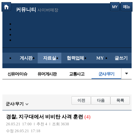
커뮤니티
사이버매장
게시판
자료실
협력업체
MY
글쓰기
신유머/이슈
유머게시판
교통사고
군사/무기
국산차
수입차
내차사진
직찍/특종
자동차사진
후방주의방
레이싱모델
자유사진
이전
다음
목록
군사/무기
트럭/버스
항공/해운/철도
올드카/추억
오토바이
경찰, 지구대에서 비비탄 사격 훈련
(4)
장착시공사진
26.05.21 17:00
추천 4
조회 3638
수정 26.05.21 17:18