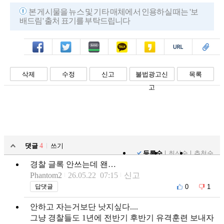
본 게시물을 뉴스 및 기타 매체에서 인용하실 때는 '보
배드림' 출처 표기를 부탁드립니다
페북
트윗
밴드
카톡
카스
복사
스크랩
삭제
수정
신고
불법광고신
목록
고
댓글
4
쓰기
등록순
최신순
추천순
경찰 글록 안쓰는데 왠…
Phantom2
26.05.22 07:15
신고
0
1
답댓글
안하고 자는거보단 낫지싶다....
그냥 경찰들도 1년에 전반기 후반기 유격훈련 보내자