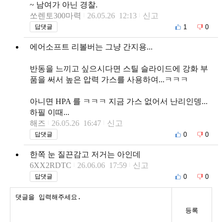
~ 남여가 아닌 경찰.
쏘렌토300마력
26.05.26 12:13
신고
1
0
답댓글
에어소프트 리볼버는 그냥 간지용...
반동을 느끼고 싶으시다면 스틸 슬라이드에 강화 부
품을 써서 높은 압력 가스를 사용하여...ㅋㅋㅋ
아니면 HPA 를 ㅋㅋㅋ 지금 가스 없어서 난리인뎅...
하필 이때...
해즈
26.05.26 16:47
신고
0
0
답댓글
한쪽 눈 질끈감고 저거는 아인데
6XX2RDTC
26.06.06 17:59
신고
0
0
답댓글
등록