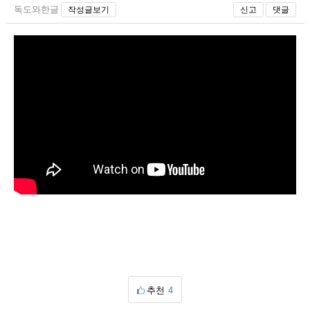
독도와한글
작성글보기
신고
댓글
추천
4