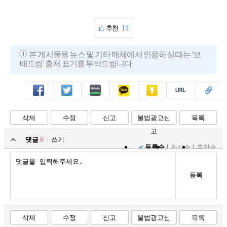
추천
11
본 게시물을 뉴스 및 기타 매체에서 인용하실 때는 '보
배드림' 출처 표기를 부탁드립니다
페북
트윗
밴드
카톡
카스
복사
스크랩
삭제
수정
신고
불법광고신
목록
고
댓글
0
쓰기
등록순
최신순
추천순
등록
삭제
수정
신고
불법광고신
목록