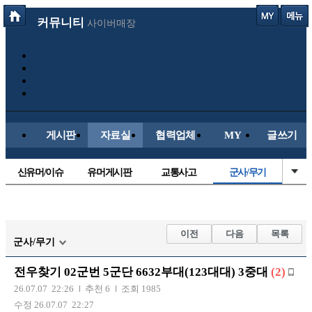
커뮤니티
사이버매장
게시판
자료실
협력업체
MY
글쓰기
신유머/이슈
유머게시판
교통사고
군사/무기
국산차
수입차
내차사진
직찍/특종
자동차사진
후방주의방
레이싱모델
자유사진
이전
다음
목록
군사/무기
트럭/버스
항공/해운/철도
올드카/추억
오토바이
전우찾기 02군번 5군단 6632부대(123대대) 3중대
(2)
장착시공사진
26.07.07 22:26
추천 6
조회 1985
수정 26.07.07 22:27