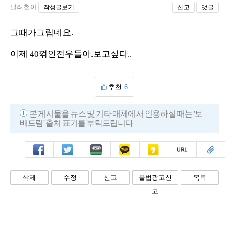
달려철아
작성글보기
신고
댓글
그때가그립네요.
이제 40꺾인전우들아.보고싶다..
추천
6
본 게시물을 뉴스 및 기타 매체에서 인용하실 때는 '보
배드림' 출처 표기를 부탁드립니다
페북
트윗
밴드
카톡
카스
복사
스크랩
삭제
수정
신고
불법광고신
목록
고