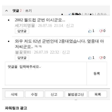
댓글
2
쓰기
등록순
최신순
추천순
2002 월드컵 군번 이시군요...
세기의명물
26.07.16 21:14
신고
1
0
답댓글
와우 저도 02년 군번인데 2중대였습니다. 옆중대 아
저씨군요.. ㅋㅋ
불꽃못81
26.07.19 22:32
신고
1
0
답댓글
등록
삭제
수정
신고
불법광고신
목록
고
파워링크 광고