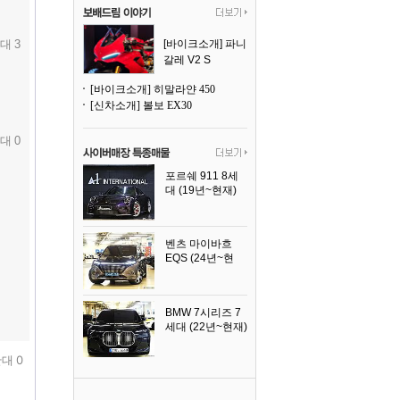
대 3
[바이크소개] 파니
갈레 V2 S
[바이크소개] 히말라얀 450
[신차소개] 볼보 EX30
대 0
포르쉐 911 8세
대 (19년~현재)
2026년식
벤츠 마이바흐
EQS (24년~현
재)
2024년식
BMW 7시리즈 7
세대 (22년~현재)
2025년식
대 0