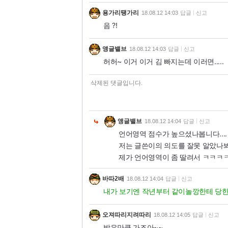
용가리땡가리
18.08.12 14:03
답글
신고
음 ?!
앵글밸브
18.08.12 14:03
답글
신고
허허~ 이거 이거 김 빠지는데 이러면.....
삭제된 댓글입니다.
앵글밸브
18.08.12 14:04
답글
신고
언어영역 점수가 높으셨나봅니다....
저는 글쓴이의 의도를 잘못 알았나봐요.
제가 언어영역이 좀 딸려서 ㅋㅋㅋ
바따2배
18.08.12 14:04
답글
신고
내가 보기엔 작년부터 같이놀깡한테 당한
오져따리지려따리
18.08.12 14:05
답글
신고
받은만큼 가즈아~~