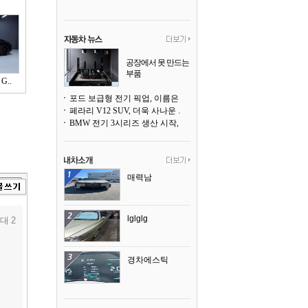
공장에서 못 만드는
부품
G..
3D 프린팅으로 찍
어낸다
포드 보급형 전기 픽업, 이름은 `패덤`
페라리 V12 SUV, 더욱 사나운 얼굴로 돌아온다
BMW 전기 3시리즈 생산 시작, 뮌헨 공장은 전기차 전용으로 전환
매력남
lglglg
대 2
경차에스틱