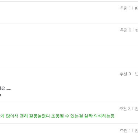
추천 1
반
추천 0
반
추천 0
반
....
ㅋ
추천 3
반
게 많아서 괜히 잘못놀렸다 조옷될 수 있는걸 살짝 의식하는듯
추천 1
반