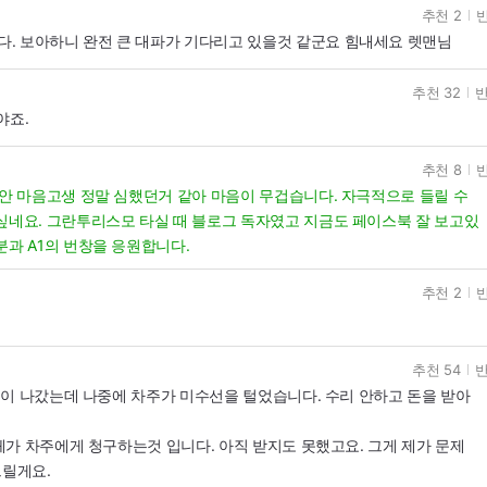
추천 2
반
. 보아하니 완전 큰 대파가 기다리고 있을것 같군요 힘내세요 렛맨님
추천 32
반
야죠.
추천 8
반
동안 마음고생 정말 심했던거 같아 마음이 무겁습니다. 자극적으로 들릴 수
싶네요. 그란투리스모 타실 때 블로그 독자였고 지금도 페이스북 잘 보고있
분과 A1의 번창을 응원합니다.
추천 2
반
추천 54
반
이 나갔는데 나중에 차주가 미수선을 털었습니다. 수리 안하고 돈을 받아
가 차주에게 청구하는것 입니다. 아직 받지도 못했고요. 그게 제가 문제
드릴게요.