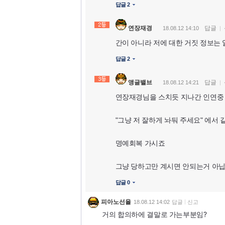
답글 2
연장재경
답글
18.08.12 14:10
간이 아니라 저에 대한 거짓 정보는 
답글 2
앵글밸브
답글
18.08.12 14:21
연장재경님을 스치듯 지나간 인연중 
"그냥 저 잘하게 놔둬 주세요" 에서
명예회복 가시죠
그냥 당하고만 계시면 안되는거 아
답글 0
피아노선율
18.08.12 14:02
답글
신고
거의 합의하에 결말로 가는부분임?