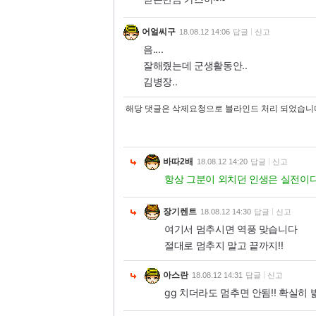
어얼씨구
18.08.12 14:06
답글
신고
음....
잘해줬는데 군생활동안..
김병장..
해당 댓글은 삭제요청으로 블라인드 처리 되었습니
바따2배
18.08.12 14:20
답글
신고
항상 그분이 외치던 인생은 실전이다
장기렌트
18.08.12 14:30
답글
신고
여기서 멈추시면 역풍 맞습니다
절대로 멈추지 말고 끝까지!!
아스란
18.08.12 14:31
답글
신고
gg 치더라도 멈추면 안됨!! 확실히