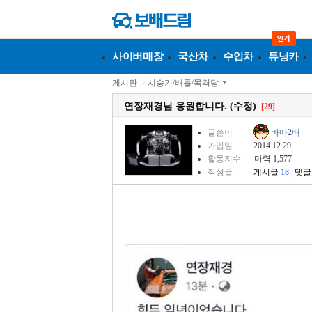
사이버매장
국산차
수입차
튜닝카
게시판
>
시승기/배틀/목격담
연장재경님 응원합니다. (수정)
[29]
글쓴이
바따2배
가입일
2014.12.29
활동지수
마력 1,577
작성글
게시글
18
|
댓글