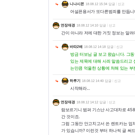
니나시몬
18.08.12 15:34
답글
신고
어설픈용서가 또다른범죄를 만듭니다
연장재경
18.08.12 14:10
답글
신고
간이 아니라 저에 대한 거짓 정보는 알려
바따2배
18.08.12 14:18
답글
신고
방금 터보님 글 보고 왔습니다. 그
있는 제목에 대해 사죄 말씀드리고 
는만큼 억울한 상황에 처해 있는 부
하루기
18.08.12 14:40
답글
신고
시작해라...
연장재경
18.08.12 14:12
답글
신고
람보르기니 범퍼 기스난 사고대차로 458
간 것이죠.
그럼 그동안 안고치고서 쓴 렌트카는 업체
가 있습니까? 이런것 부터 하나씩 글 써