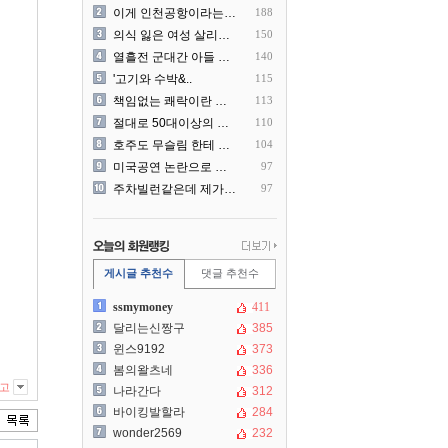
이게 인천공항이라는게 믿겨지..
188
의식 잃은 여성 살리려다 성..
150
열흘전 군대간 아들 소포(가..
140
'고기와 수박&..
115
책임없는 쾌락이란 말에 빡친..
113
절대로 50대이상의 딜러를 ..
110
호주도 무슬림 한테 점령 당..
104
미국공연 논란으로 지금 다시..
97
주차빌런같은데 제가 잘못한건..
97
게시글 추천수
댓글 추천수
ssmymoney
411
달리는신짱구
385
윈스9192
373
봄의왈츠네
336
고
나라간다
312
바이킹발할라
284
wonder2569
232