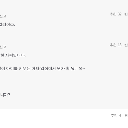
추천 32
반
신고
알려야죠.
추천 13
반
신고
한 사람입니다.
 같이 아이를 키우는 아빠 입장에서 뭔가 확 왔네요~
닙니까?
추천 4
반