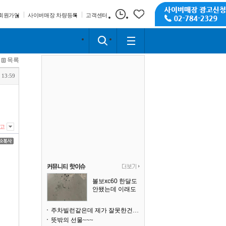
회원가입
사이버매장 차량등록
고객센터
목록
 13:59
고
볼보xc60 한달도
안됐는데 이래도
되나요?
주차빌런같은데 제가 잘못한건가요
뜻밖의 선물~~~