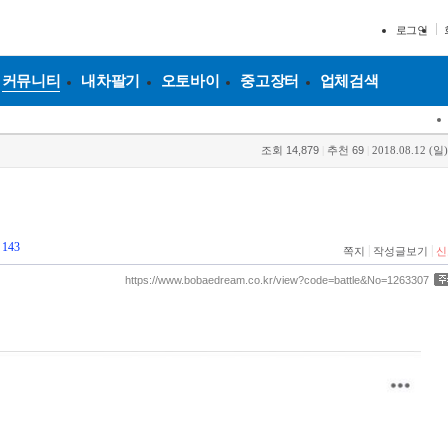
로그인
커뮤니티
내차팔기
오토바이
중고장터
업체검색
조회
14,879
|
추천
69
|
2018.08.12 (일)
143
|
|
쪽지
작성글보기
신
https://www.bobaedream.co.kr/view?code=battle&No=1263307