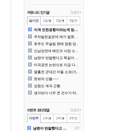
실시간
1일전
2일전
3일전
이게 인천공항이라는게 믿겨지..
주차빌런같은데 제가 잘못한건..
호주도 무슬림 한테 점령 당..
신남성연대 배인규 사망 소식..
남편이 반말했다고 똑같이 반..
미국공연 논란으로 지금 다시..
열흘전 군대간 아들 소포(가..
뜻밖의 선물~~~
강원도 계곡 근황
생각보다 너무 큰 건수가 터..
이번주
1주전
2주전
3주전
남편이 반말했다고 똑같이 반..
207