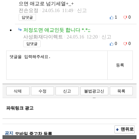
으면 애교로 넘기세열+_+
전손요정
24.05.16 11:49
신고
1
0
답댓글
저정도면 애교인듯 합니다 *.*;;
사성화재다이렉트
24.05.16 12:20
신고
0
0
답댓글
등록
삭제
수정
신고
불법광고신
목록
고
파워링크 광고
맨위로
공지
모바일 중고차 등록