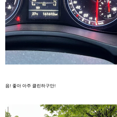
음! 좋아 아주 클린하구만!