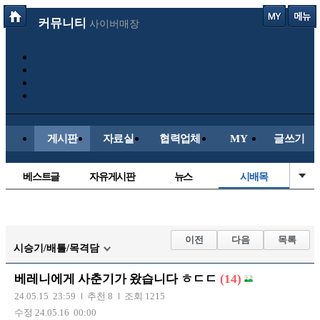
커뮤니티
사이버매장
게시판
자료실
협력업체
MY
글쓰기
베스트글
자유게시판
뉴스
시배목
정치/시사
유명인의차
보배드림이야기
성인게시판
국내야구
해외야구
해외축구
국내축구
이전
다음
목록
시승기/배틀/목격담
베레니에게 사춘기가 왔습니다 ㅎㄷㄷ
(14)
24.05.15 23:59
추천 8
조회 1215
수정 24.05.16 00:00