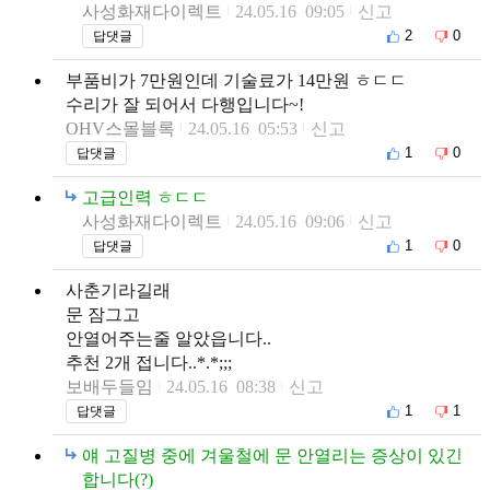
사성화재다이렉트
24.05.16 09:05
신고
2
0
답댓글
부품비가 7만원인데 기술료가 14만원 ㅎㄷㄷ
수리가 잘 되어서 다행입니다~!
OHV스몰블록
24.05.16 05:53
신고
1
0
답댓글
고급인력 ㅎㄷㄷ
사성화재다이렉트
24.05.16 09:06
신고
1
0
답댓글
사춘기라길래
문 잠그고
안열어주는줄 알았읍니다..
추천 2개 접니다..*.*;;;
보배두들임
24.05.16 08:38
신고
1
1
답댓글
얘 고질병 중에 겨울철에 문 안열리는 증상이 있긴
합니다(?)