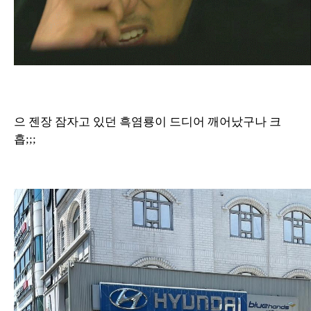
으 젠장 잠자고 있던 흑염룡이 드디어 깨어났구나 크
흡;;;