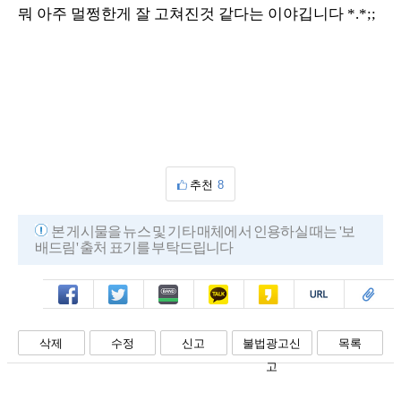
뭐 아주 멀쩡한게 잘 고쳐진것 같다는 이야깁니다 *.*;;
추천
8
본 게시물을 뉴스 및 기타 매체에서 인용하실 때는 '보
배드림' 출처 표기를 부탁드립니다
페북
트윗
밴드
카톡
카스
복사
스크랩
삭제
수정
신고
불법광고신
목록
고