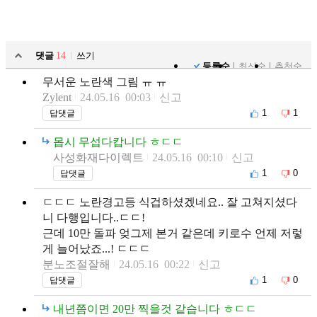
댓글
14
쓰기
등록순
최신순
추천순
무서운 노란색 그림 ㅠ ㅠ
Zylent
24.05.16 00:03
신고
1
1
답댓글
몹시 무섭다캅니다 ㅎㄷㄷ
사성화재다이렉트
24.05.16 00:10
신고
1
0
답댓글
ㄷㄷㄷ 노란경고등 식겁하셨겠네요.. 잘 고쳐지셨다
니 다행입니다..ㄷㄷ!
근데 10만 돌파 엊그제 본거 같은데 키로수 언제 저렇
게 늘어났죠...! ㄷㄷㄷ
분노조절잘해
24.05.16 00:22
신고
1
0
답댓글
내년쯤이면 20만 찍을것 같습니다 ㅎㄷㄷ