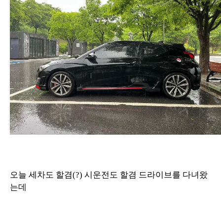
오늘 세차도 할겸(?) 시운전도 할겸 드라이브를 다녀왔
는데