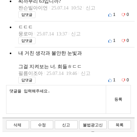
씨까부리 63입니까?
짠슨빌아이언
25.07.14 10:52
신고
1
0
답댓글
ㄷㄷㄷ
뭉로마
25.07.14 13:37
신고
1
0
답댓글
내 거친 생각과 불안한 눈빛과
그걸 지켜보는 너. 희들ㅎㄷㄷ
필름이조아
25.07.14 19:46
신고
1
0
답댓글
등록
삭제
수정
신고
불법광고신
목록
고