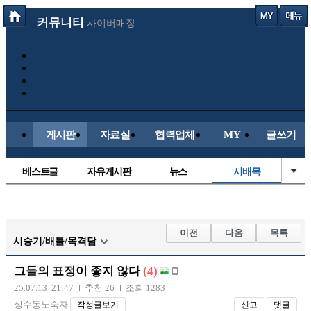
커뮤니티
사이버매장
게시판
자료실
협력업체
MY
글쓰기
베스트글
자유게시판
뉴스
시배목
정치/시사
유명인의차
보배드림이야기
성인게시판
국내야구
해외야구
해외축구
국내축구
이전
다음
목록
시승기/배틀/목격담
그들의 표정이 좋지 않다
(4)
25.07.13 21:47
추천 26
조회 1283
성수동노숙자
작성글보기
신고
댓글