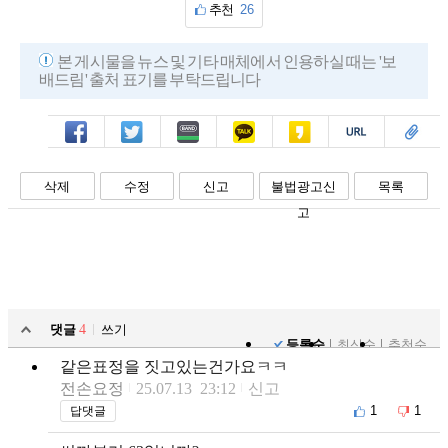
추천
26
본 게시물을 뉴스 및 기타 매체에서 인용하실 때는 '보
배드림' 출처 표기를 부탁드립니다
페북
트윗
밴드
카톡
카스
복사
스크랩
삭제
수정
신고
불법광고신
목록
고
댓글
4
쓰기
등록순
최신순
추천순
같은표정을 짓고있는건가요ㅋㅋ
전손요정
25.07.13 23:12
신고
1
1
답댓글