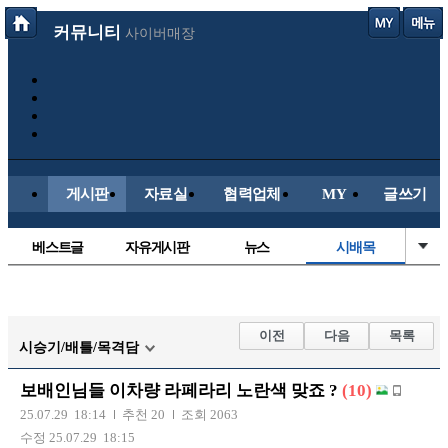
커뮤니티
사이버매장
게시판
자료실
협력업체
MY
글쓰기
베스트글
자유게시판
뉴스
시배목
정치/시사
유명인의차
보배드림이야기
성인게시판
국내야구
해외야구
해외축구
국내축구
이전
다음
목록
시승기/배틀/목격담
보배인님들 이차량 라페라리 노란색 맞죠 ?
(10)
25.07.29 18:14
추천 20
조회 2063
수정 25.07.29 18:15