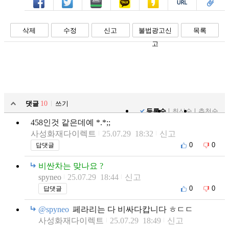
페북
트윗
밴드
카톡
카스
복사
스크랩
삭제
수정
신고
불법광고신
목록
고
댓글
10
쓰기
등록순
최신순
추천순
458인것 같은데예 *.*;;
사성화재다이렉트
25.07.29 18:32
신고
0
0
답댓글
비싼차는 맞나요 ?
spyneo
25.07.29 18:44
신고
0
0
답댓글
@spyneo
페라리는 다 비싸다캅니다 ㅎㄷㄷ
사성화재다이렉트
25.07.29 18:49
신고