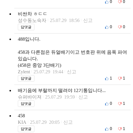
0
0
비싼차 ㅎㄷㄷ
성수동노숙자
25.07.29 18:56
신고
0
0
답댓글
488입니다.
458과 다른점은 듀얼배기이고 번호판 위에 음푹 파여
있습니다.
(458은 중앙 3단배기)
Zylent
25.07.29 19:44
신고
1
1
답댓글
배기음에 부랄까지 떨려야 12기통입니다...
슈퍼바이져
25.07.29 19:59
신고
0
1
답댓글
458
KIA
25.07.29 20:05
신고
0
1
답댓글