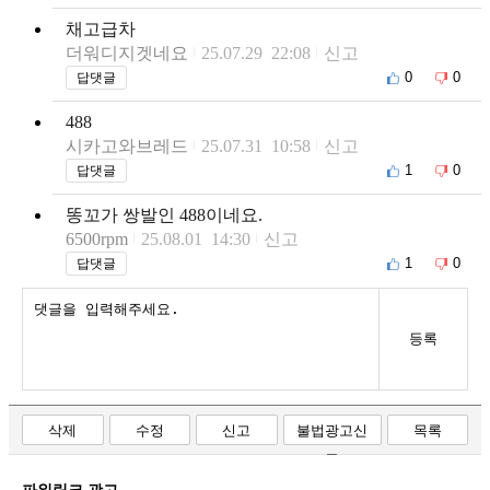
채고급차
더워디지겟네요
25.07.29 22:08
신고
0
0
답댓글
488
시카고와브레드
25.07.31 10:58
신고
1
0
답댓글
똥꼬가 쌍발인 488이네요.
6500rpm
25.08.01 14:30
신고
1
0
답댓글
등록
삭제
수정
신고
불법광고신
목록
고