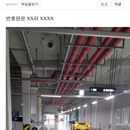
spyneo
작성글보기
신고
댓글
번호판은 XX러 XXXX