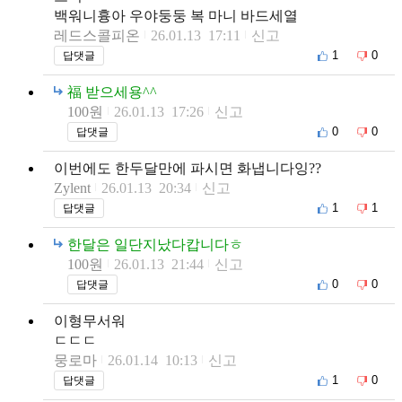
백워니흉아 우야둥둥 복 마니 바드세열
레드스콜피온
26.01.13 17:11
신고
1
0
답댓글
福 받으세용^^
100원
26.01.13 17:26
신고
0
0
답댓글
이번에도 한두달만에 파시면 화냅니다잉??
Zylent
26.01.13 20:34
신고
1
1
답댓글
한달은 일단지났다캅니다ㅎ
100원
26.01.13 21:44
신고
0
0
답댓글
이형무서워
ㄷㄷㄷ
뭉로마
26.01.14 10:13
신고
1
0
답댓글