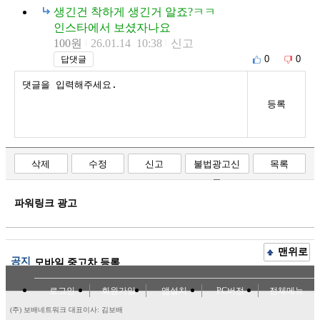
생긴건 착하게 생긴거 알죠?ㅋㅋ
인스타에서 보셨자나요
100원
26.01.14 10:38
신고
0
0
답댓글
등록
삭제
수정
신고
불법광고신
목록
고
파워링크 광고
맨위로
공지
모바일 중고차 등록
로그인
회원가입
앱설치
PC버전
전체메뉴
(주) 보배네트워크 대표이사: 김보배