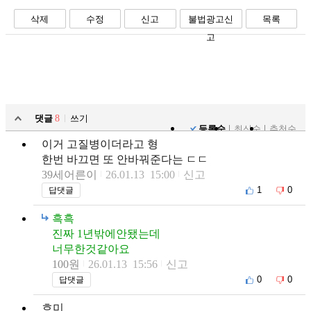
삭제
수정
신고
불법광고신
목록
고
댓글
8
쓰기
등록순
최신순
추천순
이거 고질병이더라고 형
한번 바끄면 또 안바꿔준다는 ㄷㄷ
39세어른이
26.01.13 15:00
신고
1
0
답댓글
흑흑
진짜 1년밖에안됐는데
너무한것같아요
100원
26.01.13 15:56
신고
0
0
답댓글
흐미