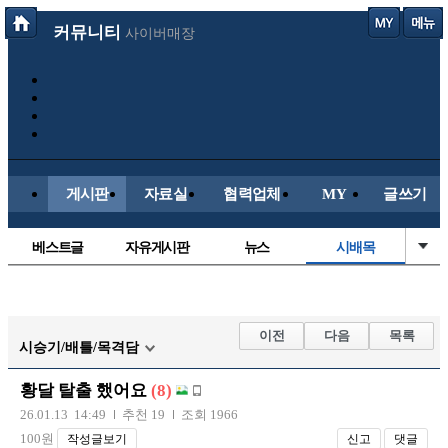
커뮤니티
사이버매장
게시판
자료실
협력업체
MY
글쓰기
베스트글
자유게시판
뉴스
시배목
정치/시사
유명인의차
보배드림이야기
성인게시판
국내야구
해외야구
해외축구
국내축구
이전
다음
목록
시승기/배틀/목격담
황달 탈출 했어요
(8)
26.01.13 14:49
추천 19
조회 1966
100원
작성글보기
신고
댓글