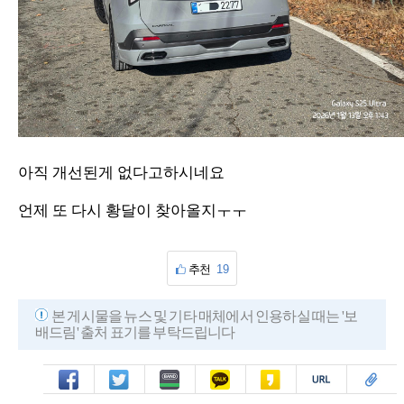
아직 개선된게 없다고하시네요
언제 또 다시 황달이 찾아올지ㅜㅜ
추천
19
본 게시물을 뉴스 및 기타 매체에서 인용하실 때는 '보
배드림' 출처 표기를 부탁드립니다
페북
트윗
밴드
카톡
카스
복사
스크랩