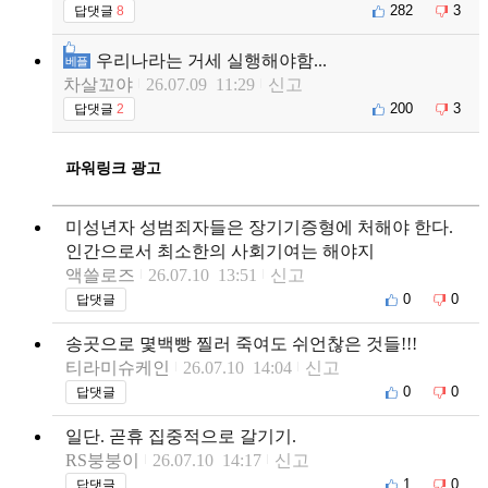
282
3
답댓글
8
우리나라는 거세 실행해야함...
베플
차살꼬야
26.07.09 11:29
신고
200
3
답댓글
2
파워링크 광고
미성년자 성범죄자들은 장기기증형에 처해야 한다.
인간으로서 최소한의 사회기여는 해야지
액쓸로즈
26.07.10 13:51
신고
0
0
답댓글
송곳으로 몇백빵 찔러 죽여도 쉬언찮은 것들!!!
티라미슈케인
26.07.10 14:04
신고
0
0
답댓글
일단. 곧휴 집중적으로 갈기기.
RS붕붕이
26.07.10 14:17
신고
1
0
답댓글