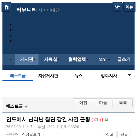
커뮤니티
사이버매장
게시판
자료실
협력업체
MY
글쓰기
베스트글
자유게시판
뉴스
정치/시사
시배목
유명인의차
보배드림이야기
성인게시판
국내야구
해외야구
해외축구
국내축구
이전
다음
목록
베스트글
인도에서 난리난 집단 강간 사건 근황
(215)
26.07.09 11:15
추천 1392
조회 93820
우량주
작성글보기
신고
댓글