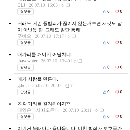
CLJ
26.07.10 16:03
신고
0
0
답댓글
저래도 저런 중범죄가 끊이지 않는거보면 저것도 답
이 아닌듯 함. 그래도 일단 통쾌!
푸바오
26.07.10 17:17
신고
0
0
답댓글
대가리를 깨야지 어딜치냐
ihavewater
26.07.10 19:40
신고
0
0
답댓글
매가 사람을 만든다.
gdidct
26.07.10 20:07
신고
0
0
답댓글
ㅈ 대가리를 갈겨줘야지??
태양은다시떠오른다
26.07.10 23:11
신고
0
0
답댓글
이런거 볼때마다 욕나옵니다. 미친 범죄자 보호국가