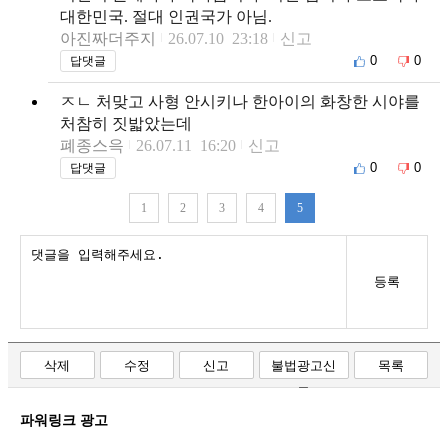
대한민국. 절대 인권국가 아님.
아진짜더주지
26.07.10 23:18
신고
0
0
답댓글
ㅈㄴ 처맞고 사형 안시키나 한아이의 화창한 시야를
처참히 짓밟았는데
폐종스윽
26.07.11 16:20
신고
0
0
답댓글
1
2
3
4
5
등록
삭제
수정
신고
불법광고신
목록
고
파워링크 광고