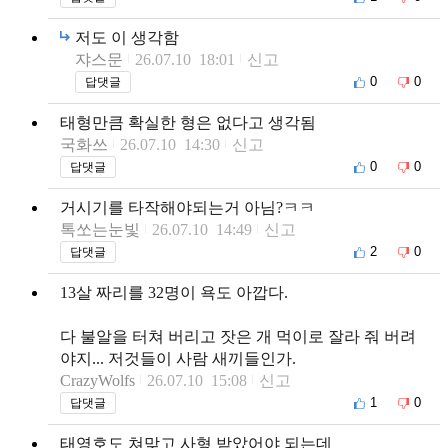
저도 이 생각함
쟈스문
26.07.10 18:01
신고
0
0
답댓글
태형만큼 확실한 형은 없다고 생각됨
국화쓰
26.07.10 14:30
신고
0
0
답댓글
거시기를 타작해야되는거 아님?ㅋㅋ
톡쏘는눈빛
26.07.10 14:49
신고
2
0
답댓글
13살 짜리를 32명이 욕도 아깝다.
다 불알을 터쳐 버리고 잣은 개 먹이로 잘라 줘 버려
야지... 저것들이 사람 새끼들인가.
CrazyWolfs
26.07.10 15:08
신고
1
0
답댓글
태영호도 쳐맞고 사형 받았어야 되는데