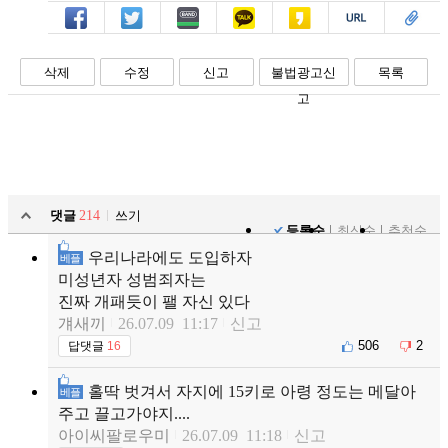
페북
트윗
밴드
카톡
카스
복사
스크랩
삭제
수정
신고
불법광고신
목록
고
댓글
214
쓰기
등록순
최신순
추천순
우리나라에도 도입하자
베플
미성년자 성범죄자는
진짜 개패듯이 팰 자신 있다
걔새끼
26.07.09 11:17
신고
506
2
답댓글
16
홀딱 벗겨서 자지에 15키로 아령 정도는 메달아
베플
주고 끌고가야지....
아이씨팔로우미
26.07.09 11:18
신고