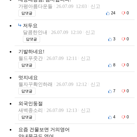
가평아름다운들
26.07.09 12:03
신고
24
0
답댓글
저두요
달콤한인내
26.07.09 12:10
신고
3
0
답댓글
기발하네요!
월드푸줏간
26.07.09 12:11
신고
8
0
답댓글
멋지네요
뭘자꾸확인하래
26.07.09 12:12
신고
7
0
답댓글
외국인둥절
새벽종소리
26.07.09 12:13
신고
4
0
답댓글
요즘 건물보면 거의영어
안내문구도 영어