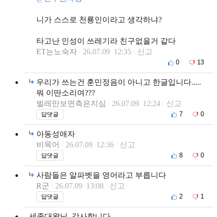
니가 스스로 천룡인이라고 생각하냐?
타고난 인성이 쓰레기라 친구없을거 같다
ET는노숙자
26.07.09 12:35
신고
0
13
우리가 쓰는건 훈민정음이 아니고 한글입니다.....
뭐 이딴소리여???
벌레만보면측은지심
26.07.09 12:24
신고
7
0
답댓글
아동성애자
비목어
26.07.09 12:36
신고
8
0
답댓글
사람들은 알파벳을 영어라고 부릅니다
R군
26.07.09 13:08
신고
2
1
답댓글
세종대왕님, 감사합니다.