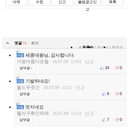
삭제
수정
신고
불법광고신
목록
고
댓글
16
쓰기
등록순
최신순
추천순
세종대왕님, 감사합니다.
베플
가평아름다운들
26.07.09 12:03
신고
24
0
답댓글
1
기발하네요!
베플
월드푸줏간
26.07.09 12:11
신고
8
0
답댓글
멋지네요
베플
뭘자꾸확인하래
26.07.09 12:12
신고
7
0
답댓글