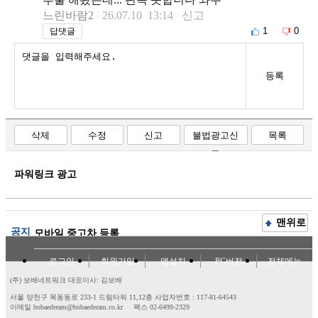
느린바람2
26.07.10 13:14
신고
1
0
답댓글
등록
삭제
수정
신고
불법광고신
목록
고
파워링크 광고
맨위로
공지
모바일 중고차 등록
로그인
회원가입
앱설치
PC버전
전체메뉴
(주) 보배네트워크 대표이사: 김보배
서울 양천구 목동동로 233-1 드림타워 11,12층
사업자번호 : 117-81-64543
이메일 bobaedream@bobaedream.co.kr
팩스 02-6499-2329