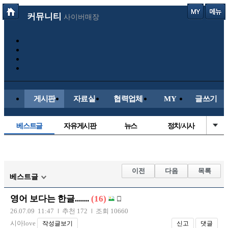
커뮤니티
사이버매장
게시판
자료실
협력업체
MY
글쓰기
베스트글
자유게시판
뉴스
정치/시사
시배목
유명인의차
보배드림이야기
성인게시판
국내야구
해외야구
해외축구
국내축구
이전
다음
목록
베스트글
영어 보다는 한글.......
(16)
26.07.09 11:47
추천 172
조회 10660
시아love
작성글보기
신고
댓글