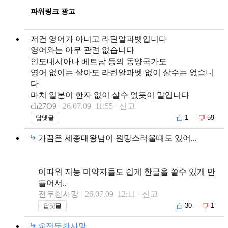
파워링크 광고
저건 영어가 아니고 라틴알파벳입니다
영어와는 아무 관련 없습니다
인도네시아나 베트남 등의 동양국가도
영어 없이는 살아도 라틴알파벳 없이 살수는 없습니
다
마치 일본이 한자 없이 살수 없듯이 말입니다
ch27O9
26.07.09 11:55
신고
1
59
답댓글
가끔은 세종대왕님이 원망스러울때도 있어...
이따위 지능 미약자들도 쉽게 한글을 쓸수 있게 만
들어서..
전두환사망
26.07.09 12:11
신고
30
1
답댓글
@전두환사망