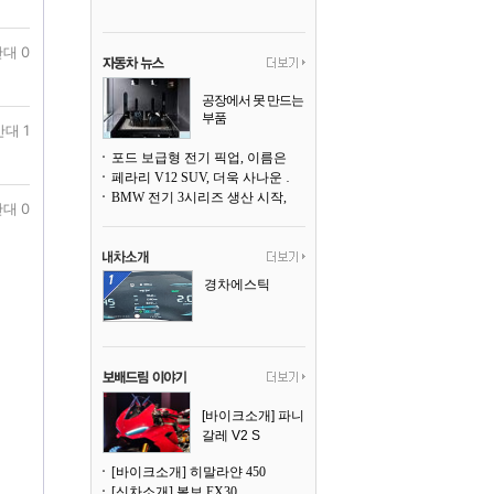
대 0
공장에서 못 만드는
부품
반대 1
3D 프린팅으로 찍
어낸다
포드 보급형 전기 픽업, 이름은 `패덤`
페라리 V12 SUV, 더욱 사나운 얼굴로 돌아온다
BMW 전기 3시리즈 생산 시작, 뮌헨 공장은 전기차 전용으로 전환
대 0
경차에스틱
[바이크소개] 파니
갈레 V2 S
[바이크소개] 히말라얀 450
[신차소개] 볼보 EX30