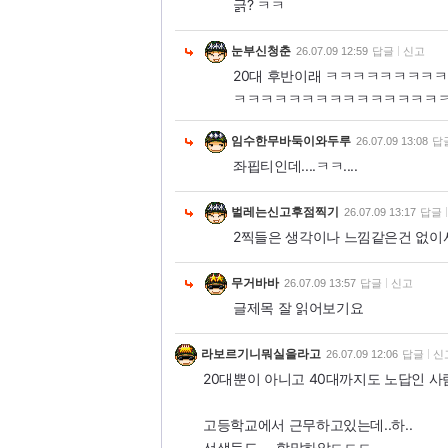
긁? ㅋㅋ
눈부신청춘
26.07.09 12:59
답글
신고
20대 후반이래 ㅋㅋㅋㅋㅋㅋㅋ
ㅋㅋㅋㅋㅋㅋㅋㅋㅋㅋㅋㅋㅋㅋㅋ
임수한무바둑이와두루
26.07.09 13:08
답
좌핍티인데....ㅋㅋ....
벌레는신고후점찍기
26.07.09 13:17
답글
2찍들은 생각이나 느낌같은건 없이
무거바바
26.07.09 13:57
답글
신고
글제목 잘 읽어보기요
라보르기니뭐실을라고
26.07.09 12:06
답글
신
20대뿐이 아니고 40대까지도 노답인 
고등학교에서 근무하고있는데..하..
선생들도 ... 할말하않ㄷㄷㄷ