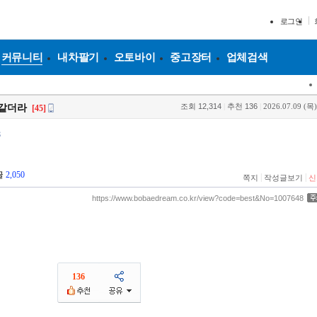
로그인
커뮤니티
내차팔기
오토바이
중고장터
업체검색
조회
12,314
|
추천
136
|
2026.07.09 (목)
 같더라
[45]
8
글
2,050
|
|
쪽지
작성글보기
신
https://www.bobaedream.co.kr/view?code=best&No=1007648
136