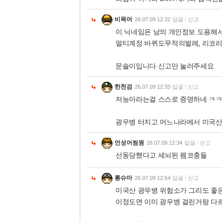
비목어
26.07.09 12:32
답글
신고
이 닉네임은 남의 개인정보 도용해
멀티계정 바퀴도무적의벌레, 리코리
문솔이입니다 신고만 눌러주세요
한천검
26.07.09 12:33
답글
신고
저능아라는걸 스스로 증명하네 ㅋ
광우병 터지고 어느나라에서 미국산
언성어썸원
26.07.09 12:34
답글
신고
선동당했다고 세뇌된 펨코충들
롱슈마
26.07.09 12:54
답글
신고
미국산 광우병 위험소가 그리도 좋
이정도면 이미 광우병 걸린거랑 다