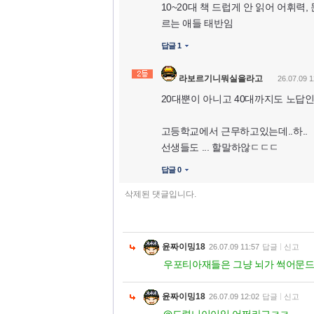
10~20대 책 드럽게 안 읽어 어휘력
르는 애들 태반임
답글 1
라보르기니뭐실을라고
26.07.09 1
20대뿐이 아니고 40대까지도 노답
고등학교에서 근무하고있는데..하..
선생들도 ... 할말하않ㄷㄷㄷ
답글 0
삭제된 댓글입니다.
윤짜이밍18
26.07.09 11:57
답글
신고
우포티아재들은 그냥 뇌가 썩어문
윤짜이밍18
26.07.09 12:02
답글
신고
@도련니이이임 어쩌라고ㅋㅋ