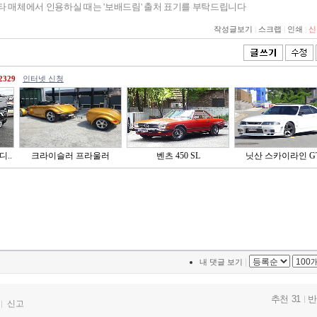
기타 매체에서 인용하실 때는 '보배드림' 출처 표기를 부탁드립니다
작성글보기
|
스크랩
|
인쇄
|
신
2329
인터넷 신청
디..
크라이슬러 프라울러
벤츠 450 SL
닛산 스카이라인 G
|
내 댓글 보기
추천 31
반
신고