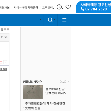
회원가입
사이버매장 차량등록
고객센터
목록
 11:56
고
볼보xc60 한달도
안됐는데 이래도
되나요?
주차빌런같은데 제가 잘못한건가요
뜻밖의 선물~~~