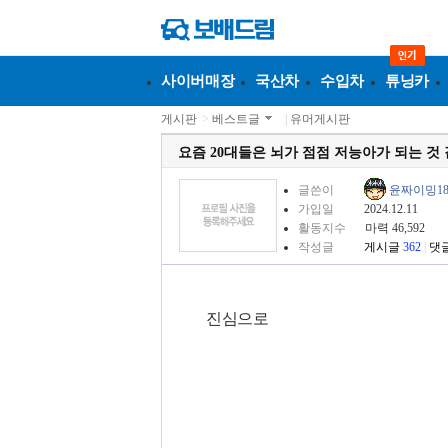
사이버매장
국산차
수입차
튜닝카
게시판
>
베스트글
|
유머게시판
요즘 20대들은 뇌가 점점 저능아가 되는 것
글쓴이
윤짜이밍1
가입일
2024.12.11
활동지수
마력 46,592
작성글
게시글
362
|
댓
진심으로