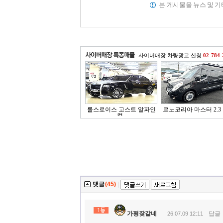
본 게시물을 뉴스 및 
사이버매장 차량광고 신청
02-784-
롤스로이스 고스트 알파인
르노코리아 마스터 2.3 
컬..
댓글
(45)
|
가평잦같네
답글
26.07.09 12:11