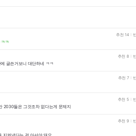
추천 14
반
ㅋㅋㅋ
추천 8
반
만에 글쓴거보니 대단하네 ㅋㅋ
추천 7
반
추천 5
반
만 2030들은 그것조차 없다는게 문제지
추천 9
반
을 지켜냈다는 걸 아셔야 돼요.