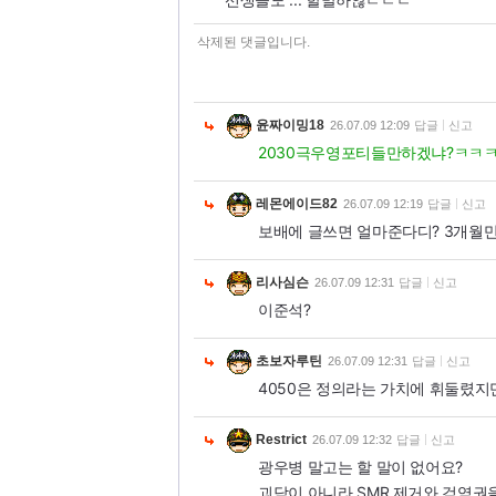
삭제된 댓글입니다.
윤짜이밍18
26.07.09 12:09
답글
신고
2030극우영포티들만하겠냐?ㅋㅋ
레몬에이드82
26.07.09 12:19
답글
신고
보배에 글쓰면 얼마준다디? 3개월
리사심슨
26.07.09 12:31
답글
신고
이준석?
초보자루틴
26.07.09 12:31
답글
신고
4050은 정의라는 가치에 휘둘렸지
Restrict
26.07.09 12:32
답글
신고
광우병 말고는 할 말이 없어요?
괴담이 아니라 SMR 제거와 검역권