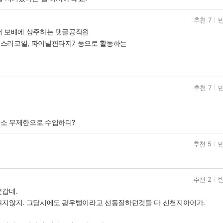
추천 7
반
서 보배에 상주하는 댓글공작원
스리코일, 파이널판타지7 등으로 활동하는
추천 7
반
ㅋ
소 무제한으로 수입하디?
추천 5
반
추천 2
반
은갑네.
르지않지. 그당시에도 광우뻥이라고 선동질하던것들 다 신천지아이가.