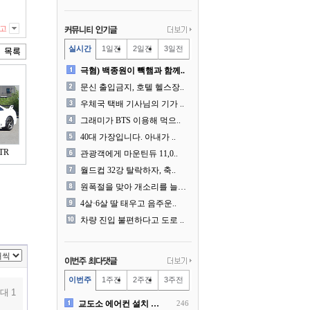
고
실시간
1일전
2일전
3일전
극혐) 백종원이 빽햄과 함께..
문신 출입금지, 호텔 헬스장..
우체국 택배 기사님의 기가 ..
그래미가 BTS 이용해 먹으..
40대 가장입니다. 아내가 ..
TR
관광객에게 마운틴듀 11,0..
월드컵 32강 탈락하자, 축..
원폭절을 맞아 개소리를 늘어..
4살·6살 딸 태우고 음주운..
차량 진입 불편하다고 도로 ..
이번주
1주전
2주전
3주전
대 1
교도소 에어컨 설치 논란....
246