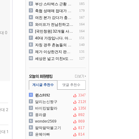
부산 스타벅스 근황 ㅎㄷㄷ
185
축협 성매매 접대가 더 충격..
179
여친 본가 갔다가 충격 먹은..
167
와이프가 전남친하고 해외여행..
164
[국민청원] 32개월 사랑하..
164
대 0
40대 가장입니다. 아내가 ..
151
자칭 경주 촌놈들의 국내 여..
140
제가 이상한건지 판단 부탁드..
131
세상은 넓고 미친x도 많네?
127
게시글 추천수
댓글 추천수
윈스9192
3347
달리는신짱구
2126
바이킹발할라
1358
대 2
풍라클
892
wonder2569
869
팔딱팔딱불고기
817
반대 1
윤혜아빠
814