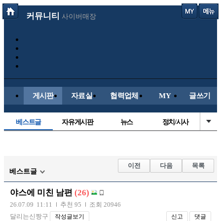
커뮤니티
사이버매장
게시판
자료실
협력업체
MY
글쓰기
베스트글
자유게시판
뉴스
정치/시사
시배목
유명인의차
보배드림이야기
성인게시판
국내야구
해외야구
해외축구
국내축구
이전
다음
목록
베스트글
야스에 미친 남편
(26)
26.07.09 11:11
추천 95
조회 20946
달리는신짱구
작성글보기
신고
댓글