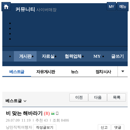
커뮤니티
사이버매장
게시판
자료실
협력업체
MY
글쓰기
베스트글
자유게시판
뉴스
정치/시사
시배목
유명인의차
보배드림이야기
성인게시판
국내야구
해외야구
해외축구
국내축구
이전
다음
목록
베스트글
비 맞는 해바라기
(8)
26.07.09 11:19
추천 43
조회 8486
낭만직찍여행자
작성글보기
신고
댓글