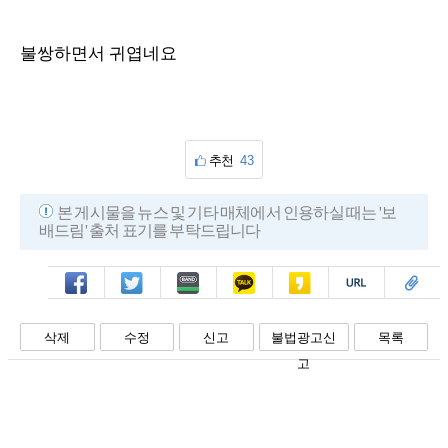
불쌍하면서 귀엽네요
추천
43
본 게시물을 뉴스 및 기타 매체에서 인용하실 때는 '보
배드림' 출처 표기를 부탁드립니다
페북
트윗
밴드
카톡
카스
복사
스크랩
삭제
수정
신고
불법광고신
목록
고