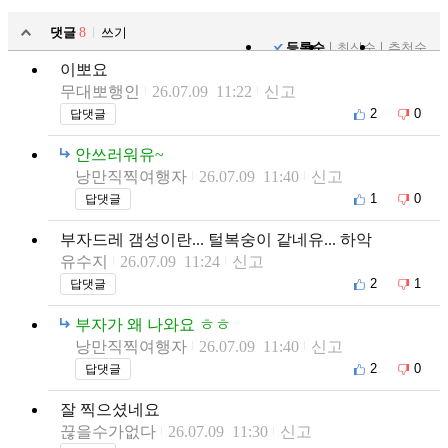
댓글
8
쓰기
등록순
최신순
추천순
이뽀요
무대뽀행인
26.07.09 11:22
신고
2
0
답댓글
안쓰러워유~
낭만직찍여행자
26.07.09 11:40
신고
1
0
답댓글
부자드레 갬성이란... 털복숭이 같네유... 하악
유수지
26.07.09 11:24
신고
2
1
답댓글
부자가 왜 나와요 ㅎㅎ
낭만직찍여행자
26.07.09 11:40
신고
2
0
답댓글
잘 찍으셨네요
끊을수가없다
26.07.09 11:30
신고