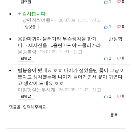
1
0
답댓글
감사합니다
낭만직찍여행자
26.07.09 11:41
신고
1
0
답댓글
음란마귀야 물러가라 무슨생각을 한거 ㅡㅡ 반성합
니다 제자신을 ....음란마귀야~~물러가라
울랑볼랑
26.07.09 12:31
신고
1
0
답댓글
털붕숭이 됐네요 ㅎㅎ 나이가 젊었을땐 꽃이 그냥 이
쁘다고 생각했는데 나이가 들어가면서 꽃이 귀엽다
고 생각이 드네요 ㅎㅎ
아침햇살눈부시게
26.07.09 12:32
신고
1
0
답댓글
등록