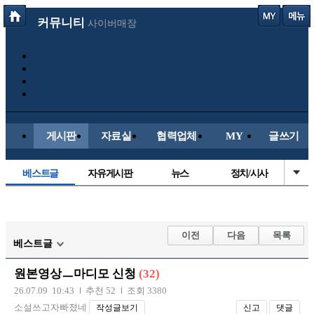
커뮤니티
사이버매장
게시판
자료실
협력업체
MY
글쓰기
베스트글
자유게시판
뉴스
정치/시사
시배목
유명인의차
보배드림이야기
성인게시판
국내야구
해외야구
해외축구
국내축구
이전
다음
목록
베스트글
원본영상ㅡ마디모 신청
(32)
26.07.09 10:43
추천 52
조회 3380
소설쓰고자빠졌네
작성글보기
신고
댓글