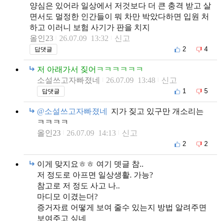
양심은 있어라 일상에서 저것보다 더 큰 충격 받고 살
면서도 멀정한 인간들이 뭐 차만 박았다하면 입원 처
하고 이러니 보험 사기가 판을 치지
올인23
26.07.09 13:32
신고
2
4
답댓글
저 아래가서 짖어ㅋㅋㅋㅋㅋㅋ
소설쓰고자빠졌네
26.07.09 13:48
신고
1
5
답댓글
@소설쓰고자빠졌네
지가 짖고 있구만 개소리는
ㅋㅋㅋㅋ
올인23
26.07.09 14:13
신고
2
2
이게 맞지요ㅎㅎ 여기 뎃글 참..
저 정도로 아프면 일상생활. 가능?
참고로 저 정도 사고 나..
마디모 이겼는더?
증거자료 어떻게 보여 줄수 있는지 방법 알려주면
보여주고 싶네