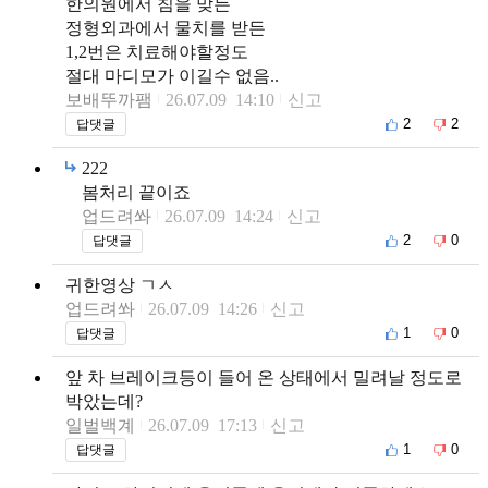
한의원에서 침을 맞든
정형외과에서 물치를 받든
1,2번은 치료해야할정도
절대 마디모가 이길수 없음..
보배뚜까팸
26.07.09 14:10
신고
2
2
답댓글
222
봄처리 끝이죠
업드려쏴
26.07.09 14:24
신고
2
0
답댓글
귀한영상 ㄱㅅ
업드려쏴
26.07.09 14:26
신고
1
0
답댓글
앞 차 브레이크등이 들어 온 상태에서 밀려날 정도로
박았는데?
일벌백계
26.07.09 17:13
신고
1
0
답댓글