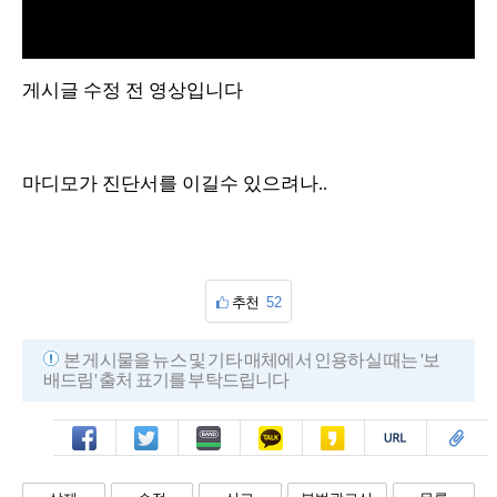
L
U
o
n
a
m
d
u
게시글 수정 전 영상입니다
e
t
d
e
:
1
0
0
.
0
0
마디모가 진단서를 이길수 있으려나..
%
추천
52
본 게시물을 뉴스 및 기타 매체에서 인용하실 때는 '보
배드림' 출처 표기를 부탁드립니다
페북
트윗
밴드
카톡
카스
복사
스크랩