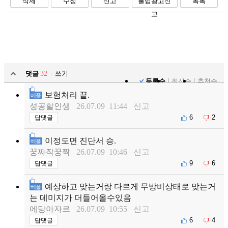
삭제
수정
신고
불법광고신
목록
고
댓글
32
쓰기
등록순
최신순
추천순
보험처리 끝.
베플
성공할인생
26.07.09 11:44
신고
6
2
답댓글
이정도면 진단서 승.
베플
꿍짜작꿍짝
26.07.09 10:46
신고
9
6
답댓글
예상하고 맞는거랑 다르게 무방비상태로 맞는거
베플
는 데미지가 더들어올수있음
에당아자르
26.07.09 10:55
신고
6
4
답댓글