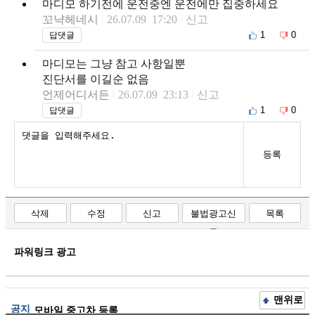
마디모 하기전에 운전중엔 운전에만 집중하세요
꼬냑헤네시
26.07.09 17:20
신고
1
0
답댓글
마디모는 그냥 참고 사항일뿐
진단서를 이길순 없음
언제어디서든
26.07.09 23:13
신고
1
0
답댓글
등록
삭제
수정
신고
불법광고신
목록
고
파워링크 광고
맨위로
공지
모바일 중고차 등록