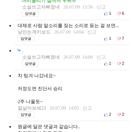
머리굴리기 싫어서 우짜누
소설쓰고자빠졌네
26.07.09 13:56
신고
1
6
답댓글
대체로 사람 말소리를 짖는 소리로 듣는 걸 보면...
낭만논객키보드
26.07.09 14:04
신고
1
7
답댓글
.
소설쓰고자빠졌네
26.07.09 14:06
신고
1
2
답댓글
차 팅겨 나갔네요~
저정도면 진단서 승리
2주 나올듯~
잘살아보세23
26.07.09 14:05
신고
2
2
답댓글
원글에 달은 댓글과 같습니다..