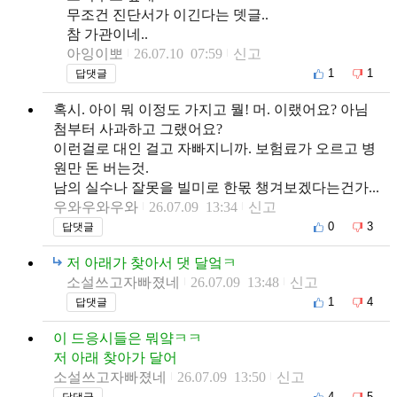
무조건 진단서가 이긴다는 뎃글..
참 가관이네..
아잉이뽀
26.07.10 07:59
신고
1
1
답댓글
혹시. 아이 뭐 이정도 가지고 뭘! 머. 이랬어요? 아님
첨부터 사과하고 그랬어요?
이런걸로 대인 걸고 자빠지니까. 보험료가 오르고 병
원만 돈 버는것.
남의 실수나 잘못을 빌미로 한몫 챙겨보겠다는건가...
우와우와우와
26.07.09 13:34
신고
0
3
답댓글
저 아래가 찾아서 댓 달엌ㅋ
소설쓰고자빠졌네
26.07.09 13:48
신고
1
4
답댓글
이 드응시들은 뭐얔ㅋㅋ
저 아래 찾아가 달어
소설쓰고자빠졌네
26.07.09 13:50
신고
4
5
답댓글