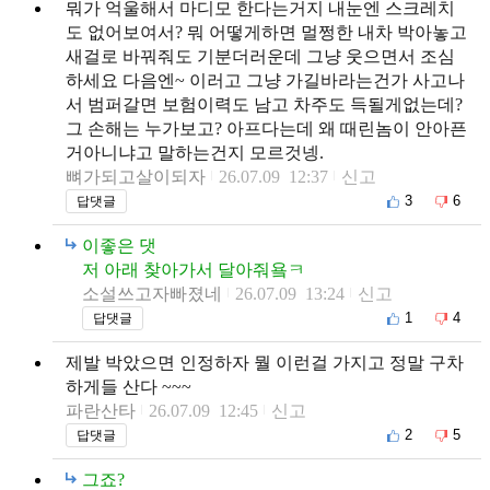
뭐가 억울해서 마디모 한다는거지 내눈엔 스크레치
도 없어보여서? 뭐 어떻게하면 멀쩡한 내차 박아놓고
새걸로 바꿔줘도 기분더러운데 그냥 웃으면서 조심
하세요 다음엔~ 이러고 그냥 가길바라는건가 사고나
서 범퍼갈면 보험이력도 남고 차주도 득될게없는데?
그 손해는 누가보고? 아프다는데 왜 때린놈이 안아픈
거아니냐고 말하는건지 모르것넹.
뼈가되고살이되자
26.07.09 12:37
신고
3
6
답댓글
이좋은 댓
저 아래 찾아가서 달아줘욬ㅋ
소설쓰고자빠졌네
26.07.09 13:24
신고
1
4
답댓글
제발 박았으면 인정하자 뭘 이런걸 가지고 정말 구차
하게들 산다 ~~~
파란산타
26.07.09 12:45
신고
2
5
답댓글
그죠?