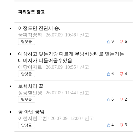
파워링크 광고
이정도면 진단서 승.
꿍짜작꿍짝
26.07.09 10:46
신고
9
6
답댓글
예상하고 맞는거랑 다르게 무방비상태로 맞는거는
데미지가 더들어올수있음
에당아자르
26.07.09 10:55
신고
6
4
답댓글
보험처리 끝.
성공할인생
26.07.09 11:44
신고
6
2
답댓글
콩 아닌 쿵임...
이런저런그런
26.07.09 12:00
신고
4
3
답댓글