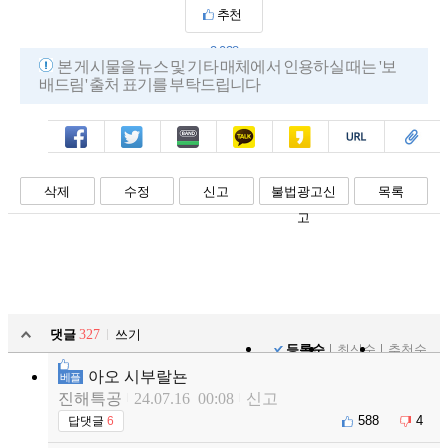
추천
2,038
본 게시물을 뉴스 및 기타 매체에서 인용하실 때는 '보
배드림' 출처 표기를 부탁드립니다
페북
트윗
밴드
카톡
카스
복사
스크랩
삭제
수정
신고
불법광고신
목록
고
댓글
327
쓰기
등록순
최신순
추천순
아오 시부랄뇬
베플
진해특공
24.07.16 00:08
신고
588
4
답댓글
6