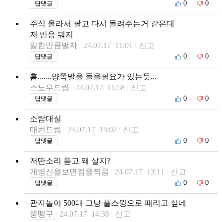
0
0
답댓글
주식 올라서 팔고 다시 돌려주는거 같은데
저 반응 뭐지
일한만큼벌자
24.07.17 11:01
신고
0
0
답댓글
흠.......양쪽말을 들을필요가 있는듯...
스노우드림
24.07.17 11:58
신고
0
0
답댓글
소탐대실
매번드림
24.07.17 13:02
신고
0
0
답댓글
저딴소리 듣고 왜 살지?
개병신을보면점을찍음
24.07.17 13:11
신고
0
0
답댓글
관자놀이 500대 그냥 풀스윙으로 때리고 싶네
뚱땡구
24.07.17 14:38
신고