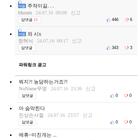
주작이길. . .
베플
blurain
24.07.16 00:08
신고
446
6
답댓글
15
와 시x
베플
정혀늬
24.07.16 00:17
신고
343
3
답댓글
파워링크 광고
뭐지?! 농담하는거죠?!
NoName무명
24.07.16 23:36
신고
0
0
답댓글
아 숨막힌다
진상손사절
24.07.16 23:57
신고
0
0
답댓글
에휴~미친개는 ...