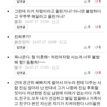
0
0
답댓글
그런데 이거 자랑이라고 올린거냐? 아니면 불쌍하다
고 우쭈쭈 해달라고 올린거냐?
뿔휘
24.07.17 15:59
신고
0
0
답댓글
진짜루???
붉은앙마
24.07.17 16:08
신고
0
0
답댓글
욕나온다. 형 이혼해~ 저런여자랑 사는게 너무 불쌍
해 형!! 돔황쳐!~~~
삘구
24.07.17 17:05
신고
0
0
답댓글
근데 은근히 쎄빠지게 벌어서 마누라 한테 다주는 사
람 진심 많더라 난 반대네 그거 나중에 진심 후회할
짓이다 저년한텐 진심 남편에 미래가 없는거다 가족
도.친구도.모두 내가 건강하고 별일 없을때나 가족이
고 친구다 본인 자신은 자기가 지켜야한다 나이들면