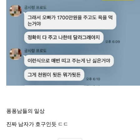
퐁퐁남들의 일상
진짜 남자가 호구인듯 ㄷㄷ