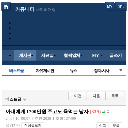
커뮤니티
사이버매장
게시판
자료실
협력업체
MY
글쓰기
베스트글
자유게시판
뉴스
정치/시사
시배목
유명인의차
보배드림이야기
성인게시판
국내야구
해외야구
해외축구
국내축구
이전
다음
목록
베스트글
아내에게 1700만원 주고도 욕먹는 남자
(339)
24.07.16 00:07
추천 2038
조회 137400
요염자태
작성글보기
신고
댓글