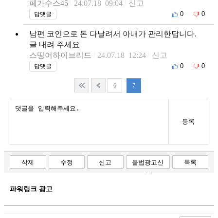
페가수스45
24.07.18 09:04
신고
0
0
답댓글
남편 코인으로 돈 다날려서 아내가 관리한답니다.
글 내려 주세요
스띵어하이브리드
24.07.18 12:24
신고
0
0
답댓글
6
7
등록
삭제
수정
신고
불법광고신
목록
고
파워링크 광고