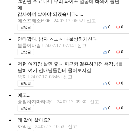
20만원 주고 나니 우리 와이프 얼굴에 화색이 돌던
데...
감사하며 살아야 되겠습니다......
에스프레소6906
24.07.17 06:52
신고
0
0
답댓글
안타깝다..남자 ㅈㅗㅈ 나불쌍하게산다
볼륨이바람
24.07.17 07:14
신고
0
0
답댓글
저런 여자랑 살면 좋나 피곤함 결혼하기전 총각님들
필히 여기 선배님들한테 물어보시길
뚝지
24.07.17 08:46
신고
0
0
답댓글
에고....
중침하지마라콱C
24.07.17 09:30
신고
0
0
답댓글
왜 같이 살아요?
까막눈
24.07.17 10:53
신고