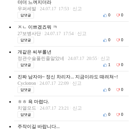
더더 느껴지더라
우퍼세발
24.07.17 17:53
신고
0
0
답댓글
ㅈㄴ 이쁘겠죠뭐 ㅋ
27보병사단
24.07.17 17:54
신고
0
0
답댓글
개같은 씨부롤년
정관수술풀린줄알았네
24.07.17 20:55
신고
1
0
답댓글
진짜 남자야~ 정신 차리자... 지금이라도 때려쳐~!
Cyclotron
24.07.17 22:09
신고
0
0
답댓글
ㅎㅎ 욕 마렵다.
치열모드
24.07.17 23:21
신고
0
0
답댓글
주작이길 바랍니다...