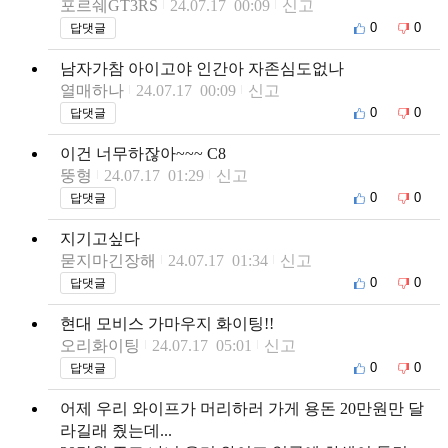
포르쉐GT3RS
24.07.17 00:09
신고
0
0
답댓글
남자가참 아이고야 인간아 자존심도없나
열매하나
24.07.17 00:09
신고
0
0
답댓글
이건 너무하잖아~~~ C8
뚱형
24.07.17 01:29
신고
0
0
답댓글
지기고싶다
묻지마긴장해
24.07.17 01:34
신고
0
0
답댓글
현대 모비스 가마우지 화이팅!!
오리화이팅
24.07.17 05:01
신고
0
0
답댓글
어제 우리 와이프가 머리하러 가게 용돈 20만원만 달
라길래 줬는데...