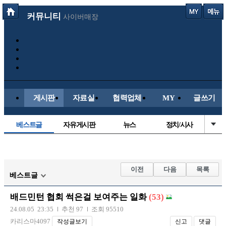
커뮤니티
사이버매장
게시판
자료실
협력업체
MY
글쓰기
베스트글
자유게시판
뉴스
정치/시사
시배목
유명인의차
보배드림이야기
성인게시판
국내야구
해외야구
해외축구
국내축구
이전
다음
목록
베스트글
배드민턴 협회 썩은걸 보여주는 일화
(53)
24.08.05 23:35
추천 97
조회 95510
카리스마4097
작성글보기
신고
댓글