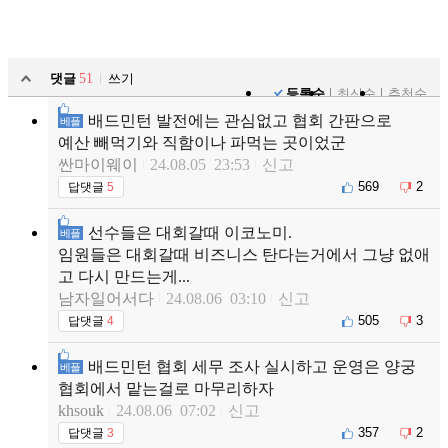
댓글
51
쓰기
등록순
최신순
추천순
배드민턴 발전에는 관심없고 협회 간판으로
베플
예산 빼먹기와 직함이나 파먹는 곳이었군
싼마이웨이
24.08.05 23:53
신고
569
2
답댓글
5
선수들은 대회갈때 이코노미.
베플
임원들은 대회갈때 비즈니스 탄다는거에서 그냥 없애
고 다시 만드는게...
남자일어서다
24.08.06 03:10
신고
505
3
답댓글
4
배드민턴 협회 세무 조사 실시하고 운영은 양궁
베플
협회에서 맡는걸로 마무리하자
khsouk
24.08.06 07:02
신고
357
2
답댓글
3