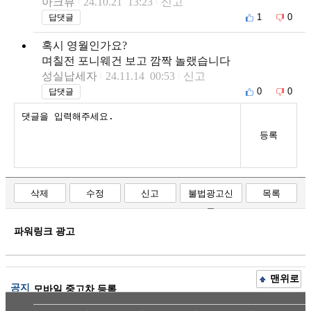
아크뷰
24.10.21 13:23
신고
1
0
답댓글
혹시 영월인가요?
며칠전 포니웨건 보고 깜짝 놀랬습니다
성실납세자
24.11.14 00:53
신고
0
0
답댓글
등록
삭제
수정
신고
불법광고신
목록
고
파워링크 광고
맨위로
공지
모바일 중고차 등록