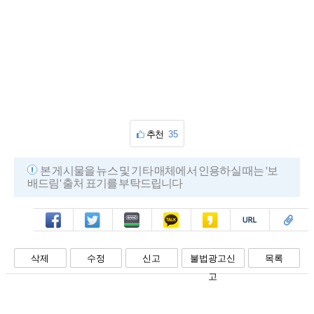
추천
35
본 게시물을 뉴스 및 기타 매체에서 인용하실 때는 '보
배드림' 출처 표기를 부탁드립니다
페북
트윗
밴드
카톡
카스
복사
스크랩
삭제
수정
신고
불법광고신
목록
고