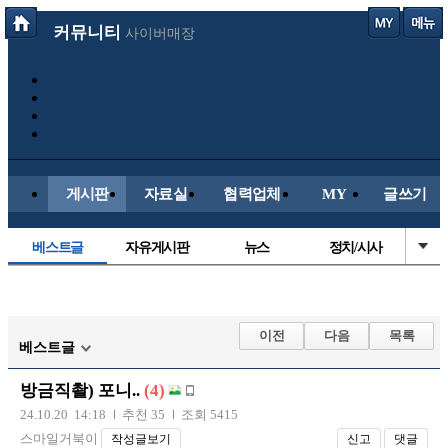
커뮤니티
사이버매장
게시판
자료실
협력업체
MY
글쓰기
베스트글
자유게시판
뉴스
정치/시사
시배목
유명인의차
보배드림이야기
성인게시판
국내야구
해외야구
해외축구
국내축구
이전
다음
목록
베스트글
방금직촬) 포니..
(4)
24.10.20 14:18
추천 35
조회 5415
스마일거북이
작성글보기
신고
댓글