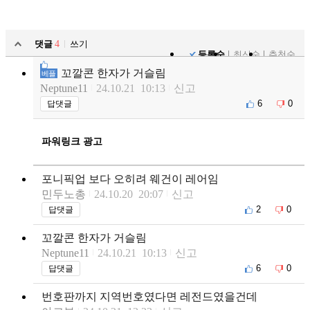
댓글
4
쓰기
등록순
최신순
추천순
꼬깔콘 한자가 거슬림
베플
Neptune11
24.10.21 10:13
신고
6
0
답댓글
파워링크 광고
포니픽업 보다 오히려 웨건이 레어임
민두노총
24.10.20 20:07
신고
2
0
답댓글
꼬깔콘 한자가 거슬림
Neptune11
24.10.21 10:13
신고
6
0
답댓글
번호판까지 지역번호였다면 레전드였을건데