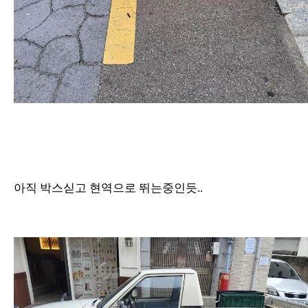
아직 박스싣고 현역으로 뛰는중인듯..