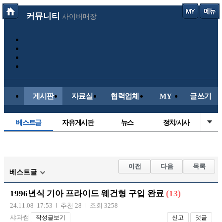
커뮤니티
사이버매장
게시판
자료실
협력업체
MY
글쓰기
베스트글
자유게시판
뉴스
정치/시사
시배목
유명인의차
보배드림이야기
성인게시판
국내야구
해외야구
해외축구
국내축구
이전
다음
목록
베스트글
1996년식 기아 프라이드 웨건형 구입 완료
(13)
24.11.08 17:53
추천 28
조회 3258
샤과쌤
작성글보기
신고
댓글