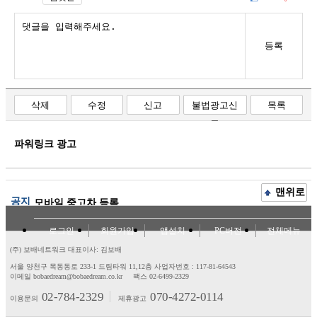
등록
삭제
수정
신고
불법광고신
목록
고
파워링크 광고
맨위로
공지
모바일 중고차 등록
로그인
회원가입
앱설치
PC버전
전체메뉴
(주) 보배네트워크 대표이사: 김보배
서울 양천구 목동동로 233-1 드림타워 11,12층
사업자번호 : 117-81-64543
이메일 bobaedream@bobaedream.co.kr
팩스 02-6499-2329
02-784-2329
070-4272-0114
이용문의
제휴광고