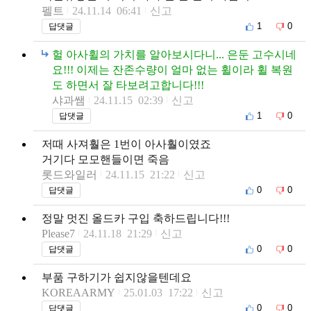
펠트
24.11.14 06:41
신고
1
0
답댓글
헐 아사휠의 가치를 알아보시다니... 은둔 고수시네
요!!! 이제는 잔존수량이 얼마 없는 휠이라 휠 복원
도 하면서 잘 타보려고합니다!!!
샤과쌤
24.11.15 02:39
신고
1
0
답댓글
저때 사져훨은 1번이 아사훨이였죠
거기다 모모핸들이면 죽음
롯드와일러
24.11.15 21:22
신고
0
0
답댓글
정말 멋진 올드카 구입 축하드립니다!!!
Please7
24.11.18 21:29
신고
0
0
답댓글
부품 구하기가 쉽지않을텐데요
KOREAARMY
25.01.03 17:22
신고
0
0
답댓글