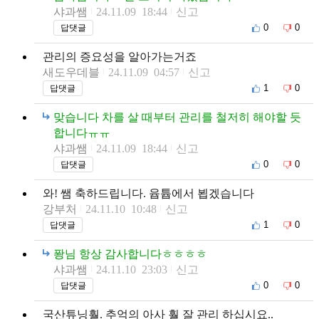
샤과쌤
24.11.09 18:44
신고
0
0
답댓글
관리의 증요성을 알아가는거죠
새도우데블
24.11.09 04:57
신고
1
0
답댓글
맞습니다 차를 살 때부터 관리를 철저히 해야할 듯
합니다ㅠㅠ
샤과쌤
24.11.09 18:44
신고
0
0
답댓글
와! 쌤 축하드립니다. 윱튭에서 뵙겠습니다
강부처
24.11.10 10:48
신고
1
0
답댓글
퐝님 항상 감사합니다ㅎㅎㅎㅎ
샤과쌤
24.11.10 23:03
신고
0
0
답댓글
국산튜닝훨. 추억의 아사 훨 잘 관리 하십시요..