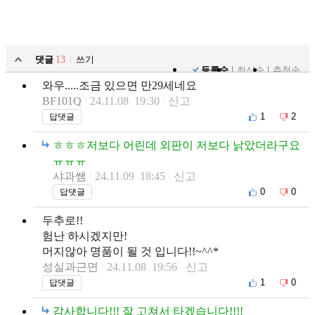
댓글
13
쓰기
등록순
최신순
추천순
와우.....조금 있으면 만29세네요
BF101Q
24.11.08 19:30
신고
1
2
답댓글
ㅎㅎㅎ저보다 어린데 외판이 저보다 낡았더라구요
ㅠㅠㅠ
샤과쌤
24.11.09 18:45
신고
0
0
답댓글
두추로!!
험난 하시겠지만!
머지않아 명품이 될 것 입니다!!~^^*
성실과근면
24.11.08 19:56
신고
1
0
답댓글
감사합니다!!! 잘 고쳐서 타겠습니다!!!!