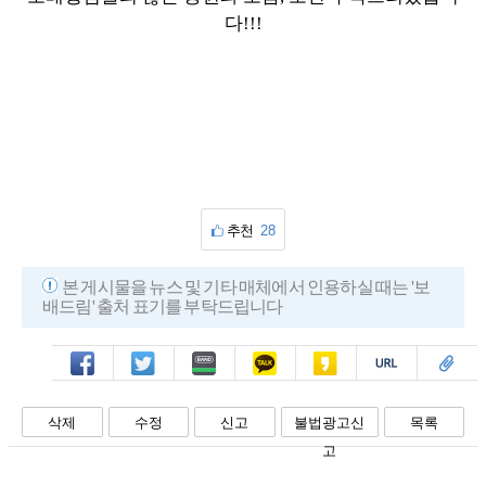
다!!!
추천
28
본 게시물을 뉴스 및 기타 매체에서 인용하실 때는 '보
배드림' 출처 표기를 부탁드립니다
페북
트윗
밴드
카톡
카스
복사
스크랩
삭제
수정
신고
불법광고신
목록
고