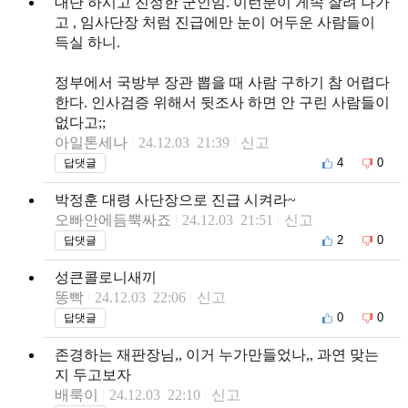
대단 하시고 진정한 군인임. 이런분이 게속 잘려 나가
고 , 임사단장 처럼 진급에만 눈이 어두운 사람들이
득실 하니.
정부에서 국방부 장관 뽑을 때 사람 구하기 참 어렵다
한다. 인사검증 위해서 뒷조사 하면 안 구린 사람들이
없다고;;
아일톤세나
24.12.03 21:39
신고
4
0
답댓글
박정훈 대령 사단장으로 진급 시켜라~
오빠안에듬뿍싸죠
24.12.03 21:51
신고
2
0
답댓글
성큰콜로니새끼
똥빡
24.12.03 22:06
신고
0
0
답댓글
존경하는 재판장님,, 이거 누가만들었나,, 과연 맞는
지 두고보자
배룩이
24.12.03 22:10
신고