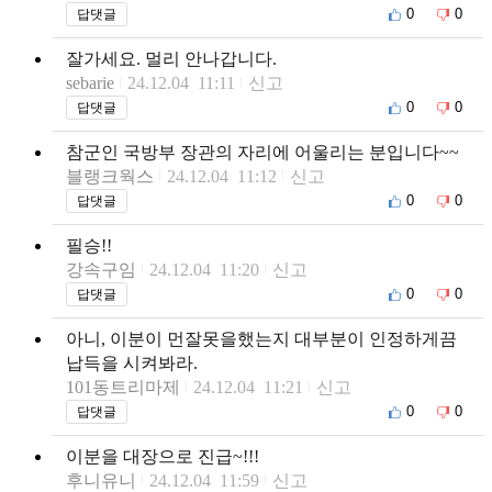
0
0
답댓글
잘가세요. 멀리 안나갑니다.
sebarie
24.12.04 11:11
신고
0
0
답댓글
참군인 국방부 장관의 자리에 어울리는 분입니다~~
블랭크웍스
24.12.04 11:12
신고
0
0
답댓글
필승!!
강속구임
24.12.04 11:20
신고
0
0
답댓글
아니, 이분이 먼잘못을했는지 대부분이 인정하게끔
납득을 시켜봐라.
101동트리마제
24.12.04 11:21
신고
0
0
답댓글
이분을 대장으로 진급~!!!
후니유니
24.12.04 11:59
신고