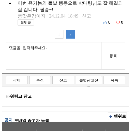
이번 윤가놈의 돌발 행동으로 박대령님도 잘 해결되
실 겁니다. 필승~!
풍맞은강아지
24.12.04 18:49
신고
0
0
답댓글
1
2
등록
삭제
수정
신고
불법광고신
목록
고
파워링크 광고
맨위로
공지
모바일 중고차 등록