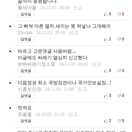
끝까지 응원합니다.
황새마을
24.12.03 20:16
신고
6
0
답댓글
그 삐쌱 마른 멸치 새끼는 못 쳐넣나 그개해끼
25cclub
24.12.03 20:16
신고
2
0
답댓글
바르고 고운댓글 사용바람ㅡ
이글에도 씨레기 열심히 신고했다
보베씨레기청소중
24.12.03 20:41
신고
0
0
답댓글
다음정권 최소 국방장관이나 국가안보실장...!
시흥보안관
24.12.03 21:00
신고
3
0
답댓글
멋져요
포올폴
24.12.03 21:31
신고
2
0
답댓글