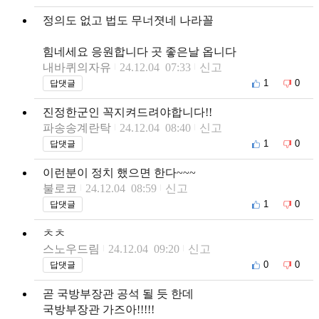
정의도 없고 법도 무너졋네 나라꼴
힘네세요 응원합니다 곳 좋은날 옵니다
내바퀴의자유
24.12.04 07:33
신고
1
0
답댓글
진정한군인 꼭지켜드려야합니다!!
파송송계란탁
24.12.04 08:40
신고
1
0
답댓글
이런분이 정치 했으면 한다~~~
불로코
24.12.04 08:59
신고
1
0
답댓글
ㅊㅊ
스노우드림
24.12.04 09:20
신고
0
0
답댓글
곧 국방부장관 공석 될 듯 한데
국방부장관 가즈아!!!!!