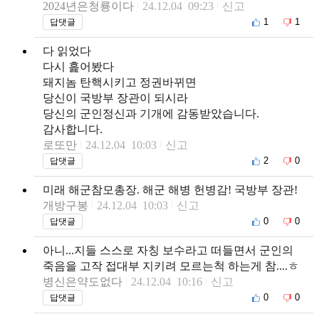
2024년은청룡이다
24.12.04 09:23
신고
1
1
답댓글
다 읽었다
다시 흝어봤다
돼지놈 탄핵시키고 정권바뀌면
당신이 국방부 장관이 되시라
당신의 군인정신과 기개에 감동받았습니다.
감사합니다.
로또만
24.12.04 10:03
신고
2
0
답댓글
미래 해군참모총장. 해군 해병 헌병감! 국방부 장관!
개방구봉
24.12.04 10:03
신고
0
0
답댓글
아니...지들 스스로 자칭 보수라고 떠들면서 군인의
죽음을 고작 접대부 지키려 모르는척 하는게 참....ㅎ
병신은약도없다
24.12.04 10:16
신고
0
0
답댓글