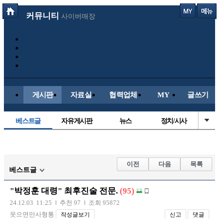
커뮤니티
사이버매장
게시판
자료실
협력업체
MY
글쓰기
베스트글
자유게시판
뉴스
정치/시사
시배목
유명인의차
보배드림이야기
성인게시판
국내야구
해외야구
해외축구
국내축구
이전
다음
목록
베스트글
"박정훈 대령" 최후진술 전문.
(95)
24.12.03 11:25
추천 97
조회 95872
웃으면만사형통
작성글보기
신고
댓글