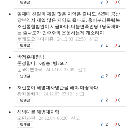
0
0
답댓글
일제때 친일파 제일 많은 지역은 즐나도. 625때 공산
당부역자 제일 많은 지역도 즐나도. 홍어분리독립북
조선통합법안이 시급하다. 더불면죽인당 1당독재하
는 즐나도가 민주주의 운운하는게 개소리지.
후레도요다다이쥬
24.12.03 22:58
신고
1
2
답댓글
박정훈대령님.
존경합니다.필승! 병766기
눈ol예쁜아ol
24.12.03 23:09
신고
2
0
답댓글
저런분이 해병대사녕관을 해야 마땅하다
왕따올빼미
24.12.03 23:12
신고
2
0
답댓글
해병대를 해병대처럼
오만과편
24.12.04 06:20
신고
2
0
답댓글