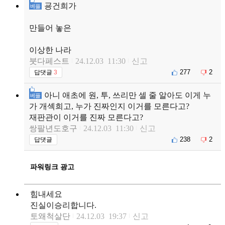
굥건희가
베플
만들어 놓은
이상한 나라
붓다페스트
24.12.03 11:30
신고
277
2
답댓글
3
아니 애초에 원, 투, 쓰리만 셀 줄 알아도 이게 누
베플
가 개셱희고, 누가 진짜인지 이거를 모른다고?
재판관이 이거를 진짜 모른다고?
쌍팔년도호구
24.12.03 11:30
신고
238
2
답댓글
파워링크 광고
힘내세요
진실이승리합니다.
토왜척살단
24.12.03 19:37
신고