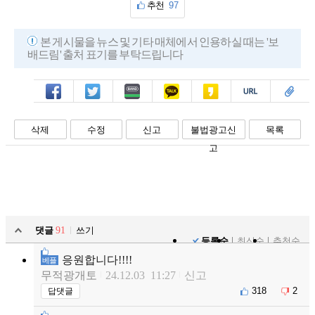
추천
97
본 게시물을 뉴스 및 기타 매체에서 인용하실 때는 '보
배드림' 출처 표기를 부탁드립니다
페북
트윗
밴드
카톡
카스
복사
스크랩
삭제
수정
신고
불법광고신
목록
고
댓글
91
쓰기
등록순
최신순
추천순
응원합니다!!!!
베플
무적광개토
24.12.03 11:27
신고
318
2
답댓글