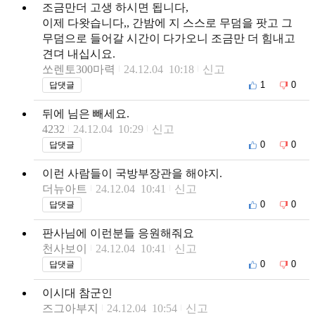
조금만더 고생 하시면 됩니다,
이제 다왓습니다,, 간밤에 지 스스로 무덤을 팟고 그
무덤으로 들어갈 시간이 다가오니 조금만 더 힘내고
견뎌 내십시요.
쏘렌토300마력
24.12.04 10:18
신고
1
0
답댓글
뒤에 님은 빼세요.
4232
24.12.04 10:29
신고
0
0
답댓글
이런 사람들이 국방부장관을 해야지.
더뉴아트
24.12.04 10:41
신고
0
0
답댓글
판사님에 이런분들 응원해줘요
천사보이
24.12.04 10:41
신고
0
0
답댓글
이시대 참군인
즈그아부지
24.12.04 10:54
신고