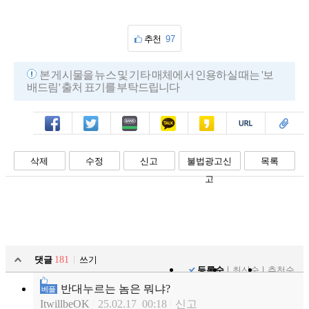
추천
97
본 게시물을 뉴스 및 기타 매체에서 인용하실 때는 '보
배드림' 출처 표기를 부탁드립니다
페북
트윗
밴드
카톡
카스
복사
스크랩
삭제
수정
신고
불법광고신
목록
고
댓글
181
쓰기
등록순
최신순
추천순
반대누르는 놈은 뭐냐?
베플
ItwillbeOK
25.02.17 00:18
신고