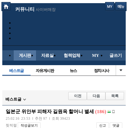
커뮤니티
사이버매장
게시판
자료실
협력업체
MY
글쓰기
베스트글
자유게시판
뉴스
정치/시사
시배목
유명인의차
보배드림이야기
성인게시판
국내야구
해외야구
해외축구
국내축구
이전
다음
목록
베스트글
일본군 위안부 피해자 길원옥 할머니 별세
(186)
25.02.16 23:53
추천 97
조회 39423
찢썩렬
작성글보기
신고
댓글