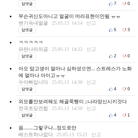
7
0
답댓글
무슨귀신도아니고 얼굴이 머라표현이안됨 ㅠㅠ
변기속내얼굴
25.05.13 14:14
신고
5
3
답댓글
ㅋㅋㅋㅋㅋ
파란나라의곰
25.05.13 14:22
신고
2
0
답댓글
아오 맘고생이 얼마나 심하셨으면... 스트레스가 노화
에 얼마나 아이고ㅠㅠ
수아빠입니다
25.05.13 14:36
신고
4
0
답댓글
외모를안보려해도 해골쭉쨍이 ;:나라망신시키것다
전국초딩연합
25.05.13 14:50
신고
4
1
답댓글
음........그렇구나...정도로만
베스트하나없다
25.05.13 15:21
신고