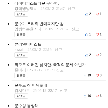
레이디퍼스트다운 우아함.
강력냉방택시
25.05.12 21:47
신고
2
1
답댓글
문수가 우리와 반대파지만 참..
염병하는윤거니
25.05.12 21:52
신고
1
1
답댓글
뷰리앤더비스트
tosrain
25.05.12 22:16
신고
2
2
답댓글
외모로 이러긴 싫지만. 국격의 문제 아닌가
존마리
25.05.12 22:17
신고
19
3
답댓글
문수도 참 비위좋네
김치만두
25.05.12 22:17
신고
16
6
답댓글
문수형 불쌍해