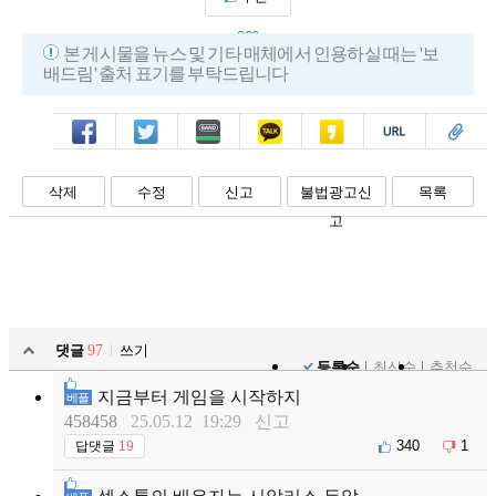
800
본 게시물을 뉴스 및 기타 매체에서 인용하실 때는 '보
배드림' 출처 표기를 부탁드립니다
페북
트윗
밴드
카톡
카스
복사
스크랩
삭제
수정
신고
불법광고신
목록
고
댓글
97
쓰기
등록순
최신순
추천순
지금부터 게임을 시작하지
베플
458458
25.05.12 19:29
신고
340
1
답댓글
19