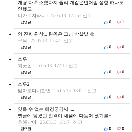
개팅 다 취소했다지 쥴리 개같은년처럼 성형 하나도
안했고
니가고자라니
25.05.13 17:25
신고
0
1
답댓글
와 진짜 관상... 왼쪽은 그냥 박살났네;
구늬
25.05.13 17:47
신고
0
0
답댓글
쏘우
최굿잡
25.05.13 17:51
신고
0
0
답댓글
쏘우2
밟아도다시한번
25.05.13 18:02
신고
0
0
답댓글
잊을 수 없는 혜경궁김씨.....
옛글에 담겼던 인격이 세월에 다듬어 졌기를~
호해남아
25.05.13 18:17
신고
0
0
답댓글