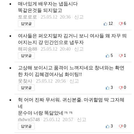
매너있게 배우자는 냅둡시다
똑같은것들 되지말고
토로로로
25.05.12 20:36
신고
12
6
답댓글
여사들은 퍼오지말자 김거니 보니 여사들 왜 자꾸 띄
어지는지 걍 민간인으로 냅두자
해피송88
25.05.12 20:40
신고
5
1
답댓글
고상해 보이시고 품격이 느껴지네요 창녀와는 확연
한 차이 김혜경여사님 화이팅!!
웃찾사
25.05.12 20:56
신고
3
0
답댓글
헉 어머 진짜 무서워. 귀신본줄. 마귀할멈 딱 그자체
네
문수야 너랑 똑닮았네ㅋㅋ
rhdwn5748
25.05.12 20:57
신고
3
0
답댓글