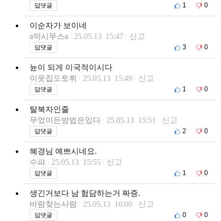
1
0
답댓글
이순자가 보이네
a막시무스a
25.05.13 15:47
신고
3
0
답댓글
뉸이 되게 이국적이시다
이웃집도토뤼
25.05.13 15:49
신고
1
0
답댓글
탈북자인줄
무었이든방법은있다
25.05.13 15:51
신고
2
0
답댓글
혜경님 예쁘시네요.
수퍄
25.05.13 15:55
신고
1
0
답댓글
생긴거보다 남 험담하는거 짜증.
바람찾는사람
25.05.13 16:00
신고
0
0
답댓글