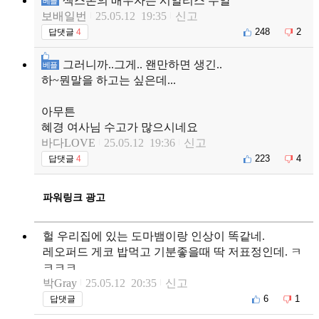
섹스톤의 배우자는 시알리스 두알
베플
보배일번
25.05.12 19:35
신고
248
2
답댓글
4
그러니까..그게.. 왠만하면 생긴..
베플
하~뭔말을 하고는 싶은데...
아무튼
혜경 여사님 수고가 많으시네요
바다LOVE
25.05.12 19:36
신고
223
4
답댓글
4
파워링크 광고
헐 우리집에 있는 도마뱀이랑 인상이 똑같네.
레오퍼드 게코 밥먹고 기분좋을때 딱 저표정인데. ㅋ
ㅋㅋㅋ
박Gray
25.05.12 20:35
신고
6
1
답댓글