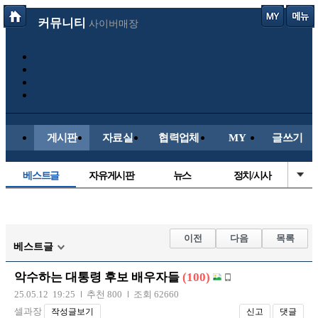
커뮤니티
사이버매장
게시판
자료실
협력업체
MY
글쓰기
베스트글
자유게시판
뉴스
정치/시사
시배목
유명인의차
보배드림이야기
성인게시판
국내야구
해외야구
해외축구
국내축구
이전
다음
목록
베스트글
악수하는 대통령 후보 배우자들
(100)
25.05.12 19:25
추천 800
조회 62660
셀과장
작성글보기
신고
댓글