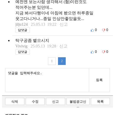
예전엔 보는사람 생각해서 (혐)이런것도
적어주는분 있던데...
지금 봐서다행이네 아침에 봤으면 하루종일
웃고다니거나...종일 인상안좋았을듯...
jilju124
25.05.13 19:22
신고
0
0
답댓글
탁구공좀 뱉으시지
Vivivig
25.05.13 19:28
신고
0
0
답댓글
1
2
등록
삭제
수정
신고
불법광고신
목록
고