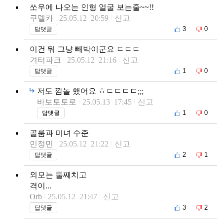
쏘우에 나오는 인형 얼굴 보는줄~~!!
쿠델카
25.05.12 20:59
신고
3
0
답댓글
이건 뭐 그냥 빼박이군요 ㄷㄷㄷ
겨터파크
25.05.12 21:16
신고
1
0
답댓글
저도 깜놀 했어요 ㅎㄷㄷㄷㄷ;;;
바보토토로
25.05.13 17:45
신고
1
0
답댓글
골룸과 미녀 수준
민정민
25.05.12 21:22
신고
2
1
답댓글
외모는 둘째치고
격이...
Orb
25.05.12 21:47
신고
3
2
답댓글