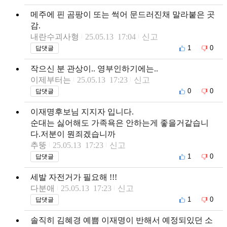
메주에 핀 곰팡이 또는 썩어 문드러진채 말라붙은 곳
감.
내란수괴사형
25.05.13 17:04
신고
1
0
답댓글
작으신 분 관상이.. 영부인하기에는..
이제부터는
25.05.13 17:23
신고
0
0
답댓글
이재명후보님 지지자 입니다.
순대는 싫어해도 가족욕은 안하는게 좋을거같습니
다.저분이 뭔죄겠습니까
추뚱
25.05.13 17:23
신고
1
0
답댓글
세발 자전거가 필요해 !!!
다분애
25.05.13 17:23
신고
1
0
답댓글
솔직히 김혜경 예쁨 이재명이 반해서 예정되있던 소