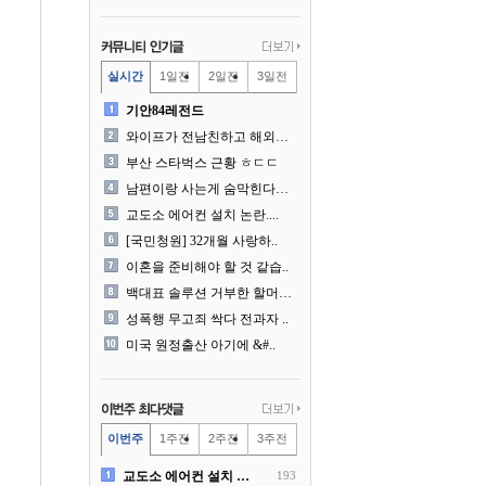
실시간
1일전
2일전
3일전
기안84레전드
와이프가 전남친하고 해외여행..
부산 스타벅스 근황 ㅎㄷㄷ
남편이랑 사는게 숨막힌다는 ..
교도소 에어컨 설치 논란....
[국민청원] 32개월 사랑하..
이혼을 준비해야 할 것 같습..
백대표 솔루션 거부한 할머니..
성폭행 무고죄 싹다 전과자 ..
미국 원정출산 아기에 &#..
이번주
1주전
2주전
3주전
교도소 에어컨 설치 논란....
193