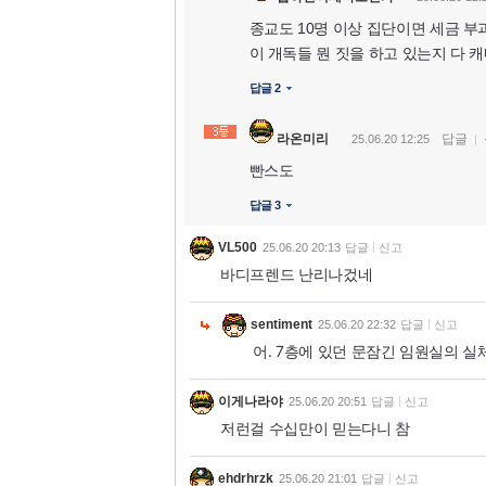
종교도 10명 이상 집단이면 세금 부
이 개독들 뭔 짓을 하고 있는지 다 
답글 2
라온미리
답글
25.06.20 12:25
빤스도
답글 3
VL500
25.06.20 20:13
답글
신고
바디프렌드 난리나겄네
sentiment
25.06.20 22:32
답글
신고
어. 7층에 있던 문잠긴 임원실의 실
이게나라야
25.06.20 20:51
답글
신고
저런걸 수십만이 믿는다니 참
ehdrhrzk
25.06.20 21:01
답글
신고