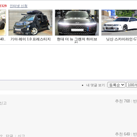
2329
인터넷 신청
0..
기아 레이 1.0 프레스티지
현대 더 뉴 그랜저 하이브
닛산 스카이라인 G
리..
|
내 댓글 보기
추천 768
반
신고
추천 649
반
답글
신고
22