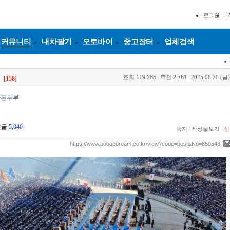
로그인
커뮤니티
내차팔기
오토바이
중고장터
업체검색
조회
119,285
|
추천
2,761
|
2025.06.20 (금)
[158]
만든두부
댓글
5,040
|
|
쪽지
작성글보기
신
https://www.bobaedream.co.kr/view?code=best&No=859543