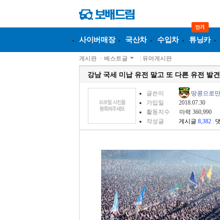
사이버매장
국산차
수입차
튜닝카
게시판
>
베스트글
|
유머게시판
강남 국세 미납 유전 말고 또 다른 유전 발견
글쓴이
땅콩으로
가입일
2018.07.30
활동지수
마력 360,990
작성글
게시글
8,382
|