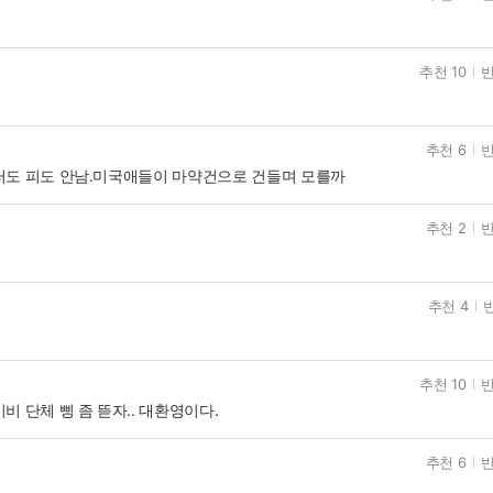
추천 10
반
추천 6
반
러도 피도 안남.미국애들이 마약건으로 건들며 모를까
추천 2
반
추천 4
반
추천 10
반
 단체 삥 좀 뜯자.. 대환영이다.
추천 6
반