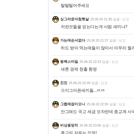
탈탈털어주세요
싱그러운아침햇살
25.06.20 21:35
답글
신고
저란것들을 믿는다는게 사람 새끼냐?
가는데순서없다
25.06.20 21:37
답글
신고
하도 받아 먹는애들이 많아서 아무리 찔
동백스마일
25.06.20 22:23
답글
신고
새론 경제 창출 환영
진진
25.06.20 22:49
답글
신고
으이그아픈새끼들...ㅉㅉ
그렙에잠이오니
25.06.20 22:55
답글
신고
안그래도 국고 세금 모자란데 종교계 사이비
비상용망치
25.06.20 23:06
답글
신고
종교의 자유는 인정!