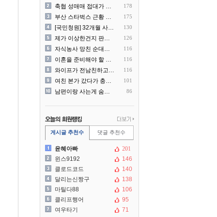
축협 성매매 접대가 더 충격..
178
부산 스타벅스 근황 ㅎㄷㄷ
175
[국민청원] 32개월 사랑하..
130
제가 이상한건지 판단 부탁드..
126
자식농사 망친 순대국집 사장..
116
이혼을 준비해야 할 것 같습..
116
와이프가 전남친하고 해외여행..
116
여친 본가 갔다가 충격 먹은..
101
남편이랑 사는게 숨막힌다는 ..
86
게시글 추천수
댓글 추천수
윤혜아빠
201
윈스9192
146
클로드코드
140
달리는신짱구
138
마틸다88
106
클리프행어
95
여우타기
71