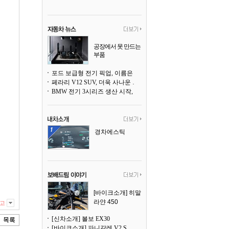
공장에서 못 만드는
부품
3D 프린팅으로 찍
어낸다
포드 보급형 전기 픽업, 이름은 `패덤`
페라리 V12 SUV, 더욱 사나운 얼굴로 돌아온다
BMW 전기 3시리즈 생산 시작, 뮌헨 공장은 전기차 전용으로 전환
경차에스틱
[바이크소개] 히말
라얀 450
고
[신차소개] 볼보 EX30
[바이크소개] 파니갈레 V2 S