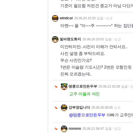
기준이 필요함 저런건 종교가 아님 다단
windcat
25.06.20 23:33
답글
신고
아멘~~ 을 "아~~주 ~~~~~~" 하는 집단
빛바랜도화지
25.06.20 23:52
답글
신고
미안하지만..사진이 이해가 안되서요..
사진 설명 좀 부탁드려요.
무슨 사진인가요?
1번은 이슬람 기도시간? 2번은 모형인듯 
진짜 모르겠는데..
땅콩으로만든두부
25.06.21 03:38
답글
교주 아들과 여친
강부장입니다
25.06.26 08:05
신고
@땅콩으로만든두부
아빠가 교주인데
nonono
25.06.21 08:47
답글
신고