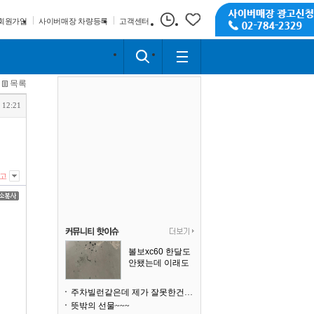
회원가입
사이버매장 차량등록
고객센터
목록
 12:21
고
볼보xc60 한달도
안됐는데 이래도
되나요?
주차빌런같은데 제가 잘못한건가요
뜻밖의 선물~~~