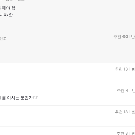
과해야 함
캐내야 함
추천 483
반
신고
추천 13
반
추천 4
반
체를 아시는 분인가?.?
추천 18
반
추천 8
반