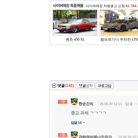
사이버매장 차량광고 신청
02-784-
벤츠 450 SL
람보르기니 우라칸 LP64
댓글
(146)
|
한순간의
답글
25.06.20 12:21
종교 과세 ㄱㄱㄱㄱ
답글 14
급하면어제나오던가
25.06.20 12: