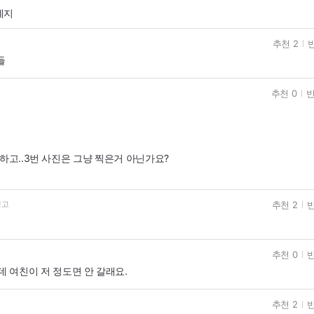
계지
추천 2
반
들
추천 0
반
하고..3번 사진은 그냥 찍은거 아닌가요?
추천 2
반
신고
추천 0
반
 여친이 저 정도면 안 갈래요.
추천 2
반