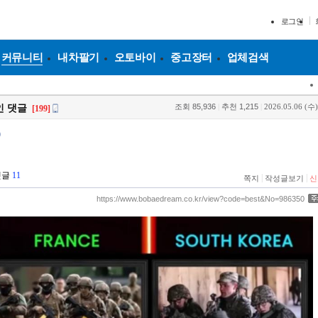
로그인
커뮤니티
내차팔기
오토바이
중고장터
업체검색
조회
85,936
|
추천
1,215
|
2026.05.06 (수)
인 댓글
[199]
9
댓글
11
|
|
쪽지
작성글보기
신
https://www.bobaedream.co.kr/view?code=best&No=986350