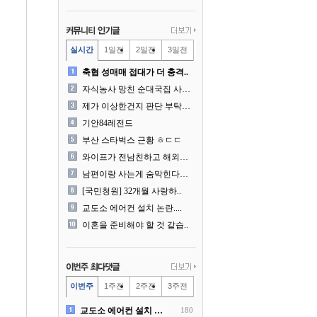
실시간
1일전
2일전
3일전
축협 성매매 접대가 더 충격..
자식농사 망친 순대국집 사장..
제가 이상한건지 판단 부탁드..
기안84레전드
부산 스타벅스 근황 ㅎㄷㄷ
와이프가 전남친하고 해외여행..
남편이랑 사는게 숨막힌다는 ..
[국민청원] 32개월 사랑하..
교도소 에어컨 설치 논란....
이혼을 준비해야 할 것 같습..
이번주
1주전
2주전
3주전
교도소 에어컨 설치 논란....
180