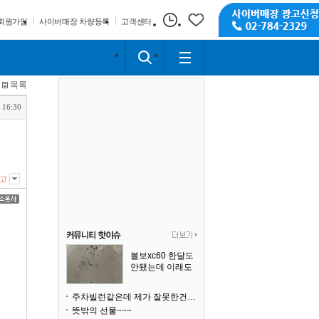
회원가입
사이버매장 차량등록
고객센터
목록
 16:30
고
볼보xc60 한달도
안됐는데 이래도
되나요?
주차빌런같은데 제가 잘못한건가요
뜻밖의 선물~~~