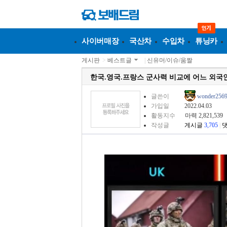
사이버매장
국산차
수입차
튜닝카
게시판
>
베스트글
|
신유머/이슈/움짤
한국.영국.프랑스 군사력 비교에 어느 외국
글쓴이
wonder256
가입일
2022.04.03
활동지수
마력 2,821,539
작성글
게시글
3,705
|