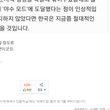
할 정도로
분이군요.
.
1,215
기타 매체에서 인용하실 때는 '보배드림' 출처 표기를 부탁드립니다
작성글보기
|
스크랩
|
인쇄
|
신