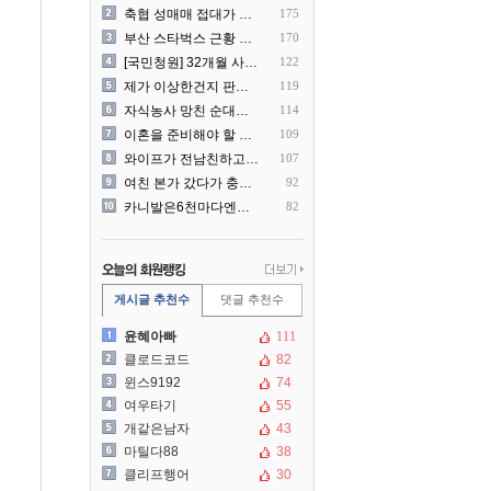
축협 성매매 접대가 더 충격..
175
부산 스타벅스 근황 ㅎㄷㄷ
170
[국민청원] 32개월 사랑하..
122
제가 이상한건지 판단 부탁드..
119
자식농사 망친 순대국집 사장..
114
이혼을 준비해야 할 것 같습..
109
와이프가 전남친하고 해외여행..
107
여친 본가 갔다가 충격 먹은..
92
카니발은6천마다엔진점검을해야..
82
게시글 추천수
댓글 추천수
윤혜아빠
111
클로드코드
82
윈스9192
74
여우타기
55
개같은남자
43
마틸다88
38
클리프행어
30