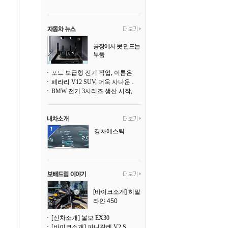
공장에서 못 만드는
부품
3D 프린팅으로 찍
어낸다
포드 보급형 전기 픽업, 이름은 `패덤`
페라리 V12 SUV, 더욱 사나운 얼굴로 돌아온다
BMW 전기 3시리즈 생산 시작, 뮌헨 공장은 전기차 전용으로 전환
경차에스틱
[바이크소개] 히말
라얀 450
[신차소개] 볼보 EX30
[바이크소개] 파니갈레 V2 S