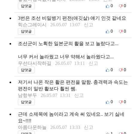
0
0
답댓글
3번은 조선 비밀병기 편전(애깃살) 얘기 인것 같네요
힉슨그레이시
26.05.07 13:07
신고
0
0
답댓글
조선군이 노획한 일본군의 활을 보고 놀랐다고...
너무 커서 놀라웠고 너무 약해서 놀라웠다고...
우선다시작하길
26.05.07 13:11
신고
0
0
답댓글
저기서 나온 작은 활은 편전을 말함. 충격력과 속도는
편전이 일반 활보다 훨씬 쎔.
남항부두
26.05.07 13:31
신고
0
0
답댓글
근데 소제목에 놈이라고 계속 써 있네요.. 보기 싫네
요~!!!!
아름다운하늘
26.05.07 13:33
신고
1
0
답댓글