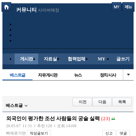
커뮤니티
사이버매장
게시판
자료실
협력업체
MY
글쓰기
베스트글
자유게시판
뉴스
정치/시사
시배목
유명인의차
보배드림이야기
성인게시판
국내야구
해외야구
해외축구
국내축구
이전
다음
목록
베스트글
외국인이 평가한 조선 사람들의 궁술 실력
(23)
26.05.07 11:51
추천 120
조회 14109
삐에로가면
작성글보기
신고
댓글