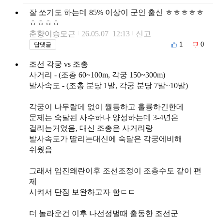
잘 쏘기도 하는데 85% 이상이 군인 출신 ㅎㅎㅎㅎㅎ
ㅎㅎㅎㅎ
춘향이승모근
26.05.07 12:13
신고
1
0
답댓글
조선 각궁 vs 조총
사거리 - (조총 60~100m, 각궁 150~300m)
발사속도 - (조총 분당 1발, 각궁 분당 7발~10발)
각궁이 나무랄데 없이 월등하고 훌륭하긴한데
문제는 숙달된 사수하나 양성하는데 3-4년은
걸리는거였음, 대신 조총은 사거리랑
발사속도가 딸리는대신에 숙달은 각궁에비해
쉬웠음
그래서 임진왜란이후 조선조정이 조총수도 같이 편
제
시켜서 단점 보완하고자 함ㄷㄷ
더 놀라운건 이후 나선정벌때 출동한 조선군