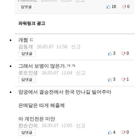
18
0
답댓글
파워링크 광고
개쩜 ㄷ
검둥개
26.05.07 11:58
신고
3
0
답댓글
그래서 보병이 많은가.ㅋㅋ
로또인생
26.05.07 12:04
신고
3
1
답댓글
양궁에서 결승전에서 한국 만나길 빌어주마
은메달은 따게 해줄께
아 개인전은 미안
한순간의
26.05.07 12:05
신고
4
0
답댓글