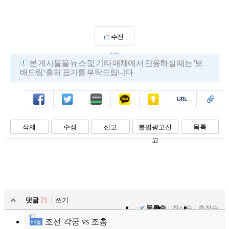
추천
120
본 게시물을 뉴스 및 기타 매체에서 인용하실 때는 '보
배드림' 출처 표기를 부탁드립니다
페북
트윗
밴드
카톡
카스
복사
스크랩
삭제
수정
신고
불법광고신
목록
고
댓글
21
쓰기
등록순
최신순
추천순
조선 각궁 vs 조총
베플