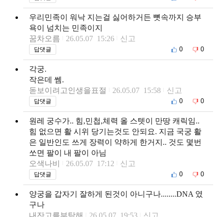
우리민족이 워낙 지는걸 싫어하거든 뼛속까지 승부
욕이 넘치는 민족이지
꿈차오름
26.05.07 15:26
신고
0
0
답댓글
각궁.
작은데 쎔.
돋보이려고인생을표절
26.05.07 15:58
신고
0
0
답댓글
원레 궁수가.. 힘,민첩,체력 올 스텟이 만땅 캐릭임..
힘 없으면 활 시위 당기는것도 안되요. 지금 국궁 활
은 일반인도 쓰게 장력이 약하게 한거지.. 것도 몇번
쏘면 팔이 내 팔이 아님
오색나비
26.05.07 17:12
신고
0
0
답댓글
양궁을 갑자기 잘하게 된것이 아니구나........DNA 였
구나
내잔고를부탁해
26.05.07 19:53
신고