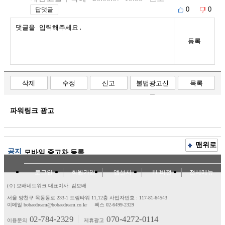
0
0
답댓글
등록
삭제
수정
신고
불법광고신
목록
고
파워링크 광고
맨위로
공지
모바일 중고차 등록
로그인
회원가입
앱설치
PC버전
전체메뉴
(주) 보배네트워크 대표이사: 김보배
서울 양천구 목동동로 233-1 드림타워 11,12층
사업자번호 : 117-81-64543
이메일 bobaedream@bobaedream.co.kr
팩스 02-6499-2329
02-784-2329
070-4272-0114
이용문의
제휴광고