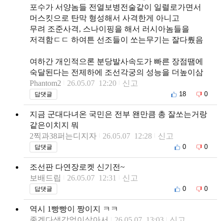
포수가 서양놈들 전열보병전술같이 일렬로가면서
머스킷으로 탄막 형성해서 사격한게 아니고
무려 조준사격, 스나이핑을 해서 러시아놈들을
저격함ㄷㄷ 하여튼 선조들이 쏘는무기는 잘다뤘음
여하간 개인적으론 분당발사속도가 빠른 장점땜에
숙달된다는 전제하에 조선각궁의 성능을 더높이삼
Phantom2
26.05.07 12:20
신고
18
0
답댓글
지금 군대다녀온 국민은 전부 왠만큼 총 잘쏘는거랑
같은이치지 뭐
2찍과38퍼는디지자
26.05.07 12:28
신고
0
0
답댓글
조선판 다연장로켓 신기전~
보배드립
26.05.07 12:31
신고
0
0
답댓글
역시 1빵빵이 짱이지 ㅋㅋ
좋겠다생각없이살아서
26.05.07 13:03
신고