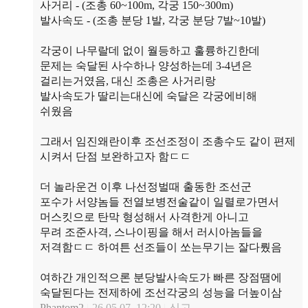
사거리 - (조총 60~100m, 각궁 150~300m)
발사속도 - (조총 분당 1발, 각궁 분당 7발~10발)
각궁이 나무랄데 없이 월등하고 훌륭하긴한데
문제는 숙달된 사수하나 양성하는데 3-4년은
걸리는거였음, 대신 조총은 사거리랑
발사속도가 딸리는대신에 숙달은 각궁에비해
쉬웠음
그래서 임진왜란이후 조선조정이 조총수도 같이 편제
시켜서 단점 보완하고자 함ㄷㄷ
더 놀라운건 이후 나선정벌때 출동한 조선군
포수가 서양놈들 전열보병전술같이 일렬로가면서
머스킷으로 탄막 형성해서 사격한게 아니고
무려 조준사격, 스나이핑을 해서 러시아놈들을
저격함ㄷㄷ 하여튼 선조들이 쏘는무기는 잘다뤘음
여하간 개인적으론 분당발사속도가 빠른 장점땜에
숙달된다는 전제하에 조선각궁의 성능을 더높이삼
Phantom2
26.05.07 12:20
신고