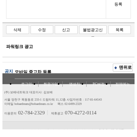
등록
삭제
수정
신고
불법광고신
목록
고
파워링크 광고
맨위로
공지
모바일 중고차 등록
로그인
회원가입
앱설치
PC버전
전체메뉴
(주) 보배네트워크 대표이사: 김보배
서울 양천구 목동동로 233-1 드림타워 11,12층
사업자번호 : 117-81-64543
이메일 bobaedream@bobaedream.co.kr
팩스 02-6499-2329
02-784-2329
070-4272-0114
이용문의
제휴광고
고객센터
제휴/광고
제안/건의
이용약관
개인정보처리방침