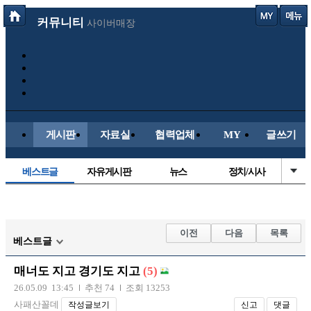
커뮤니티
사이버매장
게시판
자료실
협력업체
MY
글쓰기
베스트글
자유게시판
뉴스
정치/시사
시배목
유명인의차
보배드림이야기
성인게시판
국내야구
해외야구
해외축구
국내축구
이전
다음
목록
베스트글
매너도 지고 경기도 지고
(5)
26.05.09 13:45
추천 74
조회 13253
사패산꼴데
작성글보기
신고
댓글