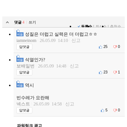
댓글
4
쓰기
등록순
최신순
추천순
성질은 더럽고 실력은 더 더럽고ㅎㅎ
베플
iamneinom
26.05.09 14:10
신고
25
0
답댓글
석열인가?
베플
보배일번
26.05.09 14:48
신고
23
1
답댓글
역시
베플
빈수레가 요란해
넥스트
26.05.09 14:58
신고
5
0
답댓글
파워링크 광고