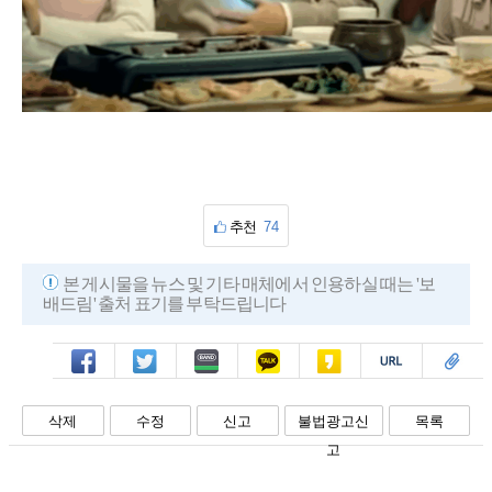
추천
74
본 게시물을 뉴스 및 기타 매체에서 인용하실 때는 '보
배드림' 출처 표기를 부탁드립니다
페북
트윗
밴드
카톡
카스
복사
스크랩
삭제
수정
신고
불법광고신
목록
고