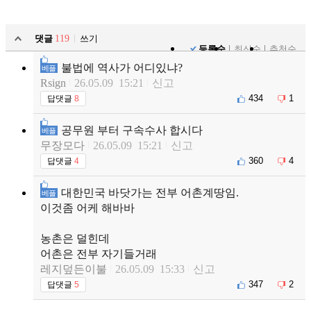
댓글
119
쓰기
등록순
최신순
추천순
불법에 역사가 어디있냐?
베플
Rsign
26.05.09 15:21
신고
434
1
답댓글
8
공무원 부터 구속수사 합시다
베플
무장모다
26.05.09 15:21
신고
360
4
답댓글
4
대한민국 바닷가는 전부 어촌계땅임.
베플
이것좀 어케 해바바
농촌은 덜힌데
어촌은 전부 자기들거래
레지덮든이불
26.05.09 15:33
신고
347
2
답댓글
5