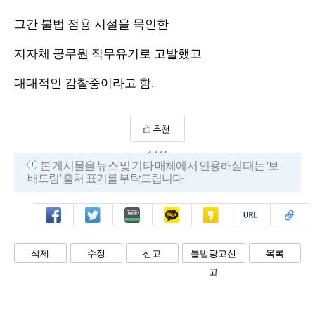
그간 불법 점용 시설을 묵인한
지자체 공무원 직무유기로 고발했고
대대적인 감찰중이라고 함.
추천
1,111
본 게시물을 뉴스 및 기타 매체에서 인용하실 때는 '보
배드림' 출처 표기를 부탁드립니다
페북
트윗
밴드
카톡
카스
복사
스크랩
삭제
수정
신고
불법광고신
목록
고