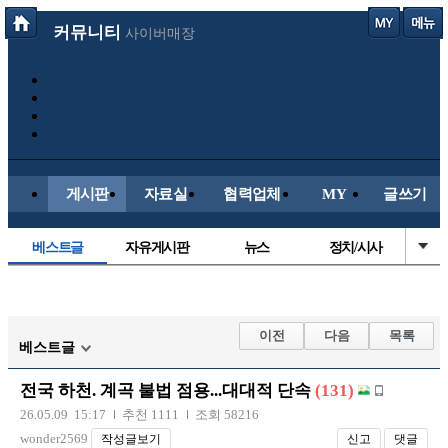
커뮤니티
사이버매장
게시판
자료실
협력업체
MY
글쓰기
베스트글
자유게시판
뉴스
정치/시사
시배목
유명인의차
보배드림이야기
성인게시판
국내야구
해외야구
해외축구
국내축구
이전
다음
목록
베스트글
전국 하천. 계곡 불법 점용...대대적 단속
(131)
26.05.09 15:17
추천 1111
조회 58216
wonder2569
작성글보기
신고
댓글