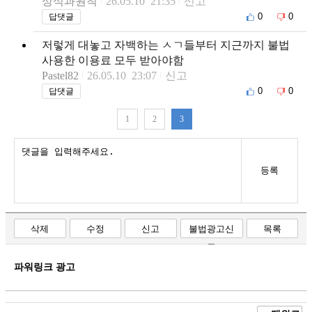
상식과원칙
26.05.10 21:35
신고
0
0
답댓글
저렇게 대놓고 자백하는 ㅅㄱ들부터 지근까지 불법
사용한 이용료 모두 받아야함
Pastel82
26.05.10 23:07
신고
0
0
답댓글
1
2
3
등록
삭제
수정
신고
불법광고신
목록
고
파워링크 광고