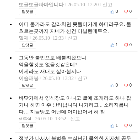
뽀글뽀글빠마입니다
26.05.10 12:20
신고
0
0
답댓글
어디 물가라도 갈라치면 못들어가게 하더라구요. 물
흐르는곳까지 지네가 산건 아닐텐데두요.
밀재
26.05.10 12:33
신고
1
0
답댓글
그동안 불법으로 배불려왔으니
억울할것도 없을것같은데?
이제라도 재대로 살아봅시다
이슬태봉
26.05.10 13:32
신고
0
0
답댓글
바닷가에서 양식장도 아니고 빨에 조개라도 하나 잡
거나 하면 아주 난리납니다 나가라고 .. 소리지릅니
다… 지들땅도 어닌데 어이없어서 허 참
y0084
26.05.10 13:52
신고
1
0
답댓글
정부가 나서서 불법을 수십년간 묵인한 지자체 공무