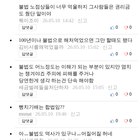
불법 노점상들이 너무 억울하지 그사람들은 권리금
도 줬단 말이야
퀘이조이
26.05.10 14:42
신고
0
0
답댓글
100년이나 불법으로 해처먹었으면 그만 할때도 됐다
김비서를왜먹었을까
26.05.10 15:02
신고
0
0
답댓글
불법도 어느정도는 이해가 되는 부분이 있지만 염치
는 챙겨야죠 주의에 피해를 주거나
당연한게 생각 하는건 단속 해야함
세금벌레들을처단하자
26.05.10 15:05
신고
0
0
답댓글
뻥치기배는 합법임??
msmat
26.05.10 19:46
신고
0
0
답댓글
아ㅡ불법도 역사가 있구나ㅡ어질어짏 허네