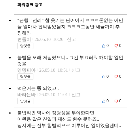
파워링크 광고
"관행""선례" 참 웃기는 단어이지 ㅋㅋㅋ돈없는 어민
들 얼마차 핍박받았을지 ㅋㅋㅋ그동안 세금까지 추
징해라
변돌이
26.05.10 10:26
신고
0
0
답댓글
불법을 오래 저질렀으니.. 그건 부끄러워 해야할 일인
것을.
뎅뎅피아
26.05.10 10:51
신고
0
0
답댓글
먹은거는 똥 되었고..
바라는바
26.05.10 11:01
신고
0
0
답댓글
불법적인 역사에 정당성을 부여한다면
이완용 같은 친일파 재산도 환수 못하죠..
당시에는 전부 합법적으로 이루어진 일이었을텐데..