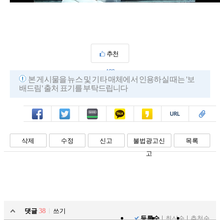
추천
430
본 게시물을 뉴스 및 기타 매체에서 인용하실 때는 '보
배드림' 출처 표기를 부탁드립니다
페북
트윗
밴드
카톡
카스
복사
스크랩
삭제
수정
신고
불법광고신
목록
고
댓글
38
쓰기
등록순
최신순
추천순