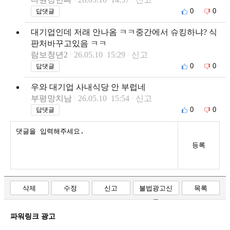
0
0
답댓글
대기업인데 저래 안나옴 ㅋㅋ중간에서 슈킹하냐? 식
판처바꾸고있음 ㅋㅋ
람보청년2
26.05.10 15:29
신고
0
0
답댓글
우와 대기업 사내식당 안 부럽네
부평망치남
26.05.10 15:54
신고
0
0
답댓글
등록
삭제
수정
신고
불법광고신
목록
고
파워링크 광고