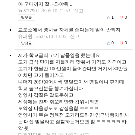
아 군대까지 잘나와야됨 ..
VoV7790
26.05.10 11:53
신고
1
0
답댓글
교도소에서 영치금 자체를 쓴다는게 말이 안되지
슈퍼원
26.05.10 13:05
신고
0
0
답댓글
제가 학교급식 고기 납품일을 했는데요
고기 급식 단가를 지들끼리 맞춰서 가격도 가격이고
고기가 한달간 100만원이 들어간다면 거기서 80만원
어치만 고기 들어가고
나머지 20만원어치씩 몆달모아서 명절이나 휴가때
학교 높으신분들 챙겨가십니다
영양사 갑질은 말도못허고
세상에는 진짜 쥐꼬리만한 갑위치되면
토악질 나올정도로 갑질을함 ㅋㅋㅋㅋ
영양사가 무슨 정육점 오기라도하면 임금님행차하시
는 대접 받을라고 질할하는거보면 참 ㅋㅋㅋㅋㅋ 카
악 퉷
다원강민빠
26.05.10 14:37
신고