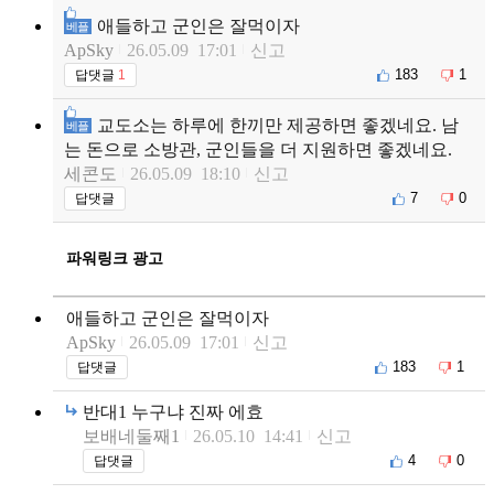
애들하고 군인은 잘먹이자
베플
ApSky
26.05.09 17:01
신고
183
1
답댓글
1
교도소는 하루에 한끼만 제공하면 좋겠네요. 남
베플
는 돈으로 소방관, 군인들을 더 지원하면 좋겠네요.
세콘도
26.05.09 18:10
신고
7
0
답댓글
파워링크 광고
애들하고 군인은 잘먹이자
ApSky
26.05.09 17:01
신고
183
1
답댓글
반대1 누구냐 진짜 에효
보배네둘째1
26.05.10 14:41
신고
4
0
답댓글