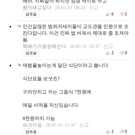
해라. 지뢰밟아 뒤지면 짐승 먹이로 주고
왕이돼고싶다
26.05.10 08:24
신고
6
2
답댓글
인간같잖은 범죄자새끼들이 교도관들 민원으로 조
진다캅니다. 이건 진짜 법 바꿔서 제대로 좀 조져야
됨.
뚝배기가웅장해진다
26.05.10 10:37
신고
2
0
답댓글
재범율높이는게 일단 식단이라고 봅니다
식단표들 보셧죠?
구라안치고 저는 그음식 7천원에
매일 사먹을 자신있습니다
8천원까지 가능
파크지송
26.05.10 11:47
신고
2
0
답댓글