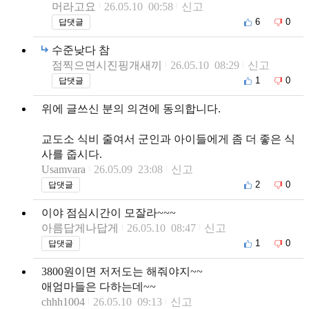
머라고요
26.05.10 00:58
신고
6
0
답댓글
수준낮다 참
점찍으면시진핑개새끼
26.05.10 08:29
신고
1
0
답댓글
위에 글쓰신 분의 의견에 동의합니다.
교도소 식비 줄여서 군인과 아이들에게 좀 더 좋은 식
사를 줍시다.
Usamvara
26.05.09 23:08
신고
2
0
답댓글
이야 점심시간이 모잘라~~~
아름답게나답게
26.05.10 08:47
신고
1
0
답댓글
3800원이면 저저도는 해줘야지~~
애엄마들은 다하는데~~
chhh1004
26.05.10 09:13
신고