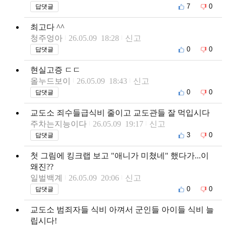
7
0
답댓글
최고다 ^^
청주엉아
26.05.09 18:28
신고
0
0
답댓글
현실고증 ㄷㄷ
올누드보이
26.05.09 18:43
신고
0
0
답댓글
교도소 죄수들급식비 줄이고 교도관들 잘 먹입시다
주차는지능이다
26.05.09 19:17
신고
3
0
답댓글
첫 그림에 킹크랩 보고 "애니가 미쳤네" 했다가...이
왜진??
일벌백계
26.05.09 20:06
신고
0
0
답댓글
교도소 범죄자들 식비 아껴서 군인들 아이들 식비 늘
립시다!