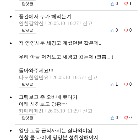
0
1
답댓글
중간에서 누가 해먹는겨
연천감악산
26.05.10 10:27
신고
0
0
답댓글
저 영양사분 세경고 계셨던분 같은데..
우리 아들 저거보고 세경고 갔는데 (크흡....)
돌아와주세요!!!
나도한입만요
26.05.10 10:57
신고
1
0
답댓글
그림보고 좀 오바네 했다가
아래 사진보고 당황~~
카페라떼21
26.05.10 11:29
신고
0
0
답댓글
일단 고등 급식까지는 잘나와야됨
한창 클 나이에 영양분 섭취잘해야지