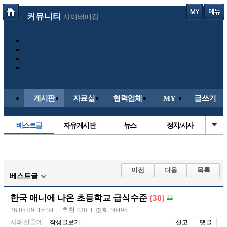
커뮤니티
사이버매장
게시판
자료실
협력업체
MY
글쓰기
베스트글
자유게시판
뉴스
정치/시사
시배목
유명인의차
보배드림이야기
성인게시판
국내야구
해외야구
해외축구
국내축구
이전
다음
목록
베스트글
한국 애니에 나온 초등학교 급식수준
(38)
26.05.09 16:34
추천 430
조회 40495
사패산꼴데
작성글보기
신고
댓글