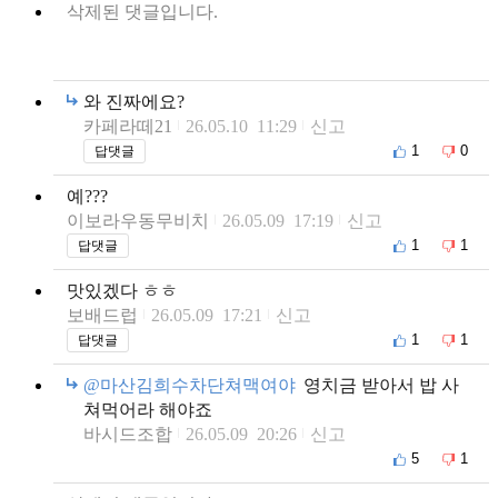
삭제된 댓글입니다.
와 진짜에요?
카페라떼21
26.05.10 11:29
신고
1
0
답댓글
예???
이보라우동무비치
26.05.09 17:19
신고
1
1
답댓글
맛있겠다 ㅎㅎ
보배드럽
26.05.09 17:21
신고
1
1
답댓글
@마산김희수차단쳐맥여야
영치금 받아서 밥 사
쳐먹어라 해야죠
바시드조합
26.05.09 20:26
신고
5
1