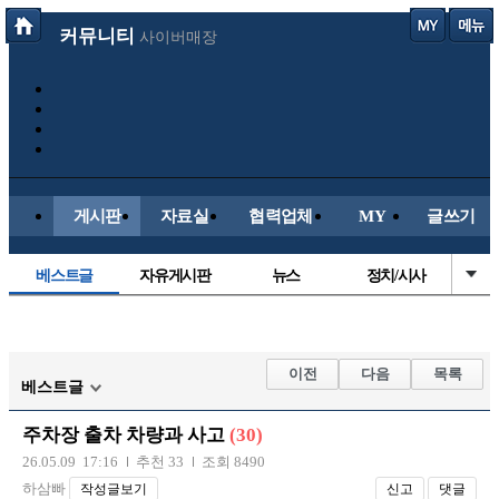
커뮤니티
사이버매장
게시판
자료실
협력업체
MY
글쓰기
베스트글
자유게시판
뉴스
정치/시사
시배목
유명인의차
보배드림이야기
성인게시판
국내야구
해외야구
해외축구
국내축구
이전
다음
목록
베스트글
주차장 출차 차량과 사고
(30)
26.05.09 17:16
추천 33
조회 8490
하삼빠
작성글보기
신고
댓글