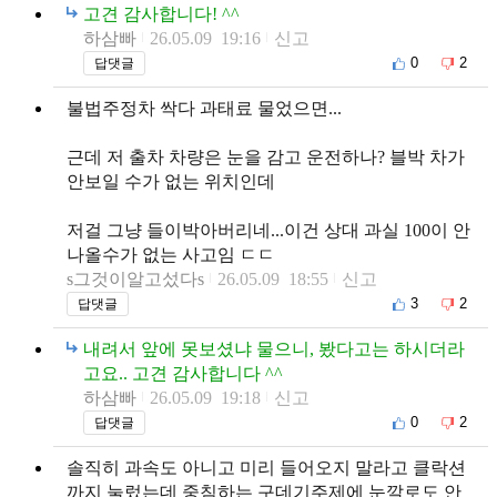
고견 감사합니다! ^^
하삼빠
26.05.09 19:16
신고
0
2
답댓글
불법주정차 싹다 과태료 물었으면...
근데 저 출차 차량은 눈을 감고 운전하나? 블박 차가
안보일 수가 없는 위치인데
저걸 그냥 들이박아버리네...이건 상대 과실 100이 안
나올수가 없는 사고임 ㄷㄷ
s그것이알고섰다s
26.05.09 18:55
신고
3
2
답댓글
내려서 앞에 못보셨냐 물으니, 봤다고는 하시더라
고요.. 고견 감사합니다 ^^
하삼빠
26.05.09 19:18
신고
0
2
답댓글
솔직히 과속도 아니고 미리 들어오지 말라고 클락션
까지 눌렀는데 중침하는 구데기주제에 눈깔로도 안