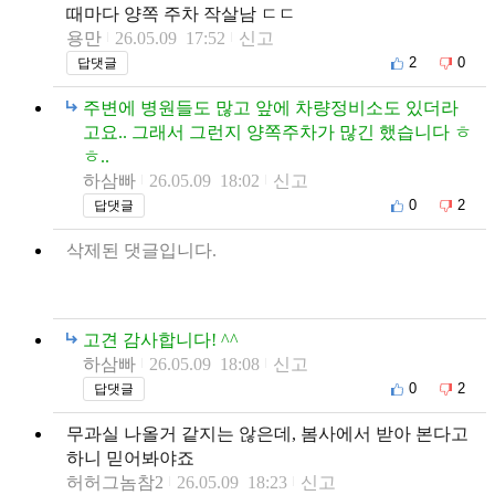
때마다 양쪽 주차 작살남 ㄷㄷ
용만
26.05.09 17:52
신고
2
0
답댓글
주변에 병원들도 많고 앞에 차량정비소도 있더라
고요.. 그래서 그런지 양쪽주차가 많긴 했습니다 ㅎ
ㅎ..
하삼빠
26.05.09 18:02
신고
0
2
답댓글
삭제된 댓글입니다.
고견 감사합니다! ^^
하삼빠
26.05.09 18:08
신고
0
2
답댓글
무과실 나올거 같지는 않은데, 봄사에서 받아 본다고
하니 믿어봐야죠
허허그놈참2
26.05.09 18:23
신고