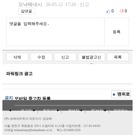
꼬냑헤네시
26.05.12 17:26
신고
0
0
답댓글
등록
삭제
수정
신고
불법광고신
목록
고
파워링크 광고
맨위로
공지
모바일 중고차 등록
로그인
회원가입
앱설치
PC버전
전체메뉴
(주) 보배네트워크 대표이사: 김보배
서울 양천구 목동동로 233-1 드림타워 11,12층
사업자번호 : 117-81-64543
이메일 bobaedream@bobaedream.co.kr
팩스 02-6499-2329