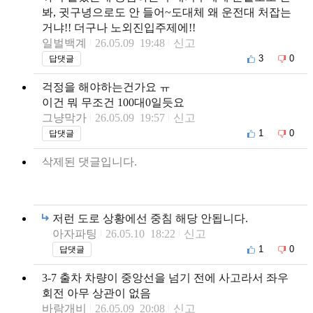
봐, 귓구녕으로도 안 들어~도대체 왜 운전대 처잡는
거냐!! 더구나 노외진입주제에!!
일벌백계
26.05.09 19:48
신고
3
0
답댓글
걱정을 해야하는건가요 ㅠ
이건 뭐 무조건 100대0일듯요
그냥막가
26.05.09 19:57
신고
1
0
답댓글
삭제된 댓글입니다.
저런 도로 상황에선 중침 해당 안됩니다.
아자파팅
26.05.10 18:22
신고
1
0
답댓글
3-7 출차 차량이 중앙선을 넘기 전에 사고라서 좌우
회전 아무 상관이 없음
바람개비
26.05.09 20:08
신고