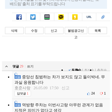
배드림' 출처 표기를 부탁드립니다
페북
트윗
밴드
카톡
카스
복사
스크랩
삭제
수정
신고
불법광고신
목록
고
댓글
29
쓰기
등록순
최신순
추천순
중앙선 침범하는 차가 보지도 않고 들이박네. 무
베플
과실 응원합니다
호준사랑
26.05.09 17:50
신고
24
1
답댓글
1
역방향 주차는 이번사고랑 아무런 관계가 없음
베플
지적은 의미가 없다고 생각