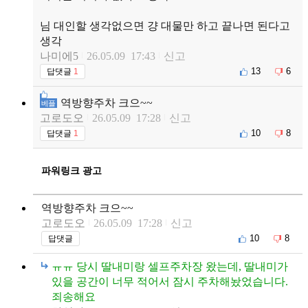
님 대인할 생각없으면 걍 대물만 하고 끝나면 된다고
생각
나미에5
26.05.09 17:43
신고
13
6
답댓글
1
역방향주차 크으~~
베플
고로도오
26.05.09 17:28
신고
10
8
답댓글
1
파워링크 광고
역방향주차 크으~~
고로도오
26.05.09 17:28
신고
10
8
답댓글
ㅠㅠ 당시 딸내미랑 셀프주차장 왔는데, 딸내미가
있을 공간이 너무 적어서 잠시 주차해놨었습니다.
죄송해요