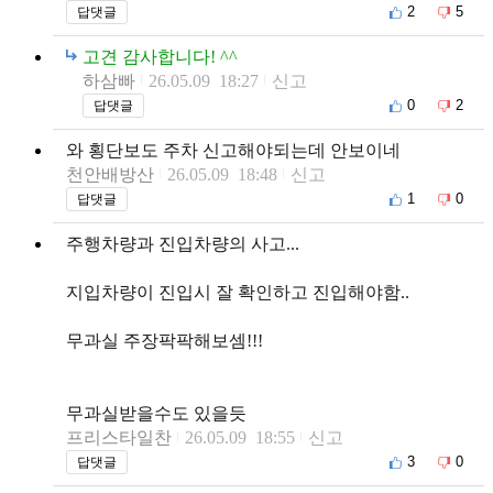
2
5
답댓글
고견 감사합니다! ^^
하삼빠
26.05.09 18:27
신고
0
2
답댓글
와 횡단보도 주차 신고해야되는데 안보이네
천안배방산
26.05.09 18:48
신고
1
0
답댓글
주행차량과 진입차량의 사고...
지입차량이 진입시 잘 확인하고 진입해야함..
무과실 주장팍팍해보셈!!!
무과실받을수도 있을듯
프리스타일찬
26.05.09 18:55
신고
3
0
답댓글