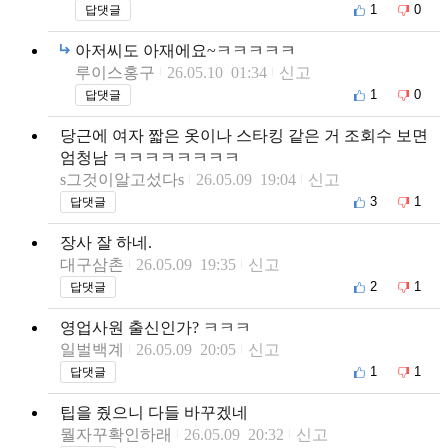
1
0
답댓글
아저씨도 아재에요~ㅋㅋㅋㅋㅋ
루이스홍구
26.05.10 01:34
신고
1
0
답댓글
당근에 여자 짧은 옷이나 스타킹 같은 거 조회수 보면
엄청남 ㅋㅋㅋㅋㅋㅋㅋㅋ
s그것이알고섰다s
26.05.09 19:04
신고
3
1
답댓글
장사 잘 하네.
대구삼촌
26.05.09 19:35
신고
2
1
답댓글
영업사원 출신인가? ㅋㅋㅋ
일벌백계
26.05.09 20:05
신고
1
1
답댓글
팁을 줬으니 다들 바꾸겠네
뭘자꾸확인하래
26.05.09 20:32
신고