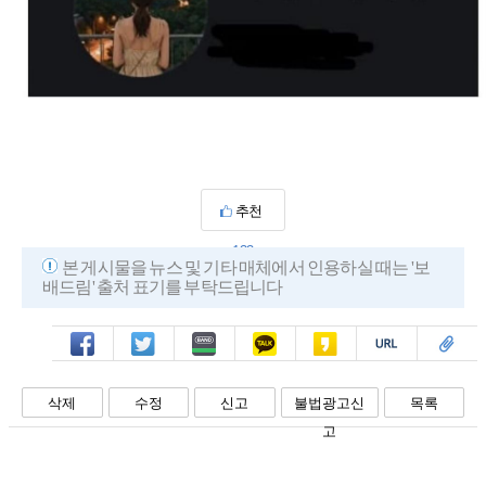
추천
133
본 게시물을 뉴스 및 기타 매체에서 인용하실 때는 '보
배드림' 출처 표기를 부탁드립니다
페북
트윗
밴드
카톡
카스
복사
스크랩
삭제
수정
신고
불법광고신
목록
고