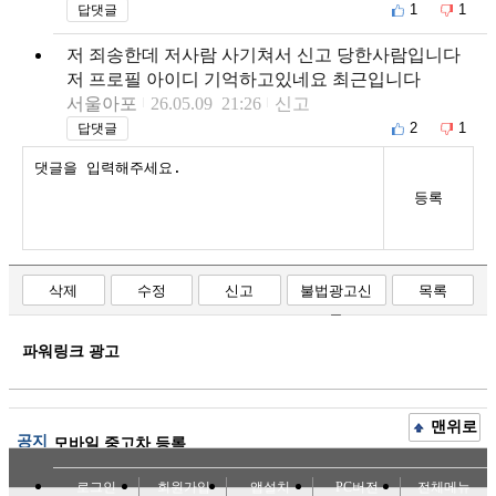
1
1
답댓글
저 죄송한데 저사람 사기쳐서 신고 당한사람입니다
저 프로필 아이디 기억하고있네요 최근입니다
서울아포
26.05.09 21:26
신고
2
1
답댓글
등록
삭제
수정
신고
불법광고신
목록
고
파워링크 광고
맨위로
공지
모바일 중고차 등록
로그인
회원가입
앱설치
PC버전
전체메뉴