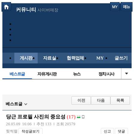
커뮤니티
사이버매장
게시판
자료실
협력업체
MY
글쓰기
베스트글
자유게시판
뉴스
정치/시사
시배목
유명인의차
보배드림이야기
성인게시판
국내야구
해외야구
해외축구
국내축구
이전
다음
목록
베스트글
당근 프로필 사진의 중요성
(17)
26.05.09 16:06
추천 133
조회 20579
찢썩렬
작성글보기
신고
댓글