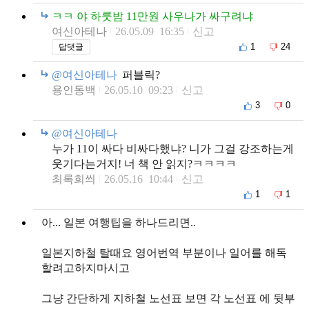
ㅋㅋ 야 하룻밤 11만원 사우나가 싸구려냐
여신아테나
26.05.09 16:35
신고
1
24
답댓글
@여신아테나
퍼블릭?
용인동백
26.05.10 09:23
신고
3
0
@여신아테나
누가 11이 싸다 비싸다했냐? 니가 그걸 강조하는게
웃기다는거지! 너 책 안 읽지?ㅋㅋㅋㅋ
최록희씌
26.05.16 10:44
신고
1
1
아... 일본 여행팁을 하나드리면..
일본지하철 탈때요 영어번역 부분이나 일어를 해독
할려고하지마시고
그냥 간단하게 지하철 노선표 보면 각 노선표 에 뒷부