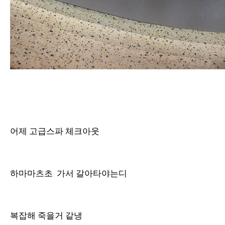
어제 고급스파 체크아웃
하마마츠초 가서 갈아타야는디
복잡해 죽을거 같냉