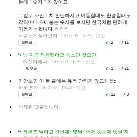
분에 " 숫자 " 가 있어요
그걸로 자신위치 판단하시고 이동할때도 환승할때도
각역마다 뒤에붙는 숫자를 보시면 한국처럼 편하게
이동가능합니다 ㅎㅎㅎ
사람답게살아보자
26.05.09 16:23
신고
2
11
답댓글
냉 지금 적응됏어요 숙소만 찾으면
여신아테나
26.05.09 16:35
신고
1
21
답댓글
가만보면 이 분 글에는 유독 안티가 많으신듯;;
하루연가
26.05.09 16:49
신고
12
0
답댓글
삭제된 댓글입니다.
크루즈 탈라고 간건데? 몇달? 어제 왓는데 댓글 지