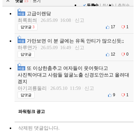
댓글
15
쓰기
등록순
최신순
추천순
고급이랜닼
베플
최록희씌
26.05.09 16:08
신고
17
1
답댓글
3
가만보면 이 분 글에는 유독 안티가 많으신듯;;
베플
하루연가
26.05.09 16:49
신고
12
0
답댓글
또 이상한춤추고 여자들이 웃어줫다고
베플
사진찍어대고 사람들 얼굴노출 신경도안쓰고 올려대
겠지
아기괴룡둘리
26.05.10 11:59
신고
9
1
답댓글
파워링크 광고
삭제된 댓글입니다.