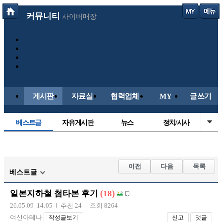
커뮤니티
사이버매장
게시판
자료실
협력업체
MY
글쓰기
베스트글
자유게시판
뉴스
정치/시사
시배목
유명인의차
보배드림이야기
성인게시판
국내야구
해외야구
해외축구
국내축구
이전
다음
목록
베스트글
일본지하철 첨타본 후기
(18)
26.05.09 14:05
추천 24
조회 8264
여신아테나
작성글보기
신고
댓글