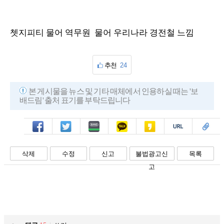
쳇지피티 물어 역무원 물어 우리나라 경전철 느낌
추천
24
본 게시물을 뉴스 및 기타 매체에서 인용하실 때는 '보
배드림' 출처 표기를 부탁드립니다
페북
트윗
밴드
카톡
카스
복사
스크랩
삭제
수정
신고
불법광고신
목록
고