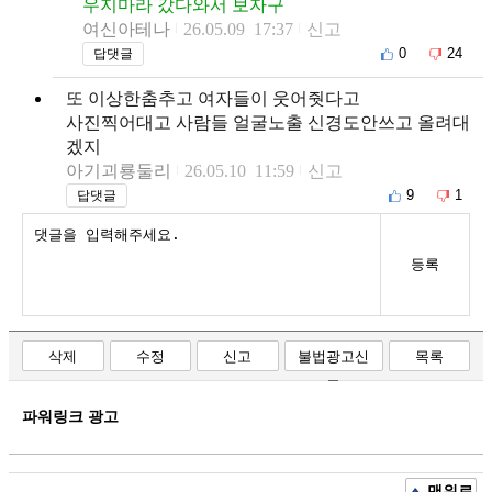
우지마라 갔다와서 보자구
여신아테나
26.05.09 17:37
신고
0
24
답댓글
또 이상한춤추고 여자들이 웃어줫다고
사진찍어대고 사람들 얼굴노출 신경도안쓰고 올려대
겠지
아기괴룡둘리
26.05.10 11:59
신고
9
1
답댓글
등록
삭제
수정
신고
불법광고신
목록
고
파워링크 광고
맨위로