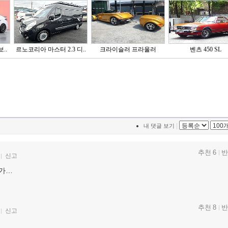
..
르노코리아 마스터 2.3 디..
크라이슬러 프라울러
벤츠 450 SL
|
내 댓글 보기
추천 6
반
신고
건가…
추천 8
반
신고