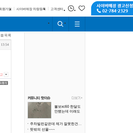
회원가입
사이버매장 차량등록
고객센터
목록
 13:54
고
볼보xc60 한달도
안됐는데 이래도
되나요?
주차빌런같은데 제가 잘못한건가요
뜻밖의 선물~~~