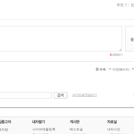
추천 1
반
0
/
2000
자
목록
이전페이지
내가쓴글/댓글보기
사이버매물등록
베스트글
내차사진
체차량