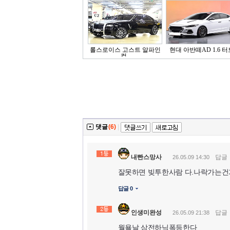
롤스로이스 고스트 알파인
현대 아반떼AD 1.6 터보
컬..
댓글
(6)
|
내빤스망사
답글
26.05.09 14:30
잘못하면 빚투한사람 다.나락가는
답글 0
인생미완성
답글
26.05.09 21:38
월욜날 삼전하닉폭등한다