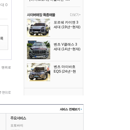
대 0
포르쉐 카이엔 3
세대 (19년~현재)
2024년식
벤츠 V클래스 3
세대 (14년~현재)
2023년식
벤츠 마이바흐
맨위로
EQS (24년~현
재)
2024년식
오토바이