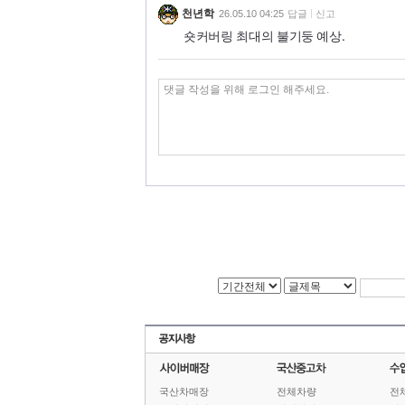
천년학
26.05.10 04:25
답글
신고
숏커버링 최대의 불기둥 예상.
국산차매장
전체차량
전