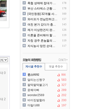
축협 성매매 접대가 더 충격..
178
부산 스타벅스 근황 ㅎㄷㄷ
178
[국민청원] 32개월 사랑하..
160
와이프가 전남친하고 해외여행..
157
여친 본가 갔다가 충격 먹은..
143
제가 이상한건지 판단 부탁드..
126
이혼을 준비해야 할 것 같습..
119
자칭 경주 촌놈들의 국내 여..
119
자식농사 망친 순대국집 사장..
117
게시글 추천수
댓글 추천수
대 0
윈스9192
866
달리는신짱구
583
팔딱팔딱불고기
327
윤혜아빠
289
wonder2569
202
대 2
바이킹발할라
200
마틸다88
197