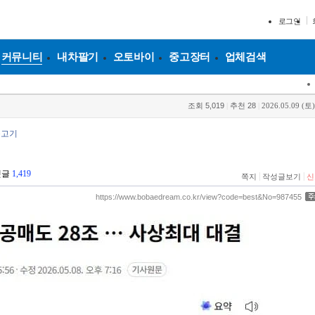
로그인
커뮤니티
내차팔기
오토바이
중고장터
업체검색
조회
5,019
|
추천
28
|
2026.05.09 (토)
불고기
댓글
1,419
|
|
쪽지
작성글보기
신
https://www.bobaedream.co.kr/view?code=best&No=987455