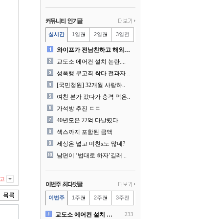
실시간
1일전
2일전
3일전
와이프가 전남친하고 해외여행..
교도소 에어컨 설치 논란....
성폭행 무고죄 싹다 전과자 ..
[국민청원] 32개월 사랑하..
여친 본가 갔다가 충격 먹은..
가석방 추진 ㄷㄷ
40년모은 22억 다날렸다
섹스까지 포함된 금액
세상은 넓고 미친x도 많네?
남편이 ‘법대로 하자’길래 ..
고
이번주
1주전
2주전
3주전
교도소 에어컨 설치 논란....
233