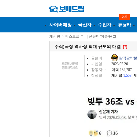
사이버매장
국산차
수입차
튜닝카
게시판
>
베스트글
|
신유머/이슈/움짤
주식)국장 역사상 최대 규모의 대결
[7]
글쓴이
팔딱팔딱
가입일
2023.02.26
활동지수
마력 184,787
작성글
게시글
1,558
|