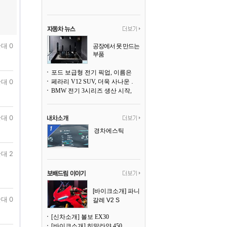
대 0
공장에서 못 만드는
부품
3D 프린팅으로 찍
어낸다
포드 보급형 전기 픽업, 이름은 `패덤`
대 0
페라리 V12 SUV, 더욱 사나운 얼굴로 돌아온다
BMW 전기 3시리즈 생산 시작, 뮌헨 공장은 전기차 전용으로 전환
대 0
경차에스틱
대 2
[바이크소개] 파니
대 0
갈레 V2 S
[신차소개] 볼보 EX30
[바이크소개] 히말라얀 450