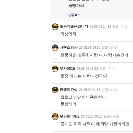
몰빵해라
답글 0
좋은게좋은겁니다
26.05.09 14:13
답글
신고
막상막하...
내빤스망사
26.05.09 14:30
답글
신고
잘못하면 빚투한사람 다.나락가는건가…
무사0815
26.05.09 16:52
답글
신고
둘중 하나는 나락가것구만
인생미완성
26.05.09 21:38
답글
신고
월욜날 삼전하닉폭등한다
몰빵해라
웃긴한국법2
26.05.10 00:28
답글
신고
공매도 하락 세력이 해외랑 기관이라면..