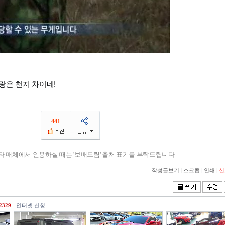
랑은 천지 차이네!
441
기타 매체에서 인용하실 때는 '보배드림' 출처 표기를 부탁드립니다
작성글보기
|
스크랩
|
인쇄
|
신
2329
인터넷 신청