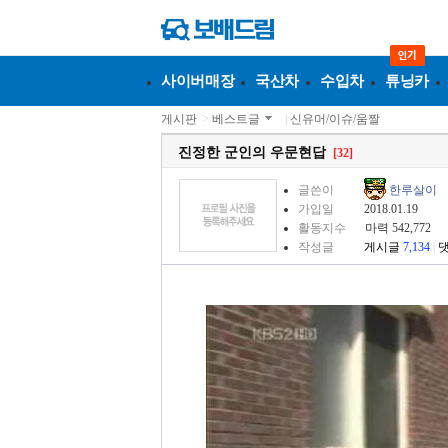
사이버매장
국산차
수입차
튜닝카
게시판
>
베스트글
|
신유머/이슈/움짤
진정한 군인의 우문현답
[32]
글쓴이
한루살이
가입일
2018.01.19
활동지수
마력 542,772
작성글
게시글
7,134
|