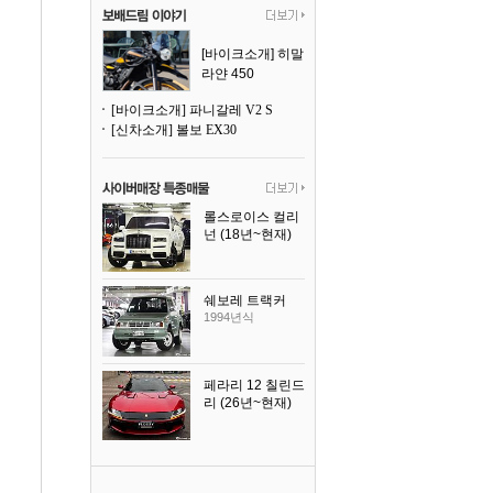
[바이크소개] 히말
라얀 450
[바이크소개] 파니갈레 V2 S
[신차소개] 볼보 EX30
롤스로이스 컬리
넌 (18년~현재)
2023년식
쉐보레 트랙커
1994년식
페라리 12 칠린드
리 (26년~현재)
2025년식