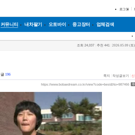
로그인
커뮤니티
내차팔기
오토바이
중고장터
업체검색
조회
24,037
|
추천
441
|
2026.05.09 (토)
댓글
196
|
|
쪽지
작성글보기
신
https://www.bobaedream.co.kr/view?code=best&No=987466