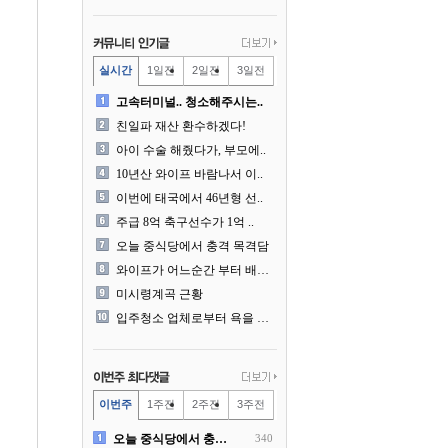
실시간
1일전
2일전
3일전
고속터미널.. 청소해주시는..
친일파 재산 환수하겠다!
아이 수술 해줬다가, 부모에..
10년산 와이프 바람나서 이..
이번에 태국에서 46년형 선..
주급 8억 축구선수가 1억 ..
오늘 중식당에서 충격 목격담
와이프가 어느순간 부터 배달..
미시령계곡 근황
입주청소 업체로부터 욕을 먹..
이번주
1주전
2주전
3주전
오늘 중식당에서 충격 목격담
340