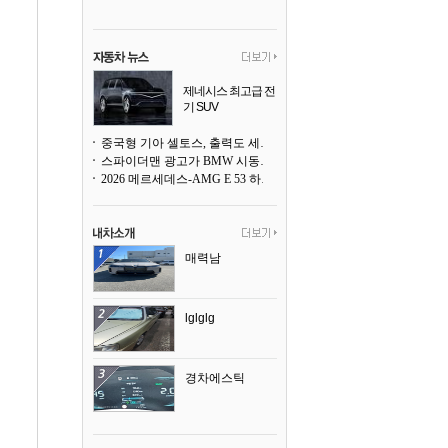
제네시스 최고급 전
기 SUV
곧 베일을 벗는다
중국형 기아 셀토스, 출력도 세지고 27인치 초대형 디스플레이까지
스파이더맨 광고가 BMW 시동화면을 점령하다, 오너들은 불만
2026 메르세데스-AMG E 53 하이브리드 왜건 시승기
매력남
lglglg
경차에스틱