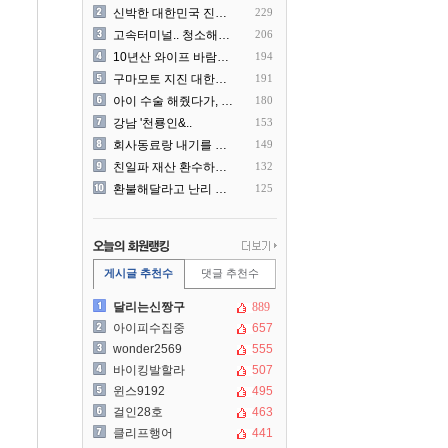
신박한 대한민국 진상 근황
229
고속터미널.. 청소해주시는..
206
10년산 와이프 바람나서 이..
194
구마모토 지진 대한항공 생수..
191
아이 수술 해줬다가, 부모에..
180
강남 '천룡인&..
153
회사동료랑 내기를 했습니다
149
친일파 재산 환수하겠다!
132
환불해달라고 난리 난 미국 ..
125
게시글 추천수
댓글 추천수
달리는신짱구
889
아이피수집중
657
wonder2569
555
바이킹발할라
507
윈스9192
495
걸인28호
463
클리프행어
441