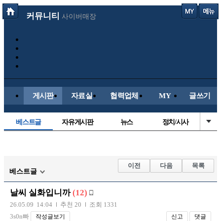
커뮤니티
사이버매장
게시판
자료실
협력업체
MY
글쓰기
베스트글
자유게시판
뉴스
정치/시사
시배목
유명인의차
보배드림이야기
성인게시판
국내야구
해외야구
해외축구
국내축구
이전
다음
목록
베스트글
날씨 실화입니까
(12)
26.05.09 14:04
추천 20
조회 1331
3s0n빠
작성글보기
신고
댓글