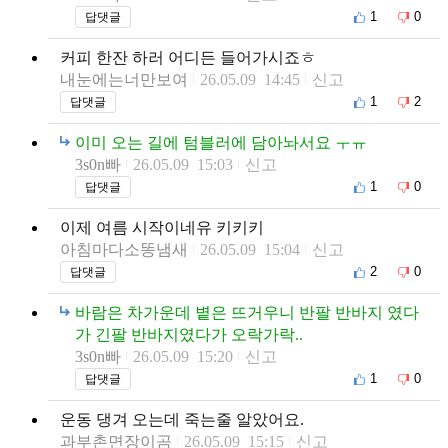
1
0
답댓글
커피 한잔 하러 어디든 들어가시죠ㅎ
내눈에는너만보여
26.05.09 14:45
신고
1
2
답댓글
이미 오는 길에 텀블러에 담아놔서요 ㅜㅠ
3s0n빠
26.05.09 15:03
신고
1
0
답댓글
이제 여름 시작이네유 키키키
아침마다소똥냄새
26.05.09 15:04
신고
2
0
답댓글
바람은 차가운데 볕은 뜨거우니 반팔 반바지 였다
가 긴팔 반바지였다가 오락가락..
3s0n빠
26.05.09 15:20
신고
1
0
답댓글
운동 댕겨 오는데 죽는줄 알았어요.
과부촌면장이곰
26.05.09 15:15
신고