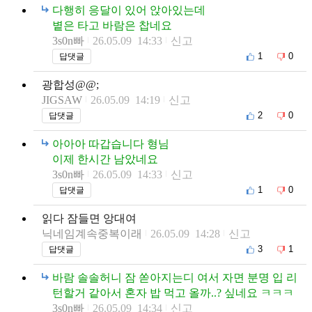
다행히 응달이 있어 앉아있는데
볕은 타고 바람은 찹네요
3s0n빠
26.05.09 14:33
신고
1
0
답댓글
광합성@@;
JIGSAW
26.05.09 14:19
신고
2
0
답댓글
아아아 따갑습니다 형님
이제 한시간 남았네요
3s0n빠
26.05.09 14:33
신고
1
0
답댓글
읽다 잠들면 앙대여
닉네임계속중복이래
26.05.09 14:28
신고
3
1
답댓글
바람 솔솔허니 잠 쏟아지는디 여서 자면 분명 입 리
턴할거 같아서 혼자 밥 먹고 올까..? 싶네요 ㅋㅋㅋ
3s0n빠
26.05.09 14:34
신고