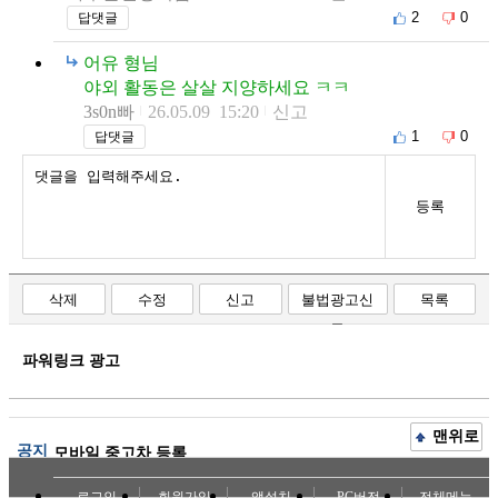
2
0
답댓글
어유 형님
야외 활동은 살살 지양하세요 ㅋㅋ
3s0n빠
26.05.09 15:20
신고
1
0
답댓글
등록
삭제
수정
신고
불법광고신
목록
고
파워링크 광고
맨위로
공지
모바일 중고차 등록
로그인
회원가입
앱설치
PC버전
전체메뉴