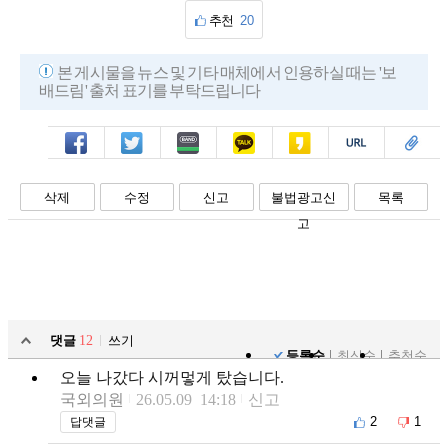
추천
20
본 게시물을 뉴스 및 기타 매체에서 인용하실 때는 '보
배드림' 출처 표기를 부탁드립니다
페북
트윗
밴드
카톡
카스
복사
스크랩
삭제
수정
신고
불법광고신
목록
고
댓글
12
쓰기
등록순
최신순
추천순
오늘 나갔다 시꺼멓게 탔습니다.
국외의원
26.05.09 14:18
신고
2
1
답댓글