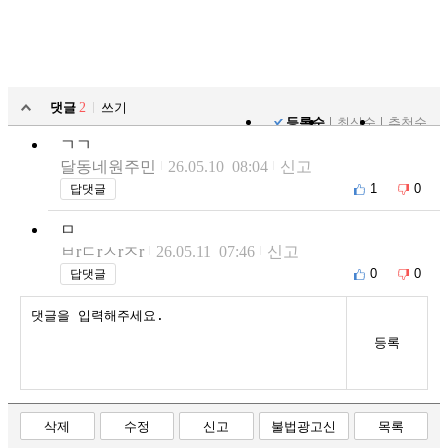
댓글
2
쓰기
등록순
최신순
추천순
ㄱㄱ
달동네원주민
26.05.10 08:04
신고
1
0
답댓글
ㅁ
ㅂrㄷrㅅrㅈr
26.05.11 07:46
신고
0
0
답댓글
등록
삭제
수정
신고
불법광고신
목록