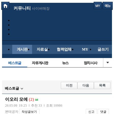
커뮤니티
사이버매장
게시판
자료실
협력업체
MY
글쓰기
베스트글
자유게시판
뉴스
정치/시사
시배목
유명인의차
보배드림이야기
성인게시판
국내야구
해외야구
해외축구
국내축구
이전
다음
목록
베스트글
이오리 모에
(2)
26.05.09 19:25
추천 33
조회 10986
뵨태공자
작성글보기
신고
댓글