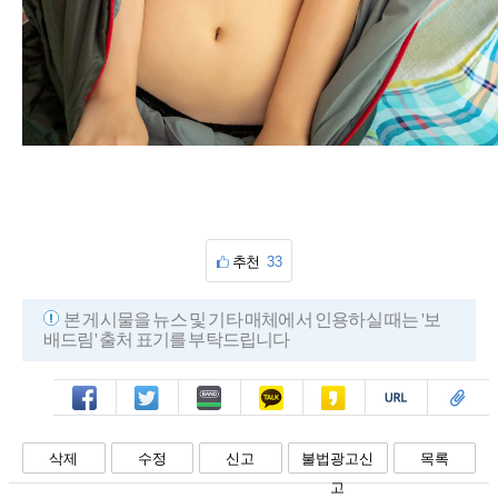
추천
33
본 게시물을 뉴스 및 기타 매체에서 인용하실 때는 '보
배드림' 출처 표기를 부탁드립니다
페북
트윗
밴드
카톡
카스
복사
스크랩
삭제
수정
신고
불법광고신
목록
고